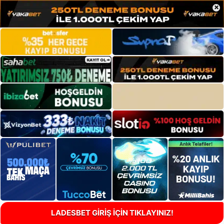
×
LADESBET GİRİŞ İÇİN TIKLAYINIZ!