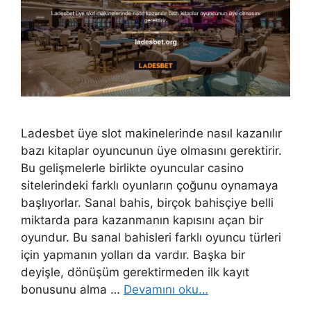
Ladesbet üye slot makinelerinde nasıl kazanılır
bazı kitaplar oyuncunun üye olmasını gerektirir.
Bu gelişmelerle birlikte oyuncular casino
sitelerindeki farklı oyunların çoğunu oynamaya
başlıyorlar. Sanal bahis, birçok bahisçiye belli
miktarda para kazanmanın kapısını açan bir
oyundur. Bu sanal bahisleri farklı oyuncu türleri
için yapmanın yolları da vardır. Başka bir
deyişle, dönüşüm gerektirmeden ilk kayıt
bonusunu alma …
Devamını oku…