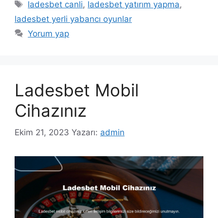
Etiketler
ladesbet canli
,
ladesbet yatırım yapma
,
ladesbet yerli yabancı oyunlar
Yorum yap
Ladesbet Mobil
Cihazınız
Ekim 21, 2023
Yazarı:
admin