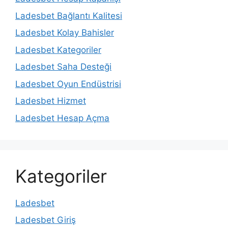
Ladesbet Bağlantı Kalitesi
Ladesbet Kolay Bahisler
Ladesbet Kategoriler
Ladesbet Saha Desteği
Ladesbet Oyun Endüstrisi
Ladesbet Hizmet
Ladesbet Hesap Açma
Kategoriler
Ladesbet
Ladesbet Giriş