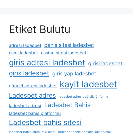
Etiket Bulutu
bahis sitesi ladesbet
adresi ladesbet
canli ladesbet
casino sitesi ladesbet
giris adresi ladesbet
girisi ladesbet
giris ladesbet
giris yap ladesbet
kayit ladesbet
güncel adresi ladesbet
Ladesbet adres
ladesbet adres değişikliği formu
Ladesbet Bahis
ladesbet adresi
ladesbet bahis platformu
Ladesbet bahis sitesi
ladesbet bahis sitesi etki alanı
ladesbet bahis sitesine kayıt olmak