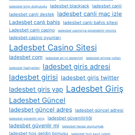
ladesbet blackjack
ladesbet canli
ladesbet bilgi doğruluğu
ladesbet canli maç izle
ladesbet canli destek
Ladesbet canlı bahis
ladesbet canlı bahis sitesi
Ladesbet canlı casino
ladesbet casino'ya güvenebilir misiniz
ladesbet casino oyunları
Ladesbet Casino Sitesi
ladesbet com
ladesbet en i̇yi deneyimi
ladesbet erişme yolları
ladesbet giris adresi
ladesbet faaliyetleri
ladesbet girisi
ladesbet giris twitter
Ladesbet Giriş
ladesbet giris yap
Ladesbet Güncel
ladesbet güncel adres
ladesbet güncel adresi
ladesbet güvenilirliği
ladesbet güvenilir giriş
ladesbet güvenlir mi
ladesbet hesap oluşturmak
ladesbet hoş geldin bonusu
ladesbet hızlı kayıt i̇şlemi