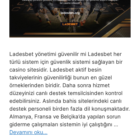
Ladesbet yönetimi güvenilir mi Ladesbet her
türlü sistem için güvenlik sistemi sağlayan bir
casino sitesidir. Ladesbet aktif besin
takviyelerinin güvenilirliği bunun en güzel
örneklerinden biridir. Daha sonra hizmet
düzeyinizi canlı destek temsilcisinden kontrol
edebilirsiniz. Aslında bahis sitelerindeki canlı
destek personeli birden fazla dil konuşmaktadır.
Almanya, Fransa ve Belçika’da yapılan sorun
giderme çalışmaları sistemin iyi çalıştığını …
Devamını oku…