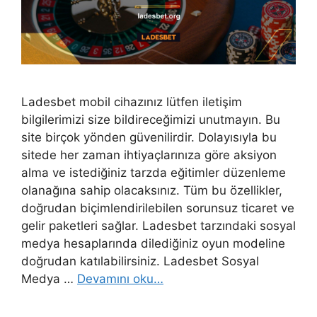
Ladesbet mobil cihazınız lütfen iletişim
bilgilerimizi size bildireceğimizi unutmayın. Bu
site birçok yönden güvenilirdir. Dolayısıyla bu
sitede her zaman ihtiyaçlarınıza göre aksiyon
alma ve istediğiniz tarzda eğitimler düzenleme
olanağına sahip olacaksınız. Tüm bu özellikler,
doğrudan biçimlendirilebilen sorunsuz ticaret ve
gelir paketleri sağlar. Ladesbet tarzındaki sosyal
medya hesaplarında dilediğiniz oyun modeline
doğrudan katılabilirsiniz. Ladesbet Sosyal
Medya …
Devamını oku…