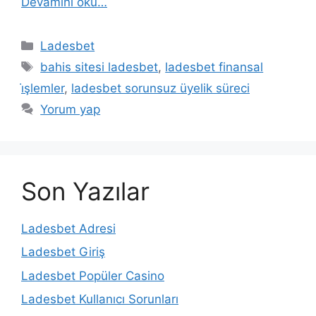
Devamını oku…
Kategoriler
Ladesbet
Etiketler
bahis sitesi ladesbet
,
ladesbet finansal
i̇şlemler
,
ladesbet sorunsuz üyelik süreci
Yorum yap
Son Yazılar
Ladesbet Adresi
Ladesbet Giriş
Ladesbet Popüler Casino
Ladesbet Kullanıcı Sorunları