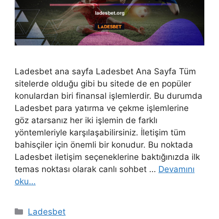
Ladesbet ana sayfa Ladesbet Ana Sayfa Tüm
sitelerde olduğu gibi bu sitede de en popüler
konulardan biri finansal işlemlerdir. Bu durumda
Ladesbet para yatırma ve çekme işlemlerine
göz atarsanız her iki işlemin de farklı
yöntemleriyle karşılaşabilirsiniz. İletişim tüm
bahisçiler için önemli bir konudur. Bu noktada
Ladesbet iletişim seçeneklerine baktığınızda ilk
temas noktası olarak canlı sohbet …
Devamını
oku…
Kategoriler
Ladesbet