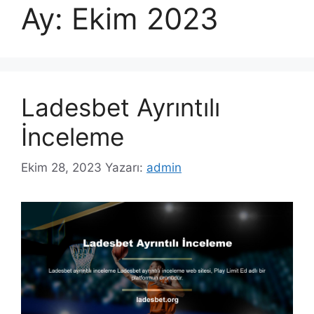
Ay:
Ekim 2023
Ladesbet Ayrıntılı
İnceleme
Ekim 28, 2023
Yazarı:
admin