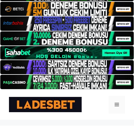
İçeriğe
atla
Menü