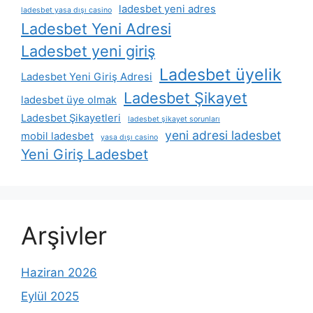
ladesbet yeni adres
ladesbet yasa dışı casino
Ladesbet Yeni Adresi
Ladesbet yeni giriş
Ladesbet üyelik
Ladesbet Yeni Giriş Adresi
Ladesbet Şikayet
ladesbet üye olmak
Ladesbet Şikayetleri
ladesbet şikayet sorunları
yeni adresi ladesbet
mobil ladesbet
yasa dışı casino
Yeni Giriş Ladesbet
Arşivler
Haziran 2026
Eylül 2025