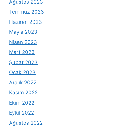
Ağustos 2023
Temmuz 2023
Haziran 2023
Mayıs 2023
Nisan 2023
Mart 2023
Şubat 2023
Ocak 2023
Aralık 2022
Kasım 2022
Ekim 2022
Eylül 2022
Ağustos 2022