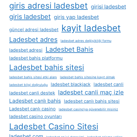
giris adresi ladesbet
girisi ladesbet
giris ladesbet
giris yap ladesbet
kayit ladesbet
güncel adresi ladesbet
Ladesbet adres
ladesbet adres değişikliği formu
Ladesbet Bahis
ladesbet adresi
ladesbet bahis platformu
Ladesbet bahis sitesi
ladesbet bahis sitesi etki alanı
ladesbet bahis sitesine kayıt olmak
ladesbet blackjack
ladesbet canli
ladesbet bilgi doğruluğu
ladesbet canli maç izle
ladesbet canli destek
Ladesbet canlı bahis
ladesbet canlı bahis sitesi
Ladesbet canlı casino
ladesbet casino'ya güvenebilir misiniz
ladesbet casino oyunları
Ladesbet Casino Sitesi
ladesbet com