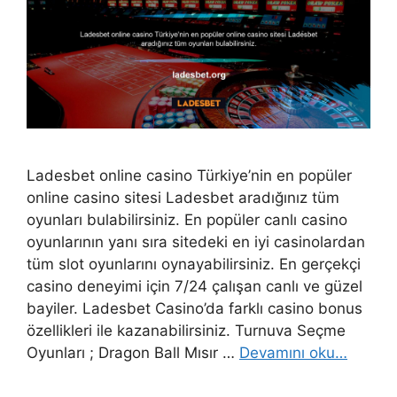
Ladesbet online casino Türkiye’nin en popüler
online casino sitesi Ladesbet aradığınız tüm
oyunları bulabilirsiniz. En popüler canlı casino
oyunlarının yanı sıra sitedeki en iyi casinolardan
tüm slot oyunlarını oynayabilirsiniz. En gerçekçi
casino deneyimi için 7/24 çalışan canlı ve güzel
bayiler. Ladesbet Casino’da farklı casino bonus
özellikleri ile kazanabilirsiniz. Turnuva Seçme
Oyunları ; Dragon Ball Mısır …
Devamını oku…