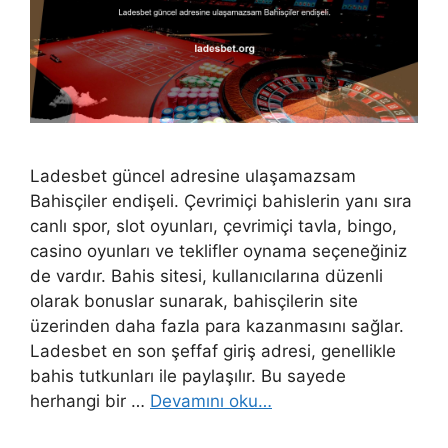
Ladesbet güncel adresine ulaşamazsam
Bahisçiler endişeli. Çevrimiçi bahislerin yanı sıra
canlı spor, slot oyunları, çevrimiçi tavla, bingo,
casino oyunları ve teklifler oynama seçeneğiniz
de vardır. Bahis sitesi, kullanıcılarına düzenli
olarak bonuslar sunarak, bahisçilerin site
üzerinden daha fazla para kazanmasını sağlar.
Ladesbet en son şeffaf giriş adresi, genellikle
bahis tutkunları ile paylaşılır. Bu sayede
herhangi bir …
Devamını oku…