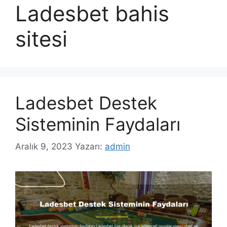
Ladesbet bahis
sitesi
Ladesbet Destek
Sisteminin Faydaları
Aralık 9, 2023
Yazarı:
admin