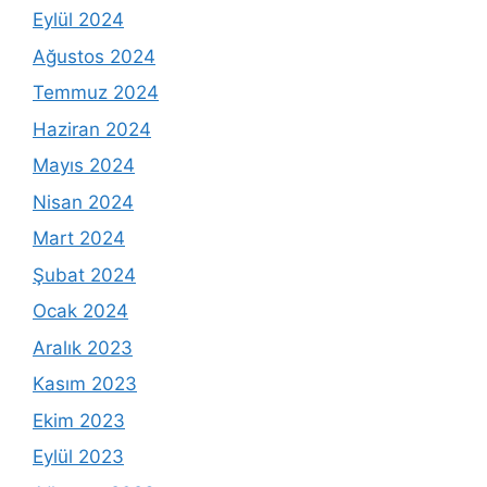
Eylül 2024
Ağustos 2024
Temmuz 2024
Haziran 2024
Mayıs 2024
Nisan 2024
Mart 2024
Şubat 2024
Ocak 2024
Aralık 2023
Kasım 2023
Ekim 2023
Eylül 2023