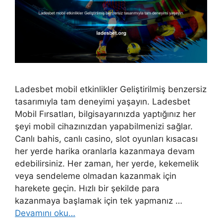
Ladesbet mobil etkinlikler Geliştirilmiş benzersiz
tasarımıyla tam deneyimi yaşayın. Ladesbet
Mobil Fırsatları, bilgisayarınızda yaptığınız her
şeyi mobil cihazınızdan yapabilmenizi sağlar.
Canlı bahis, canlı casino, slot oyunları kısacası
her yerde harika oranlarla kazanmaya devam
edebilirsiniz. Her zaman, her yerde, kekemelik
veya sendeleme olmadan kazanmak için
harekete geçin. Hızlı bir şekilde para
kazanmaya başlamak için tek yapmanız …
Devamını oku…