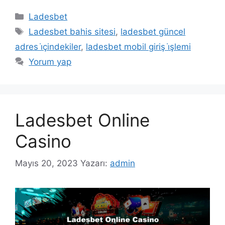
Kategoriler
Ladesbet
Etiketler
Ladesbet bahis sitesi
,
ladesbet güncel
adres i̇çindekiler
,
ladesbet mobil giriş i̇şlemi
Yorum yap
Ladesbet Online
Casino
Mayıs 20, 2023
Yazarı:
admin