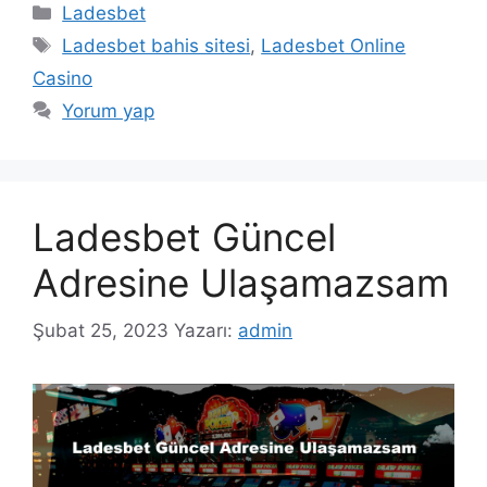
Kategoriler
Ladesbet
Etiketler
Ladesbet bahis sitesi
,
Ladesbet Online
Casino
Yorum yap
Ladesbet Güncel
Adresine Ulaşamazsam
Şubat 25, 2023
Yazarı:
admin