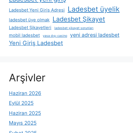
Ladesbet üyelik
Ladesbet Yeni Giriş Adresi
Ladesbet Şikayet
ladesbet üye olmak
Ladesbet Şikayetleri
ladesbet şikayet sorunları
yeni adresi ladesbet
mobil ladesbet
yasa dışı casino
Yeni Giriş Ladesbet
Arşivler
Haziran 2026
Eylül 2025
Haziran 2025
Mayıs 2025
Şubat 2025