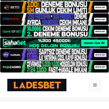
İçeriğe
atla
Menü