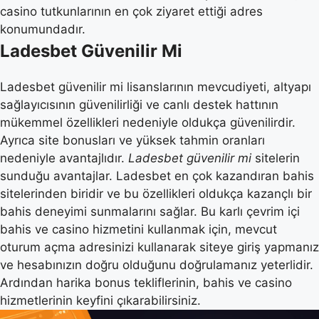
casino tutkunlarının en çok ziyaret ettiği adres
konumundadır.
Ladesbet Güvenilir Mi
Ladesbet güvenilir mi lisanslarının mevcudiyeti, altyapı
sağlayıcısının güvenilirliği ve canlı destek hattının
mükemmel özellikleri nedeniyle oldukça güvenilirdir.
Ayrıca site bonusları ve yüksek tahmin oranları
nedeniyle avantajlıdır.
Ladesbet güvenilir mi
sitelerin
sunduğu avantajlar. Ladesbet en çok kazandıran bahis
sitelerinden biridir ve bu özellikleri oldukça kazançlı bir
bahis deneyimi sunmalarını sağlar. Bu karlı çevrim içi
bahis ve casino hizmetini kullanmak için, mevcut
oturum açma adresinizi kullanarak siteye giriş yapmanız
ve hesabınızın doğru olduğunu doğrulamanız yeterlidir.
Ardından harika bonus tekliflerinin, bahis ve casino
hizmetlerinin keyfini çıkarabilirsiniz.