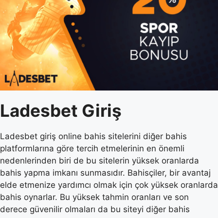
Ladesbet Giriş
Ladesbet giriş online bahis sitelerini diğer bahis
platformlarına göre tercih etmelerinin en önemli
nedenlerinden biri de bu sitelerin yüksek oranlarda
bahis yapma imkanı sunmasıdır. Bahisçiler, bir avantaj
elde etmenize yardımcı olmak için çok yüksek oranlarda
bahis oynarlar. Bu yüksek tahmin oranları ve son
derece güvenilir olmaları da bu siteyi diğer bahis