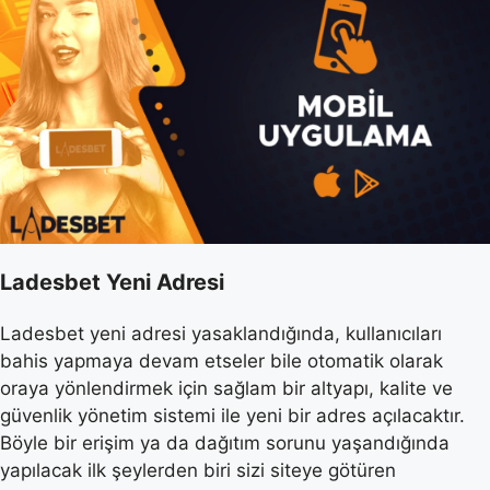
Ladesbet Yeni Adresi
Ladesbet yeni adresi yasaklandığında, kullanıcıları
bahis yapmaya devam etseler bile otomatik olarak
oraya yönlendirmek için sağlam bir altyapı, kalite ve
güvenlik yönetim sistemi ile yeni bir adres açılacaktır.
Böyle bir erişim ya da dağıtım sorunu yaşandığında
yapılacak ilk şeylerden biri sizi siteye götüren