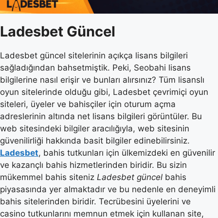
Ladesbet Güncel
Ladesbet güncel sitelerinin açıkça lisans bilgileri
sağladığından bahsetmiştik. Peki, Seobahi lisans
bilgilerine nasıl erişir ve bunları alırsınız? Tüm lisanslı
oyun sitelerinde olduğu gibi, Ladesbet çevrimiçi oyun
siteleri, üyeler ve bahisçiler için oturum açma
adreslerinin altında net lisans bilgileri görüntüler. Bu
web sitesindeki bilgiler aracılığıyla, web sitesinin
güvenilirliği hakkında basit bilgiler edinebilirsiniz.
Ladesbet
, bahis tutkunları için ülkemizdeki en güvenilir
ve kazançlı bahis hizmetlerinden biridir. Bu sizin
mükemmel bahis siteniz
Ladesbet güncel
bahis
piyasasında yer almaktadır ve bu nedenle en deneyimli
bahis sitelerinden biridir. Tecrübesini üyelerini ve
casino tutkunlarını memnun etmek için kullanan site,