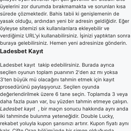
üyelerini zor durumda bırakmamakta ve sorunları kısa
sürede çözmektedir. Bahis tabii ki genişlemenin de
yasak olduğu, ardından yeni bir adresin geldiğidir. Eğer
öyleyse sitemizi sık kullanılanlara ekleyebilir ve
verdiğimiz URL'yi kullanabilirsiniz. İşinizi yaptıktan sonra
buraya gelebilirsiniz. Hemen yeni adresinize gönderin.
Ladesbet Kayıt
Ladesbet kayıt takip edebilirsiniz. Burada ayrıca
seçilen oyunun toplam puanının 2'den az mı yoksa
3'ten büyük mü olacağını tahmin etmek için kayıt
prosedürünü paylaşıyoruz. Seçilen oyunda
değerlendirilmek üzere 6 tane seçin. Toplamda 3 veya
daha fazla puan var, bu yüzden tahmin etmeye çalışın.
Ladesbet kayıt
, bir maçın sonucu hakkında aynı anda
iki tahminde bulunma yeteneğidir. Double Lucky,
rekabet yoluyla kupon şansınızı artırır. Kupon fiyatı aynı
kalır. Çifte Oran bölümünde bir simge olduğunda