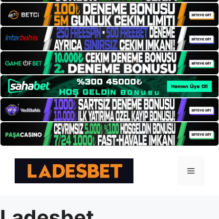
İçeriğe
atla
Menü
Ladesbet