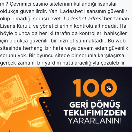
mi? Çevrimiçi casino sitelerinin kullandığı lisanslar
oldukça güvenilirdir. Yani Ladesbet lisansının güvenilir
olup olmadığı sorusu evet.
Ladesbet adresi
her zaman
Lisans Kurulu ve yöneticilerinin kontrolü altındadır. Hal
böyle olunca da her iki tarafın da kontrolleri bahisçiler
için oldukça güvenilir bir hizmet sunmaktadır. Bu web
sitesinde herhangi bir hata veya devam eden güvenlik
sorunu yok. Bir oyuncu sitede bir sorunla karşılaşırsa,
gerçek zamanlı bir yardım hattı aracılığıyla çözülebilir.