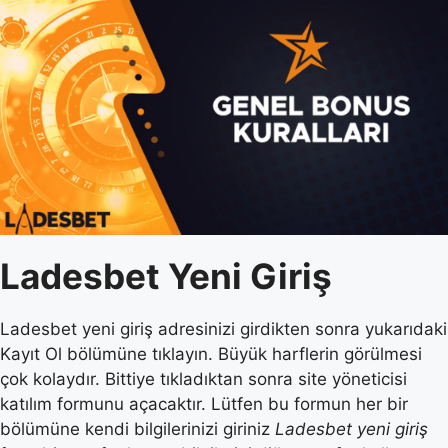
Ladesbet Yeni Giriş
Ladesbet yeni giriş adresinizi girdikten sonra yukarıdaki
Kayıt Ol bölümüne tıklayın. Büyük harflerin görülmesi
çok kolaydır. Bittiye tıkladıktan sonra site yöneticisi
katılım formunu açacaktır. Lütfen bu formun her bir
bölümüne kendi bilgilerinizi giriniz
Ladesbet yeni giriş