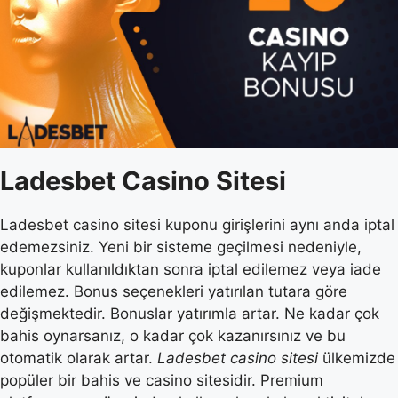
Ladesbet Casino Sitesi
Ladesbet casino sitesi kuponu girişlerini aynı anda iptal
edemezsiniz. Yeni bir sisteme geçilmesi nedeniyle,
kuponlar kullanıldıktan sonra iptal edilemez veya iade
edilemez. Bonus seçenekleri yatırılan tutara göre
değişmektedir. Bonuslar yatırımla artar. Ne kadar çok
bahis oynarsanız, o kadar çok kazanırsınız ve bu
otomatik olarak artar.
Ladesbet casino sitesi
ülkemizde
popüler bir bahis ve casino sitesidir. Premium