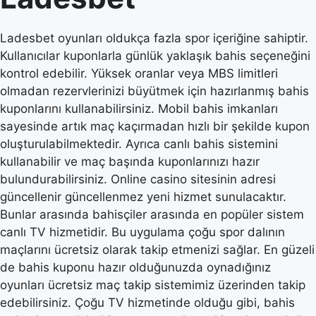
Ladesbet oyunları oldukça fazla spor içeriğine sahiptir.
Kullanıcılar kuponlarla günlük yaklaşık bahis seçeneğini
kontrol edebilir. Yüksek oranlar veya MBS limitleri
olmadan rezervlerinizi büyütmek için hazırlanmış bahis
kuponlarını kullanabilirsiniz. Mobil bahis imkanları
sayesinde artık maç kaçırmadan hızlı bir şekilde kupon
oluşturulabilmektedir. Ayrıca canlı bahis sistemini
kullanabilir ve maç başında kuponlarınızı hazır
bulundurabilirsiniz. Online casino sitesinin adresi
güncellenir güncellenmez yeni hizmet sunulacaktır.
Bunlar arasında bahisçiler arasında en popüler sistem
canlı TV hizmetidir. Bu uygulama çoğu spor dalının
maçlarını ücretsiz olarak takip etmenizi sağlar. En güzeli
de bahis kuponu hazır olduğunuzda oynadığınız
oyunları ücretsiz maç takip sistemimiz üzerinden takip
edebilirsiniz. Çoğu TV hizmetinde olduğu gibi, bahis