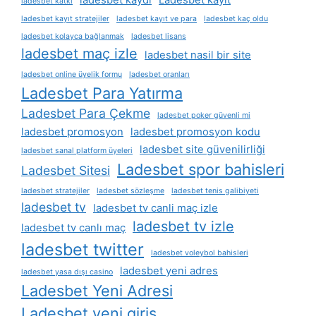
ladesbet katkı
ladesbet kayıt stratejiler
ladesbet kayıt ve para
ladesbet kaç oldu
ladesbet kolayca bağlanmak
ladesbet lisans
ladesbet maç izle
ladesbet nasil bir site
ladesbet online üyelik formu
ladesbet oranları
Ladesbet Para Yatırma
Ladesbet Para Çekme
ladesbet poker güvenli mi
ladesbet promosyon
ladesbet promosyon kodu
ladesbet site güvenilirliği
ladesbet sanal platform üyeleri
Ladesbet spor bahisleri
Ladesbet Sitesi
ladesbet stratejiler
ladesbet sözleşme
ladesbet tenis galibiyeti
ladesbet tv
ladesbet tv canli maç izle
ladesbet tv izle
ladesbet tv canlı maç
ladesbet twitter
ladesbet voleybol bahisleri
ladesbet yeni adres
ladesbet yasa dışı casino
Ladesbet Yeni Adresi
Ladesbet yeni giriş