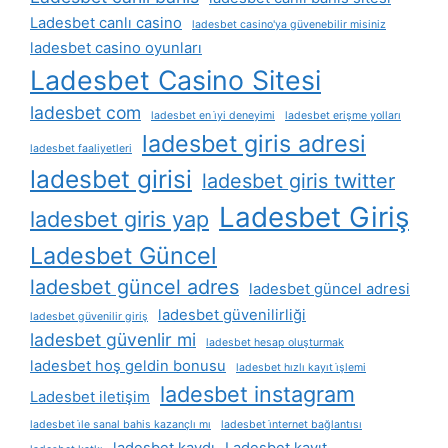
Ladesbet canlı casino
ladesbet casino'ya güvenebilir misiniz
ladesbet casino oyunları
Ladesbet Casino Sitesi
ladesbet com
ladesbet en i̇yi deneyimi
ladesbet erişme yolları
ladesbet giris adresi
ladesbet faaliyetleri
ladesbet girisi
ladesbet giris twitter
Ladesbet Giriş
ladesbet giris yap
Ladesbet Güncel
ladesbet güncel adres
ladesbet güncel adresi
ladesbet güvenilirliği
ladesbet güvenilir giriş
ladesbet güvenlir mi
ladesbet hesap oluşturmak
ladesbet hoş geldin bonusu
ladesbet hızlı kayıt i̇şlemi
ladesbet instagram
Ladesbet iletişim
ladesbet i̇le sanal bahis kazançlı mı
ladesbet i̇nternet bağlantısı
ladesbet kaydı
Ladesbet kayıt