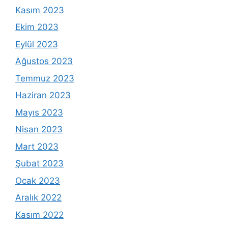
Kasım 2023
Ekim 2023
Eylül 2023
Ağustos 2023
Temmuz 2023
Haziran 2023
Mayıs 2023
Nisan 2023
Mart 2023
Şubat 2023
Ocak 2023
Aralık 2022
Kasım 2022