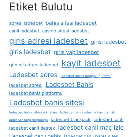
Etiket Bulutu
bahis sitesi ladesbet
adresi ladesbet
canli ladesbet
casino sitesi ladesbet
giris adresi ladesbet
girisi ladesbet
giris ladesbet
giris yap ladesbet
kayit ladesbet
güncel adresi ladesbet
Ladesbet adres
ladesbet adres değişikliği formu
Ladesbet Bahis
ladesbet adresi
ladesbet bahis platformu
Ladesbet bahis sitesi
ladesbet bahis sitesi etki alanı
ladesbet bahis sitesine kayıt olmak
ladesbet blackjack
ladesbet canli
ladesbet bilgi doğruluğu
ladesbet canli maç izle
ladesbet canli destek
Ladesbet canlı bahis
ladesbet canlı bahis sitesi