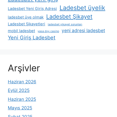
Ladesbet üyelik
Ladesbet Yeni Giriş Adresi
Ladesbet Şikayet
ladesbet üye olmak
Ladesbet Şikayetleri
ladesbet şikayet sorunları
yeni adresi ladesbet
mobil ladesbet
yasa dışı casino
Yeni Giriş Ladesbet
Arşivler
Haziran 2026
Eylül 2025
Haziran 2025
Mayıs 2025
Şubat 2025