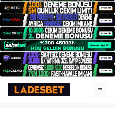
İçeriğe
atla
Menü