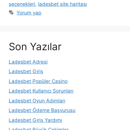
seçenekleri
,
ladesbet site haritası
Yorum yap
Son Yazılar
Ladesbet Adresi
Ladesbet Giriş
Ladesbet Popüler Casino
Ladesbet Kullanıcı Sorunları
Ladesbet Oyun Adımları
Ladesbet Ödeme Başvurusu
Ladesbet Giriş Yardımı
Ladesbet Büyük Çekimler