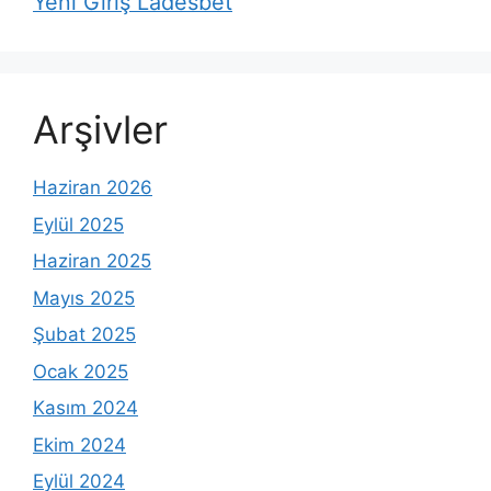
Yeni Giriş Ladesbet
Arşivler
Haziran 2026
Eylül 2025
Haziran 2025
Mayıs 2025
Şubat 2025
Ocak 2025
Kasım 2024
Ekim 2024
Eylül 2024