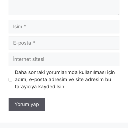
İsim
E-
posta
İnternet
sitesi
Daha sonraki yorumlarımda kullanılması için
adım, e-posta adresim ve site adresim bu
tarayıcıya kaydedilsin.