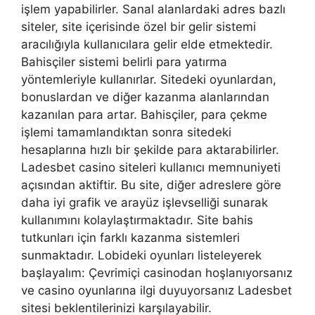
işlem yapabilirler. Sanal alanlardaki adres bazlı
siteler, site içerisinde özel bir gelir sistemi
aracılığıyla kullanıcılara gelir elde etmektedir.
Bahisçiler sistemi belirli para yatırma
yöntemleriyle kullanırlar. Sitedeki oyunlardan,
bonuslardan ve diğer kazanma alanlarından
kazanılan para artar. Bahisçiler, para çekme
işlemi tamamlandıktan sonra sitedeki
hesaplarına hızlı bir şekilde para aktarabilirler.
Ladesbet casino siteleri kullanıcı memnuniyeti
açısından aktiftir. Bu site, diğer adreslere göre
daha iyi grafik ve arayüz işlevselliği sunarak
kullanımını kolaylaştırmaktadır. Site bahis
tutkunları için farklı kazanma sistemleri
sunmaktadır. Lobideki oyunları listeleyerek
başlayalım: Çevrimiçi casinodan hoşlanıyorsanız
ve casino oyunlarına ilgi duyuyorsanız Ladesbet
sitesi beklentilerinizi karşılayabilir.