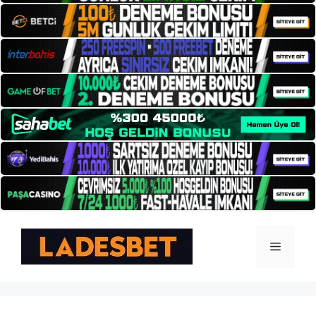
İçeriğe
atla
Menü