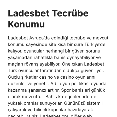
Ladesbet Tecrübe
Konumu
Ladesbet Avrupa’da edindiği tecrübe ve mevcut
konumu sayesinde site kısa bir süre Türkiye’de
kalıyor, oyuncular herhangi bir güven sorunu
yaşamadan rahatlıkla bahis oynayabiliyor ve
maçları rövanşlayabiliyor. Öne çıkan Ladesbet
Türk oyuncular tarafından oldukça güveniliyor.
Güçlü şirketler casino ve casino oyunlarını
düzenler ve yönetir. Adil oyun politikası oyunda
kazanma şansınızı artırır. Spor bahisleri günlük
olarak mevcuttur. Bahis kategorilerinde de
yüksek oranlar sunuyorlar. Gününüzü sistemli
çalışarak ve bilinçli kuponlar hazırlayarak
geçirebilirsiniz. Ladesbet onu diğer web