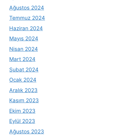
Ağustos 2024
Temmuz 2024
Haziran 2024
Mayıs 2024
Nisan 2024
Mart 2024
Şubat 2024
Ocak 2024
Aralık 2023
Kasım 2023
Ekim 2023
Eylül 2023
Ağustos 2023