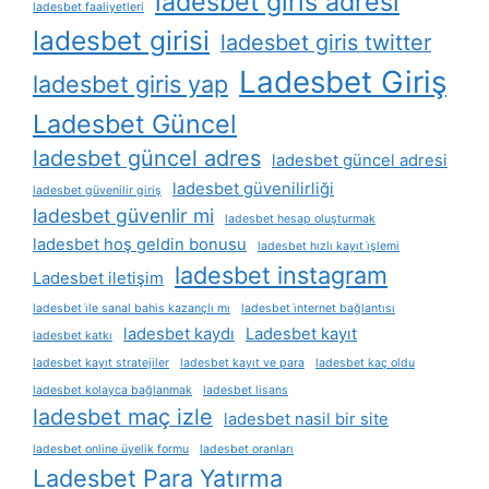
ladesbet giris adresi
ladesbet faaliyetleri
ladesbet girisi
ladesbet giris twitter
Ladesbet Giriş
ladesbet giris yap
Ladesbet Güncel
ladesbet güncel adres
ladesbet güncel adresi
ladesbet güvenilirliği
ladesbet güvenilir giriş
ladesbet güvenlir mi
ladesbet hesap oluşturmak
ladesbet hoş geldin bonusu
ladesbet hızlı kayıt i̇şlemi
ladesbet instagram
Ladesbet iletişim
ladesbet i̇le sanal bahis kazançlı mı
ladesbet i̇nternet bağlantısı
ladesbet kaydı
Ladesbet kayıt
ladesbet katkı
ladesbet kayıt stratejiler
ladesbet kayıt ve para
ladesbet kaç oldu
ladesbet kolayca bağlanmak
ladesbet lisans
ladesbet maç izle
ladesbet nasil bir site
ladesbet online üyelik formu
ladesbet oranları
Ladesbet Para Yatırma