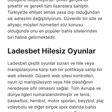
şirkettir ve gerekli tüm lisanslara sahiptir.
Türkiye’de ehliyet almak yasa dışı olduğundan
sık adresimi değiştiriyorum. Güvenilir bir site ve
altyapı, müşteri hizmetleri söz konusu
olduğunda onu en popüler bahis sitelerinden
biri haline getirmektedir.
Ladesbet Hilesiz Oyunlar
Ladesbet çeşitli oyunlar sunan ve hile veya
manipülasyona karşı katı bir politikaya sahip bir
web sitesidir. Düzenli web sitesi kontrolleri,
oyun içi manipülasyon veya hile olasılığının
neredeyse sıfır olmasını sağlar. Tüm Avrupa ve
dünya ligleri numaralandırılmıştır ve tenis,
basketbol, hentbol, motor sporları, beyzbol, plaj
voleybolu ve diğer birçok spor dalında bahis