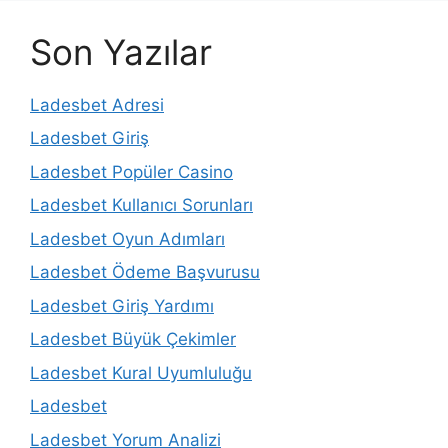
Son Yazılar
Ladesbet Adresi
Ladesbet Giriş
Ladesbet Popüler Casino
Ladesbet Kullanıcı Sorunları
Ladesbet Oyun Adımları
Ladesbet Ödeme Başvurusu
Ladesbet Giriş Yardımı
Ladesbet Büyük Çekimler
Ladesbet Kural Uyumluluğu
Ladesbet
Ladesbet Yorum Analizi