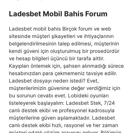
Ladesbet Mobil Bahis Forum
Ladesbet mobil bahis Birçok forum ve web
sitesinde müşteri şikayetleri ve ihtiyaçlarının
belgelendirilmesinin talep edilmesi, müşterinin
kendi güveni için oluşturulmuş bir prosedürdür
ve hesap bilgileri üçüncü bir tarafa aittir.
Kayıpları önlemek için, şahsen alınmadığı sürece
hesabınızdan para çekmemeniz tavsiye edilir.
Ladesbet dosyayı neden istedi? Evet,
müşterilerimizin güvenine değer verdiğimiz için
bu sorunun cevabı evet. Lobideki oyunları
listeleyerek başlayalım: Ladesbet Stek, 7/24
canlı destek ekibi ve profesyonel kadrosuyla
müşterilerine güven aşılamaktadır. Ladesbet
canlı destek ekibi hızlı, rasyonel ve her zaman
müşteri odaklı çözüm arayışını anlıyor. Bölümün