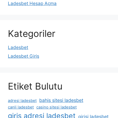
Ladesbet Hesap Açma
Kategoriler
Ladesbet
Ladesbet Giriş
Etiket Bulutu
bahis sitesi ladesbet
adresi ladesbet
canli ladesbet
casino sitesi ladesbet
giris adresi ladesbet
girisi ladesbet