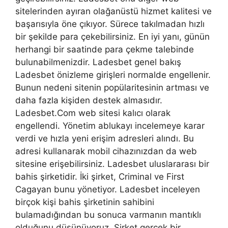
sitelerinden ayıran olağanüstü hizmet kalitesi ve
başarısıyla öne çıkıyor. Sürece takılmadan hızlı
bir şekilde para çekebilirsiniz. En iyi yanı, günün
herhangi bir saatinde para çekme talebinde
bulunabilmenizdir. Ladesbet genel bakış
Ladesbet önizleme girişleri normalde engellenir.
Bunun nedeni sitenin popülaritesinin artması ve
daha fazla kişiden destek almasıdır.
Ladesbet.Com web sitesi kalıcı olarak
engellendi. Yönetim ablukayı incelemeye karar
verdi ve hızla yeni erişim adresleri alındı. Bu
adresi kullanarak mobil cihazınızdan da web
sitesine erişebilirsiniz. Ladesbet uluslararası bir
bahis şirketidir. İki şirket, Criminal ve First
Cagayan bunu yönetiyor. Ladesbet inceleyen
birçok kişi bahis şirketinin sahibini
bulamadığından bu sonuca varmanın mantıklı
olduğunu düşünüyoruz. Şirket gerçek bir