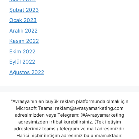
Şubat 2023
Ocak 2023
Aralık 2022
Kasım 2022
Ekim 2022
Eylül 2022
Ağustos 2022
"Avrasya'nın en büyük reklam platformunda olmak için
Microsoft Teams:
reklam@avrasyamarketing.com
adresimizden veya Telegram: @Avrasyamarketing
adresimizden irtibat kurabilirsiniz. (Tek iletişim
adreslerimiz teams / telegram ve mail adresimizdir.
Harici hiçbir iletişim adresimiz bulunmamaktadır.