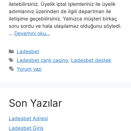
iletebilirsiniz. Üyelik iptal işlemleriniz ile üyelik
adımlarınız üzerinden de ilgili departman ile
iletişime geçebilirsiniz. Yalnızca müşteri birkaç
soru sordu ve hala ulaşılamaz olduğunu söyledi.
…
Devamını oku…
Kategoriler
Ladesbet
Etiketler
Ladesbet canlı casino
,
Ladesbet destek
Yorum yap
Son Yazılar
Ladesbet Adresi
Ladesbet Giriş