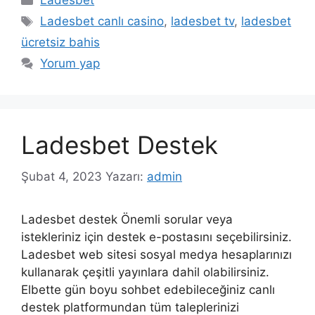
Ladesbet
Etiketler
Ladesbet canlı casino
,
ladesbet tv
,
ladesbet
ücretsiz bahis
Yorum yap
Ladesbet Destek
Şubat 4, 2023
Yazarı:
admin
Ladesbet destek Önemli sorular veya
istekleriniz için destek e-postasını seçebilirsiniz.
Ladesbet web sitesi sosyal medya hesaplarınızı
kullanarak çeşitli yayınlara dahil olabilirsiniz.
Elbette gün boyu sohbet edebileceğiniz canlı
destek platformundan tüm taleplerinizi