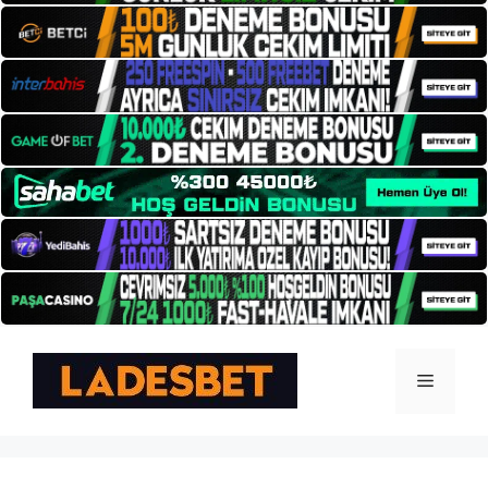
İçeriğe
atla
Menü