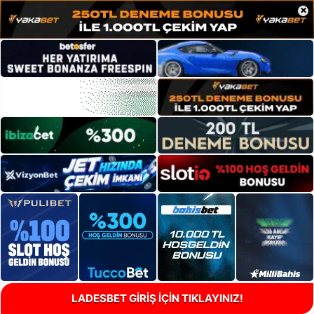
×
LADESBET GİRİŞ İÇİN TIKLAYINIZ!