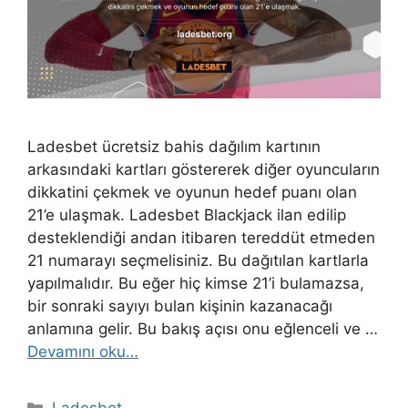
Ladesbet ücretsiz bahis dağılım kartının
arkasındaki kartları göstererek diğer oyuncuların
dikkatini çekmek ve oyunun hedef puanı olan
21’e ulaşmak. Ladesbet Blackjack ilan edilip
desteklendiği andan itibaren tereddüt etmeden
21 numarayı seçmelisiniz. Bu dağıtılan kartlarla
yapılmalıdır. Bu eğer hiç kimse 21’i bulamazsa,
bir sonraki sayıyı bulan kişinin kazanacağı
anlamına gelir. Bu bakış açısı onu eğlenceli ve …
Devamını oku…
Kategoriler