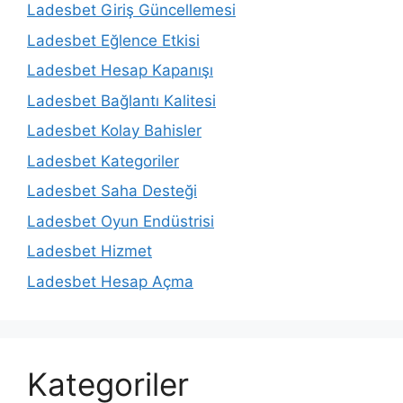
Ladesbet Giriş Güncellemesi
Ladesbet Eğlence Etkisi
Ladesbet Hesap Kapanışı
Ladesbet Bağlantı Kalitesi
Ladesbet Kolay Bahisler
Ladesbet Kategoriler
Ladesbet Saha Desteği
Ladesbet Oyun Endüstrisi
Ladesbet Hizmet
Ladesbet Hesap Açma
Kategoriler