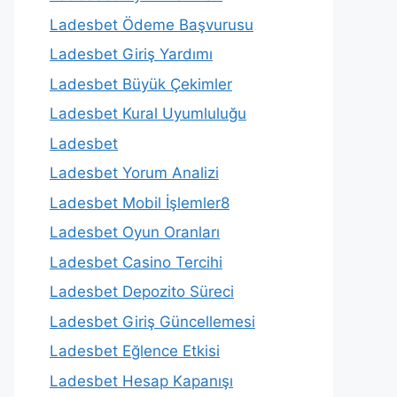
Ladesbet Ödeme Başvurusu
Ladesbet Giriş Yardımı
Ladesbet Büyük Çekimler
Ladesbet Kural Uyumluluğu
Ladesbet
Ladesbet Yorum Analizi
Ladesbet Mobil İşlemler8
Ladesbet Oyun Oranları
Ladesbet Casino Tercihi
Ladesbet Depozito Süreci
Ladesbet Giriş Güncellemesi
Ladesbet Eğlence Etkisi
Ladesbet Hesap Kapanışı