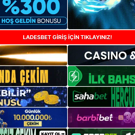
LADESBET GİRİŞ İÇİN TIKLAYINIZ!