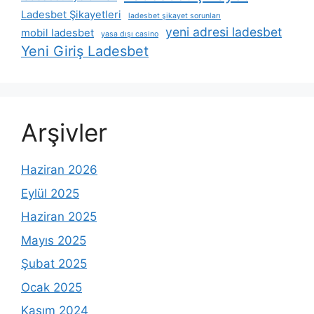
Ladesbet Şikayetleri
ladesbet şikayet sorunları
yeni adresi ladesbet
mobil ladesbet
yasa dışı casino
Yeni Giriş Ladesbet
Arşivler
Haziran 2026
Eylül 2025
Haziran 2025
Mayıs 2025
Şubat 2025
Ocak 2025
Kasım 2024