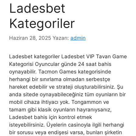
Ladesbet
Kategoriler
Haziran 28, 2025
Yazarı:
admin
Ladesbet kategoriler Ladesbet VIP Tavan Game
Kategorisi Oyuncular günde 24 saat bahis
oynayabilir. Tacmon Games kategorisinde
herhangi bir sınırlama olmadan serbestçe
hareket edebilir ve strateji oluşturabilirsiniz. Şu
anda sitede oynayabileceğiniz tüm oyunların bir
mobil cihaza ihtiyacı yok. Tongammon ve
tamam gibi klasik oyunların hayranıysanız,
Ladesbet bahis için kontrol etmek
isteyebilirsiniz. Üyelerin casinoyla ilgili herhangi
bir sorusu veya endişesi varsa, bunları şirketin