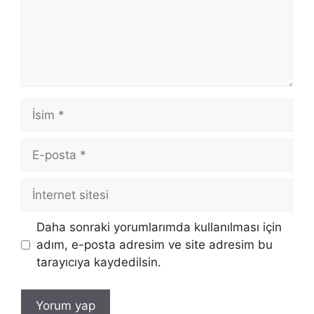
İsim
E-
posta
İnternet
sitesi
Daha sonraki yorumlarımda kullanılması için
adım, e-posta adresim ve site adresim bu
tarayıcıya kaydedilsin.