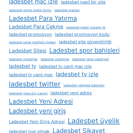
ladesbet maç izle
ladesbet nasil bir site
ladesbet online üyelik formu
ladesbet oranları
Ladesbet Para Yatırma
Ladesbet Para Çekme
ladesbet poker güvenli mi
ladesbet promosyon
ladesbet promosyon kodu
ladesbet site güvenilirliği
ladesbet sanal platform üyeleri
Ladesbet spor bahisleri
Ladesbet Sitesi
ladesbet stratejiler
ladesbet sözleşme
ladesbet tenis galibiyeti
ladesbet tv
ladesbet tv canli maç izle
ladesbet tv izle
ladesbet tv canlı maç
ladesbet twitter
ladesbet voleybol bahisleri
ladesbet yeni adres
ladesbet yasa dışı casino
Ladesbet Yeni Adresi
Ladesbet yeni giriş
Ladesbet üyelik
Ladesbet Yeni Giriş Adresi
Ladesbet Şikayet
ladesbet üye olmak