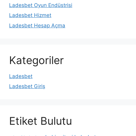
Ladesbet Oyun Endüstrisi
Ladesbet Hizmet
Ladesbet Hesap Açma
Kategoriler
Ladesbet
Ladesbet Giriş
Etiket Bulutu