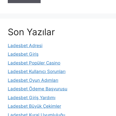
Son Yazılar
Ladesbet Adresi
Ladesbet Giriş
Ladesbet Popüler Casino
Ladesbet Kullanıcı Sorunları
Ladesbet Oyun Adımları
Ladesbet Ödeme Başvurusu
Ladesbet Giriş Yardımı
Ladesbet Büyük Çekimler
Ladesbet Kural Uyumluluğu