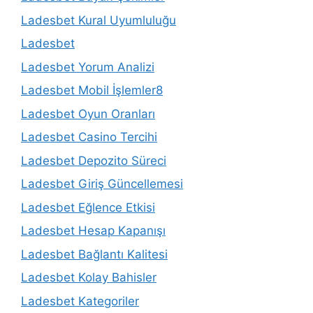
Ladesbet Kural Uyumluluğu
Ladesbet
Ladesbet Yorum Analizi
Ladesbet Mobil İşlemler8
Ladesbet Oyun Oranları
Ladesbet Casino Tercihi
Ladesbet Depozito Süreci
Ladesbet Giriş Güncellemesi
Ladesbet Eğlence Etkisi
Ladesbet Hesap Kapanışı
Ladesbet Bağlantı Kalitesi
Ladesbet Kolay Bahisler
Ladesbet Kategoriler