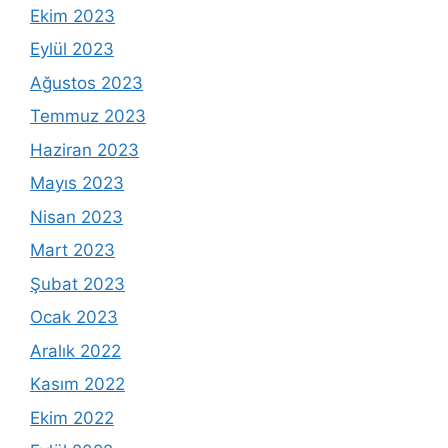
Ekim 2023
Eylül 2023
Ağustos 2023
Temmuz 2023
Haziran 2023
Mayıs 2023
Nisan 2023
Mart 2023
Şubat 2023
Ocak 2023
Aralık 2022
Kasım 2022
Ekim 2022