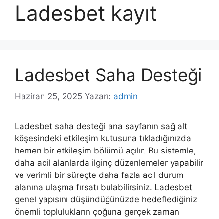
Ladesbet kayıt
Ladesbet Saha Desteği
Haziran 25, 2025
Yazarı:
admin
Ladesbet saha desteği ana sayfanın sağ alt
köşesindeki etkileşim kutusuna tıkladığınızda
hemen bir etkileşim bölümü açılır. Bu sistemle,
daha acil alanlarda ilginç düzenlemeler yapabilir
ve verimli bir süreçte daha fazla acil durum
alanına ulaşma fırsatı bulabilirsiniz. Ladesbet
genel yapısını düşündüğünüzde hedeflediğiniz
önemli toplulukların çoğuna gerçek zaman