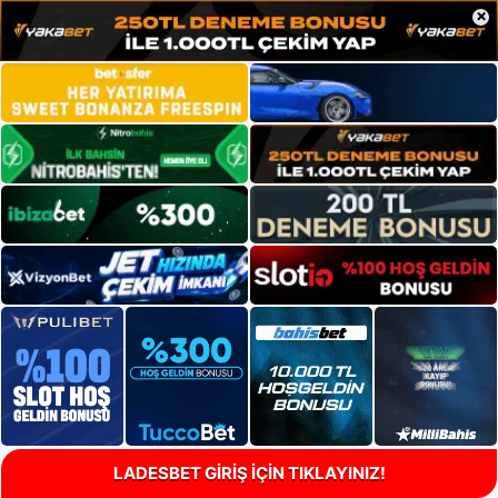
×
LADESBET GİRİŞ İÇİN TIKLAYINIZ!