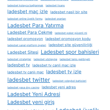
ladesbet kolayca bağlanmak
ladesbet lisans
ladesbet maç izle
ladesbet nasil bir site
ladesbet online üyelik formu
ladesbet oranları
Ladesbet Para Yatırma
Ladesbet Para Çekme
ladesbet poker güvenli mi
ladesbet promosyon
ladesbet promosyon kodu
ladesbet site güvenilirliği
ladesbet sanal platform üyeleri
Ladesbet spor bahisleri
Ladesbet Sitesi
ladesbet stratejiler
ladesbet sözleşme
ladesbet tenis galibiyeti
ladesbet tv
ladesbet tv canli maç izle
ladesbet tv izle
ladesbet tv canlı maç
ladesbet twitter
ladesbet voleybol bahisleri
ladesbet yeni adres
ladesbet yasa dışı casino
Ladesbet Yeni Adresi
Ladesbet yeni giriş