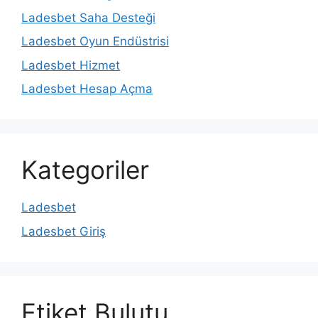
Ladesbet Saha Desteği
Ladesbet Oyun Endüstrisi
Ladesbet Hizmet
Ladesbet Hesap Açma
Kategoriler
Ladesbet
Ladesbet Giriş
Etiket Bulutu