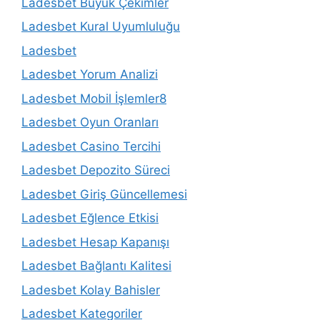
Ladesbet Büyük Çekimler
Ladesbet Kural Uyumluluğu
Ladesbet
Ladesbet Yorum Analizi
Ladesbet Mobil İşlemler8
Ladesbet Oyun Oranları
Ladesbet Casino Tercihi
Ladesbet Depozito Süreci
Ladesbet Giriş Güncellemesi
Ladesbet Eğlence Etkisi
Ladesbet Hesap Kapanışı
Ladesbet Bağlantı Kalitesi
Ladesbet Kolay Bahisler
Ladesbet Kategoriler