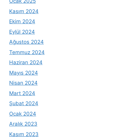
Ocak 2025
Kasım 2024
Ekim 2024
Eylül 2024
Ağustos 2024
Temmuz 2024
Haziran 2024
Mayıs 2024
Nisan 2024
Mart 2024
Şubat 2024
Ocak 2024
Aralık 2023
Kasım 2023