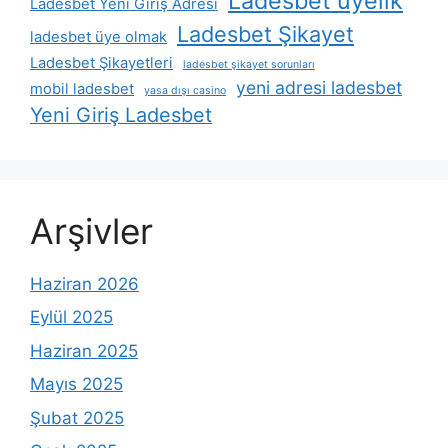
Ladesbet üyelik
Ladesbet Yeni Giriş Adresi
Ladesbet Şikayet
ladesbet üye olmak
Ladesbet Şikayetleri
ladesbet şikayet sorunları
yeni adresi ladesbet
mobil ladesbet
yasa dışı casino
Yeni Giriş Ladesbet
Arşivler
Haziran 2026
Eylül 2025
Haziran 2025
Mayıs 2025
Şubat 2025