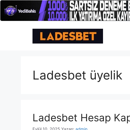
İçeriğe
atla
Ladesbet üyelik
Ladesbet Hesap Kap
Eylül 10, 2025
Yazarı:
admin