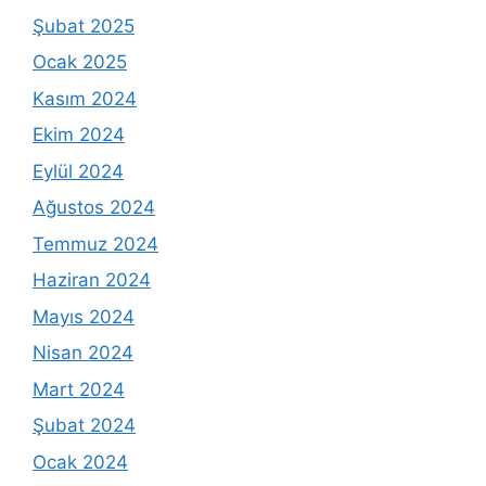
Şubat 2025
Ocak 2025
Kasım 2024
Ekim 2024
Eylül 2024
Ağustos 2024
Temmuz 2024
Haziran 2024
Mayıs 2024
Nisan 2024
Mart 2024
Şubat 2024
Ocak 2024