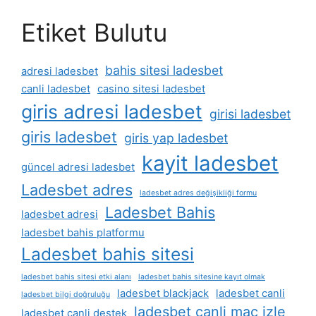
Etiket Bulutu
bahis sitesi ladesbet
adresi ladesbet
canli ladesbet
casino sitesi ladesbet
giris adresi ladesbet
girisi ladesbet
giris ladesbet
giris yap ladesbet
kayit ladesbet
güncel adresi ladesbet
Ladesbet adres
ladesbet adres değişikliği formu
Ladesbet Bahis
ladesbet adresi
ladesbet bahis platformu
Ladesbet bahis sitesi
ladesbet bahis sitesi etki alanı
ladesbet bahis sitesine kayıt olmak
ladesbet blackjack
ladesbet canli
ladesbet bilgi doğruluğu
ladesbet canli maç izle
ladesbet canli destek