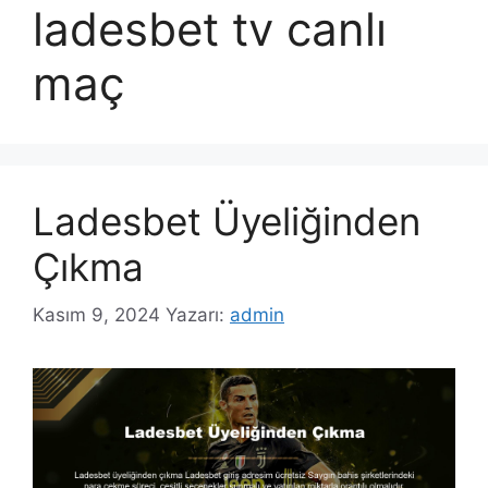
ladesbet tv canlı
maç
Ladesbet Üyeliğinden
Çıkma
Kasım 9, 2024
Yazarı:
admin