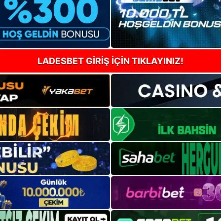
LADESBET GİRİŞ İÇİN TIKLAYINIZ!