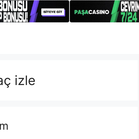
ç izle
im