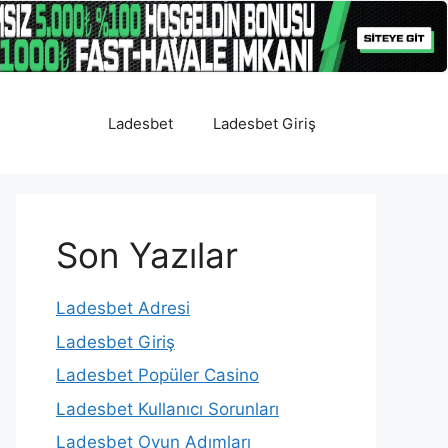
Ladesbet
Ladesbet Giriş
Son Yazılar
Ladesbet Adresi
Ladesbet Giriş
Ladesbet Popüler Casino
Ladesbet Kullanıcı Sorunları
Ladesbet Oyun Adımları