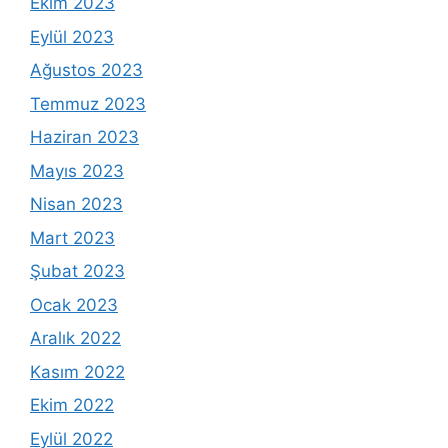
Ekim 2023
Eylül 2023
Ağustos 2023
Temmuz 2023
Haziran 2023
Mayıs 2023
Nisan 2023
Mart 2023
Şubat 2023
Ocak 2023
Aralık 2022
Kasım 2022
Ekim 2022
Eylül 2022