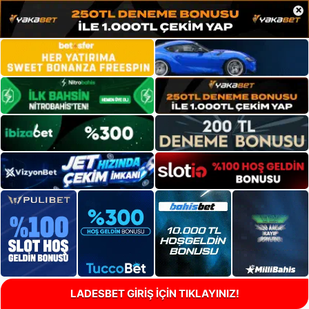
×
LADESBET GİRİŞ İÇİN TIKLAYINIZ!