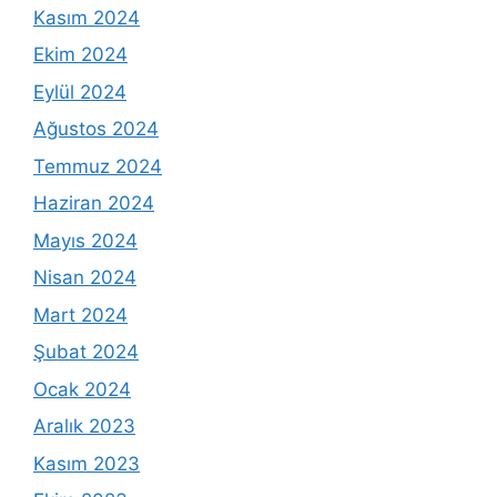
Kasım 2024
Ekim 2024
Eylül 2024
Ağustos 2024
Temmuz 2024
Haziran 2024
Mayıs 2024
Nisan 2024
Mart 2024
Şubat 2024
Ocak 2024
Aralık 2023
Kasım 2023