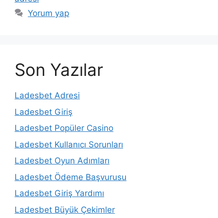
Yorum yap
Son Yazılar
Ladesbet Adresi
Ladesbet Giriş
Ladesbet Popüler Casino
Ladesbet Kullanıcı Sorunları
Ladesbet Oyun Adımları
Ladesbet Ödeme Başvurusu
Ladesbet Giriş Yardımı
Ladesbet Büyük Çekimler