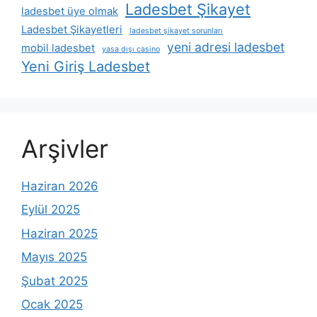
Ladesbet Şikayet
ladesbet üye olmak
Ladesbet Şikayetleri
ladesbet şikayet sorunları
yeni adresi ladesbet
mobil ladesbet
yasa dışı casino
Yeni Giriş Ladesbet
Arşivler
Haziran 2026
Eylül 2025
Haziran 2025
Mayıs 2025
Şubat 2025
Ocak 2025