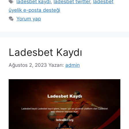
Etiketler
ladesbet kaydı
,
ladesbet twitter
,
ladesbet
üyelik e-posta desteği
Yorum yap
Ladesbet Kaydı
Ağustos 2, 2023
Yazarı:
admin