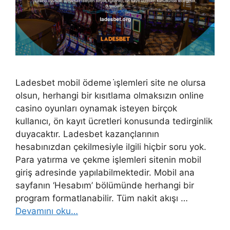
Ladesbet mobil ödeme i̇şlemleri site ne olursa
olsun, herhangi bir kısıtlama olmaksızın online
casino oyunları oynamak isteyen birçok
kullanıcı, ön kayıt ücretleri konusunda tedirginlik
duyacaktır. Ladesbet kazançlarının
hesabınızdan çekilmesiyle ilgili hiçbir soru yok.
Para yatırma ve çekme işlemleri sitenin mobil
giriş adresinde yapılabilmektedir. Mobil ana
sayfanın ‘Hesabım’ bölümünde herhangi bir
program formatlanabilir. Tüm nakit akışı …
Devamını oku…