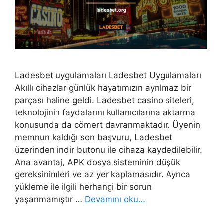
Ladesbet uygulamaları Ladesbet Uygulamaları
Akıllı cihazlar günlük hayatımızın ayrılmaz bir
parçası haline geldi. Ladesbet casino siteleri,
teknolojinin faydalarını kullanıcılarına aktarma
konusunda da cömert davranmaktadır. Üyenin
memnun kaldığı son başvuru, Ladesbet
üzerinden indir butonu ile cihaza kaydedilebilir.
Ana avantaj, APK dosya sisteminin düşük
gereksinimleri ve az yer kaplamasıdır. Ayrıca
yükleme ile ilgili herhangi bir sorun
yaşanmamıştır …
Devamını oku…