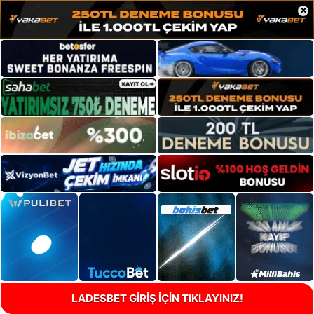
×
LADESBET GİRİŞ İÇİN TIKLAYINIZ!