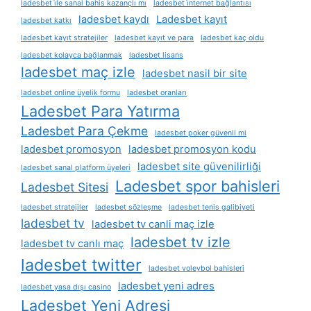
ladesbet i̇le sanal bahis kazançlı mı
ladesbet i̇nternet bağlantısı
ladesbet kaydı
Ladesbet kayıt
ladesbet katkı
ladesbet kayıt stratejiler
ladesbet kayıt ve para
ladesbet kaç oldu
ladesbet kolayca bağlanmak
ladesbet lisans
ladesbet maç izle
ladesbet nasil bir site
ladesbet online üyelik formu
ladesbet oranları
Ladesbet Para Yatırma
Ladesbet Para Çekme
ladesbet poker güvenli mi
ladesbet promosyon
ladesbet promosyon kodu
ladesbet site güvenilirliği
ladesbet sanal platform üyeleri
Ladesbet spor bahisleri
Ladesbet Sitesi
ladesbet stratejiler
ladesbet sözleşme
ladesbet tenis galibiyeti
ladesbet tv
ladesbet tv canli maç izle
ladesbet tv izle
ladesbet tv canlı maç
ladesbet twitter
ladesbet voleybol bahisleri
ladesbet yeni adres
ladesbet yasa dışı casino
Ladesbet Yeni Adresi