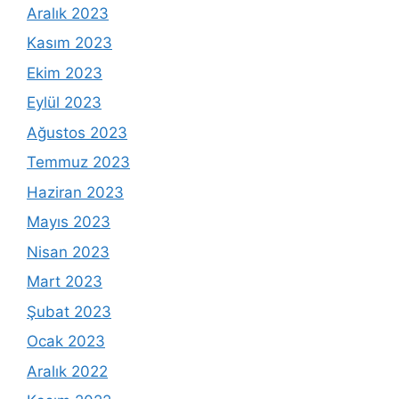
Aralık 2023
Kasım 2023
Ekim 2023
Eylül 2023
Ağustos 2023
Temmuz 2023
Haziran 2023
Mayıs 2023
Nisan 2023
Mart 2023
Şubat 2023
Ocak 2023
Aralık 2022