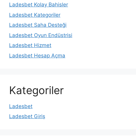
Ladesbet Kolay Bahisler
Ladesbet Kategoriler
Ladesbet Saha Desteği
Ladesbet Oyun Endüstrisi
Ladesbet Hizmet
Ladesbet Hesap Açma
Kategoriler
Ladesbet
Ladesbet Giriş