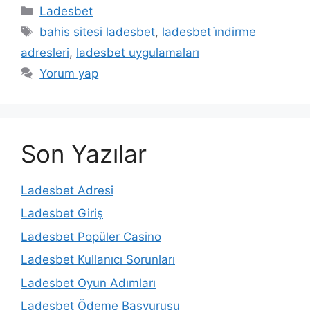
Kategoriler
Ladesbet
Etiketler
bahis sitesi ladesbet
,
ladesbet i̇ndirme
adresleri
,
ladesbet uygulamaları
Yorum yap
Son Yazılar
Ladesbet Adresi
Ladesbet Giriş
Ladesbet Popüler Casino
Ladesbet Kullanıcı Sorunları
Ladesbet Oyun Adımları
Ladesbet Ödeme Başvurusu