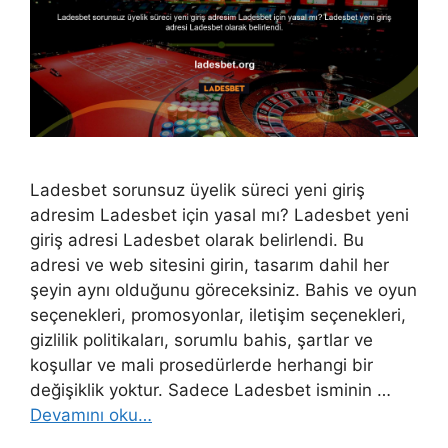
Ladesbet sorunsuz üyelik süreci yeni giriş
adresim Ladesbet için yasal mı? Ladesbet yeni
giriş adresi Ladesbet olarak belirlendi. Bu
adresi ve web sitesini girin, tasarım dahil her
şeyin aynı olduğunu göreceksiniz. Bahis ve oyun
seçenekleri, promosyonlar, iletişim seçenekleri,
gizlilik politikaları, sorumlu bahis, şartlar ve
koşullar ve mali prosedürlerde herhangi bir
değişiklik yoktur. Sadece Ladesbet isminin …
Devamını oku…