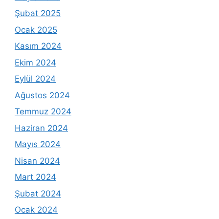
Şubat 2025
Ocak 2025
Kasım 2024
Ekim 2024
Eylül 2024
Ağustos 2024
Temmuz 2024
Haziran 2024
Mayıs 2024
Nisan 2024
Mart 2024
Şubat 2024
Ocak 2024