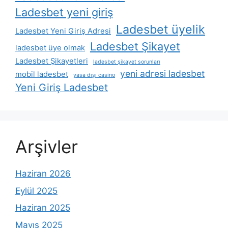
Ladesbet yeni giriş
Ladesbet üyelik
Ladesbet Yeni Giriş Adresi
Ladesbet Şikayet
ladesbet üye olmak
Ladesbet Şikayetleri
ladesbet şikayet sorunları
yeni adresi ladesbet
mobil ladesbet
yasa dışı casino
Yeni Giriş Ladesbet
Arşivler
Haziran 2026
Eylül 2025
Haziran 2025
Mayıs 2025