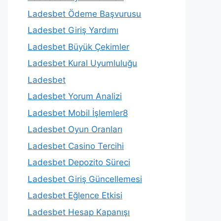
Ladesbet Ödeme Başvurusu
Ladesbet Giriş Yardımı
Ladesbet Büyük Çekimler
Ladesbet Kural Uyumluluğu
Ladesbet
Ladesbet Yorum Analizi
Ladesbet Mobil İşlemler8
Ladesbet Oyun Oranları
Ladesbet Casino Tercihi
Ladesbet Depozito Süreci
Ladesbet Giriş Güncellemesi
Ladesbet Eğlence Etkisi
Ladesbet Hesap Kapanışı