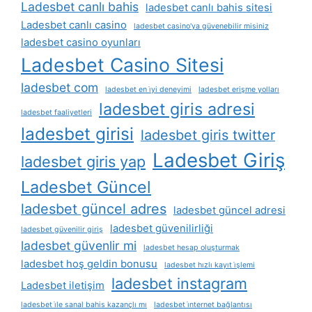
Ladesbet canlı bahis
ladesbet canlı bahis sitesi
Ladesbet canlı casino
ladesbet casino'ya güvenebilir misiniz
ladesbet casino oyunları
Ladesbet Casino Sitesi
ladesbet com
ladesbet en i̇yi deneyimi
ladesbet erişme yolları
ladesbet giris adresi
ladesbet faaliyetleri
ladesbet girisi
ladesbet giris twitter
Ladesbet Giriş
ladesbet giris yap
Ladesbet Güncel
ladesbet güncel adres
ladesbet güncel adresi
ladesbet güvenilirliği
ladesbet güvenilir giriş
ladesbet güvenlir mi
ladesbet hesap oluşturmak
ladesbet hoş geldin bonusu
ladesbet hızlı kayıt i̇şlemi
ladesbet instagram
Ladesbet iletişim
ladesbet i̇le sanal bahis kazançlı mı
ladesbet i̇nternet bağlantısı