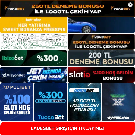
×
LADESBET GİRİŞ İÇİN TIKLAYINIZ!