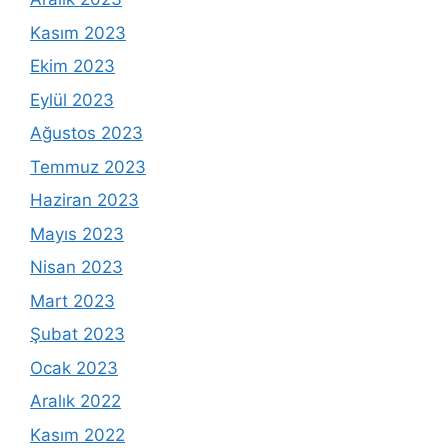
Kasım 2023
Ekim 2023
Eylül 2023
Ağustos 2023
Temmuz 2023
Haziran 2023
Mayıs 2023
Nisan 2023
Mart 2023
Şubat 2023
Ocak 2023
Aralık 2022
Kasım 2022