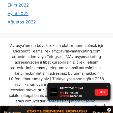
Ekim 2022
Eylül 2022
Ağustos 2022
"Avrasya'nın en büyük reklam platformunda olmak için
Microsoft Teams:
reklam@avrasyamarketing.com
adresimizden veya Telegram: @Avrasyamarketing
adresimizden irtibat kurabilirsiniz. (Tek iletişim
adreslerimiz teams / telegram ve mail adresimizdir.
Harici hiçbir iletişim adresimiz bulunmamaktadır.
Lütfen itibar etmeyiniz.) Türkiye yasalarına göre 7258
sayılı kanun uyarınca yasa dışı bahis oynamanın
cezaları mevcuttur. Şu an bulunduğunuz site hiç bir
şekilde illegal bahis oyunları oynatmıyor ve oynamaya
aracı olmuyordur.
fantasiaslot
|
moronicasino
|
unibahis
|
betsilin
|
roksbahis
|
superbetinguvenilirmi
|
×
betsvia
|
betbaba
"