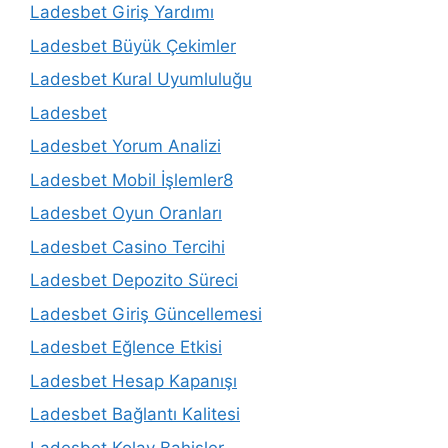
Ladesbet Giriş Yardımı
Ladesbet Büyük Çekimler
Ladesbet Kural Uyumluluğu
Ladesbet
Ladesbet Yorum Analizi
Ladesbet Mobil İşlemler8
Ladesbet Oyun Oranları
Ladesbet Casino Tercihi
Ladesbet Depozito Süreci
Ladesbet Giriş Güncellemesi
Ladesbet Eğlence Etkisi
Ladesbet Hesap Kapanışı
Ladesbet Bağlantı Kalitesi
Ladesbet Kolay Bahisler