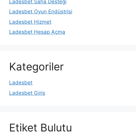
Ladesbet Saha Desteği
Ladesbet Oyun Endüstrisi
Ladesbet Hizmet
Ladesbet Hesap Açma
Kategoriler
Ladesbet
Ladesbet Giriş
Etiket Bulutu