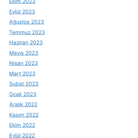
Ekim 2023
Eylül 2023
Ağustos 2023
Temmuz 2023
Haziran 2023
Mayıs 2023
Nisan 2023
Mart 2023
Şubat 2023
Ocak 2023
Aralık 2022
Kasım 2022
Ekim 2022
Eylül 2022