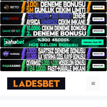
İçeriğe
atla
Menü