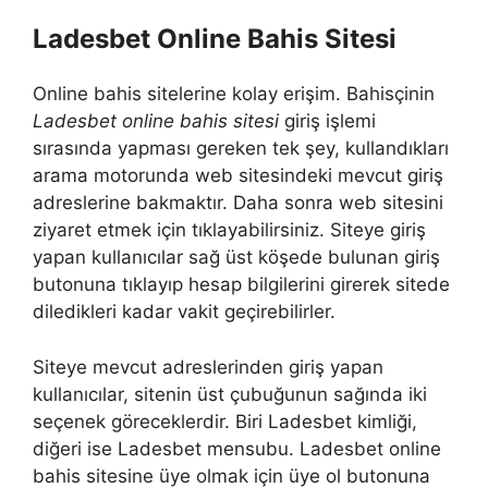
Ladesbet Online Bahis Sitesi
Online bahis sitelerine kolay erişim. Bahisçinin
Ladesbet online bahis sitesi
giriş işlemi
sırasında yapması gereken tek şey, kullandıkları
arama motorunda web sitesindeki mevcut giriş
adreslerine bakmaktır. Daha sonra web sitesini
ziyaret etmek için tıklayabilirsiniz. Siteye giriş
yapan kullanıcılar sağ üst köşede bulunan giriş
butonuna tıklayıp hesap bilgilerini girerek sitede
diledikleri kadar vakit geçirebilirler.
Siteye mevcut adreslerinden giriş yapan
kullanıcılar, sitenin üst çubuğunun sağında iki
seçenek göreceklerdir. Biri Ladesbet kimliği,
diğeri ise Ladesbet mensubu. Ladesbet online
bahis sitesine üye olmak için üye ol butonuna