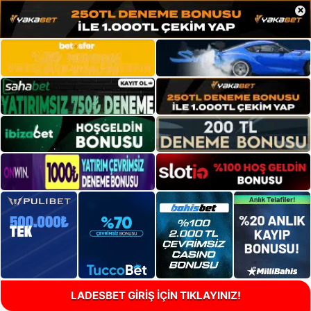
×
LADESBET GİRİŞ İÇİN TIKLAYINIZ!