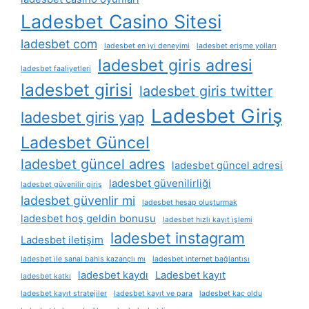
Ladesbet Casino Sitesi
ladesbet com
ladesbet en i̇yi deneyimi
ladesbet erişme yolları
ladesbet giris adresi
ladesbet faaliyetleri
ladesbet girisi
ladesbet giris twitter
Ladesbet Giriş
ladesbet giris yap
Ladesbet Güncel
ladesbet güncel adres
ladesbet güncel adresi
ladesbet güvenilirliği
ladesbet güvenilir giriş
ladesbet güvenlir mi
ladesbet hesap oluşturmak
ladesbet hoş geldin bonusu
ladesbet hızlı kayıt i̇şlemi
ladesbet instagram
Ladesbet iletişim
ladesbet i̇le sanal bahis kazançlı mı
ladesbet i̇nternet bağlantısı
ladesbet kaydı
Ladesbet kayıt
ladesbet katkı
ladesbet kayıt stratejiler
ladesbet kayıt ve para
ladesbet kaç oldu