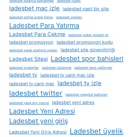
ladesbet kolayca bağlanmak
ladesbet lisans
ladesbet maç izle
ladesbet nasil bir site
ladesbet online üyelik formu
ladesbet oranları
Ladesbet Para Yatırma
Ladesbet Para Çekme
ladesbet poker güvenli mi
ladesbet promosyon
ladesbet promosyon kodu
ladesbet site güvenilirliği
ladesbet sanal platform üyeleri
Ladesbet spor bahisleri
Ladesbet Sitesi
ladesbet stratejiler
ladesbet sözleşme
ladesbet tenis galibiyeti
ladesbet tv
ladesbet tv canli maç izle
ladesbet tv izle
ladesbet tv canlı maç
ladesbet twitter
ladesbet voleybol bahisleri
ladesbet yeni adres
ladesbet yasa dışı casino
Ladesbet Yeni Adresi
Ladesbet yeni giriş
Ladesbet üyelik
Ladesbet Yeni Giriş Adresi