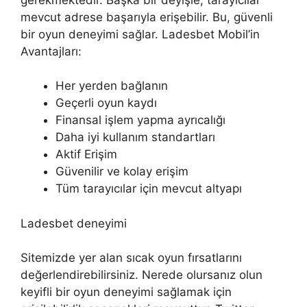
mevcut adrese başarıyla erişebilir. Bu, güvenli
bir oyun deneyimi sağlar. Ladesbet Mobil’in
Avantajları:
Her yerden bağlanın
Geçerli oyun kaydı
Finansal işlem yapma ayrıcalığı
Daha iyi kullanım standartları
Aktif Erişim
Güvenilir ve kolay erişim
Tüm tarayıcılar için mevcut altyapı
Ladesbet deneyimi
Sitemizde yer alan sıcak oyun fırsatlarını
değerlendirebilirsiniz. Nerede olursanız olun
keyifli bir oyun deneyimi sağlamak için