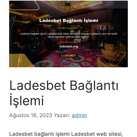
Ladesbet Bağlantı
İşlemi
Ağustos 16, 2023
Yazarı:
admin
Ladesbet bağlantı işlemi Ladesbet web sitesi,