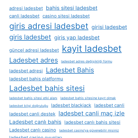
bahis sitesi ladesbet
adresi ladesbet
canli ladesbet
casino sitesi ladesbet
giris adresi ladesbet
girisi ladesbet
giris ladesbet
giris yap ladesbet
kayit ladesbet
güncel adresi ladesbet
Ladesbet adres
ladesbet adres değişikliği formu
Ladesbet Bahis
ladesbet adresi
ladesbet bahis platformu
Ladesbet bahis sitesi
ladesbet bahis sitesi etki alanı
ladesbet bahis sitesine kayıt olmak
ladesbet blackjack
ladesbet canli
ladesbet bilgi doğruluğu
ladesbet canli maç izle
ladesbet canli destek
Ladesbet canlı bahis
ladesbet canlı bahis sitesi
Ladesbet canlı casino
ladesbet casino'ya güvenebilir misiniz
ladesbet casino oyunları