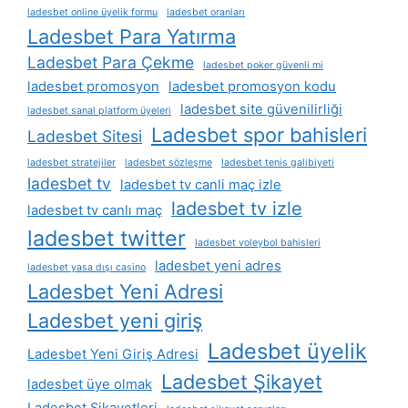
ladesbet online üyelik formu
ladesbet oranları
Ladesbet Para Yatırma
Ladesbet Para Çekme
ladesbet poker güvenli mi
ladesbet promosyon
ladesbet promosyon kodu
ladesbet site güvenilirliği
ladesbet sanal platform üyeleri
Ladesbet spor bahisleri
Ladesbet Sitesi
ladesbet stratejiler
ladesbet sözleşme
ladesbet tenis galibiyeti
ladesbet tv
ladesbet tv canli maç izle
ladesbet tv izle
ladesbet tv canlı maç
ladesbet twitter
ladesbet voleybol bahisleri
ladesbet yeni adres
ladesbet yasa dışı casino
Ladesbet Yeni Adresi
Ladesbet yeni giriş
Ladesbet üyelik
Ladesbet Yeni Giriş Adresi
Ladesbet Şikayet
ladesbet üye olmak