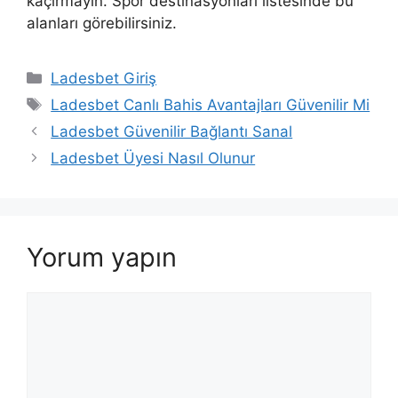
kaçırmayın. Spor destinasyonları listesinde bu
alanları görebilirsiniz.
Kategoriler
Ladesbet Giriş
Etiketler
Ladesbet Canlı Bahis Avantajları Güvenilir Mi
Yazı
Ladesbet Güvenilir Bağlantı Sanal
dolaşımı
Ladesbet Üyesi Nasıl Olunur
Yorum yapın
Yorum