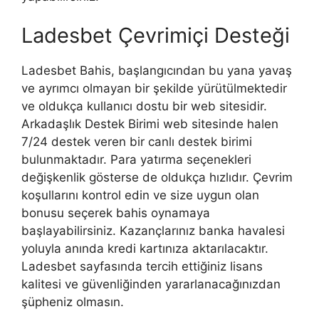
Ladesbet Çevrimiçi Desteği
Ladesbet Bahis, başlangıcından bu yana yavaş
ve ayrımcı olmayan bir şekilde yürütülmektedir
ve oldukça kullanıcı dostu bir web sitesidir.
Arkadaşlık Destek Birimi web sitesinde halen
7/24 destek veren bir canlı destek birimi
bulunmaktadır. Para yatırma seçenekleri
değişkenlik gösterse de oldukça hızlıdır. Çevrim
koşullarını kontrol edin ve size uygun olan
bonusu seçerek bahis oynamaya
başlayabilirsiniz. Kazançlarınız banka havalesi
yoluyla anında kredi kartınıza aktarılacaktır.
Ladesbet sayfasında tercih ettiğiniz lisans
kalitesi ve güvenliğinden yararlanacağınızdan
şüpheniz olmasın.