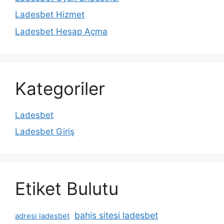
Ladesbet Hizmet
Ladesbet Hesap Açma
Kategoriler
Ladesbet
Ladesbet Giriş
Etiket Bulutu
bahis sitesi ladesbet
adresi ladesbet