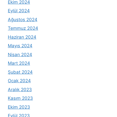
Ekim 2024
Eylül 2024
Ağustos 2024
Temmuz 2024
Haziran 2024
Mayıs 2024
Nisan 2024
Mart 2024
Şubat 2024
Ocak 2024
Aralık 2023
Kasım 2023
Ekim 2023
Eylül 2023