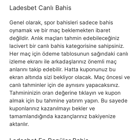
Ladesbet Canlı Bahis
Genel olarak, spor bahisleri sadece bahis
oynamak ve bir maç beklemekten ibaret
değildir. Anlık maçları tahmin edebileceğiniz
lacivert bir canlı bahis kategorisine sahipsiniz.
Her maç için ödeme tablosunun sağındaki canlı
izleme ekranı ile arkadaşlarınız önemli maç
anlarını takip edebilir. Hatta kuponunuz bu
ekran altında sizi bekliyor olacak. Maç öncesi ve
canlı tahminler için de aynısını yapacaksınız.
Tahmininizin oran değerine tıklayın ve kupon
almak için bu tahmine yatırım yapın. Bu sayede
kuponlarınız kazanılmayı bekler ve
tamamlandığında kazançlarınız bakiyenize
aktarılır.