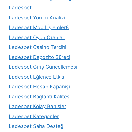
Ladesbet
Ladesbet Yorum Analizi
Ladesbet Mobil İşlemler8
Ladesbet Oyun Oranları
Ladesbet Casino Tercihi
Ladesbet Depozito Süreci
Ladesbet Giriş Güncellemesi
Ladesbet Eğlence Etkisi
Ladesbet Hesap Kapanışı
Ladesbet Bağlantı Kalitesi
Ladesbet Kolay Bahisler
Ladesbet Kategoriler
Ladesbet Saha Desteği