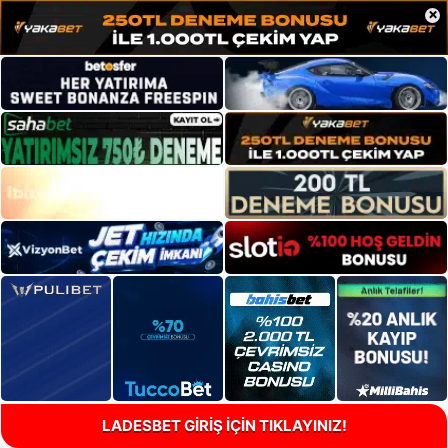
×
LADESBET GİRİŞ İÇİN TIKLAYINIZ!