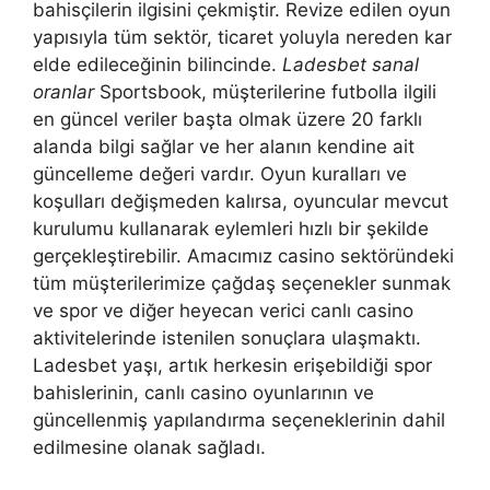
bahisçilerin ilgisini çekmiştir. Revize edilen oyun
yapısıyla tüm sektör, ticaret yoluyla nereden kar
elde edileceğinin bilincinde.
Ladesbet sanal
oranlar
Sportsbook, müşterilerine futbolla ilgili
en güncel veriler başta olmak üzere 20 farklı
alanda bilgi sağlar ve her alanın kendine ait
güncelleme değeri vardır. Oyun kuralları ve
koşulları değişmeden kalırsa, oyuncular mevcut
kurulumu kullanarak eylemleri hızlı bir şekilde
gerçekleştirebilir. Amacımız casino sektöründeki
tüm müşterilerimize çağdaş seçenekler sunmak
ve spor ve diğer heyecan verici canlı casino
aktivitelerinde istenilen sonuçlara ulaşmaktı.
Ladesbet yaşı, artık herkesin erişebildiği spor
bahislerinin, canlı casino oyunlarının ve
güncellenmiş yapılandırma seçeneklerinin dahil
edilmesine olanak sağladı.