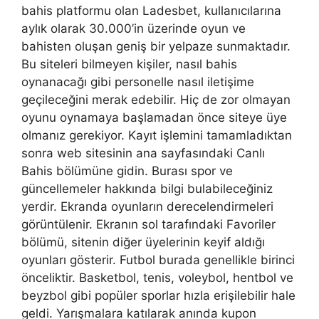
bahis platformu olan Ladesbet, kullanıcılarına
aylık olarak 30.000’in üzerinde oyun ve
bahisten oluşan geniş bir yelpaze sunmaktadır.
Bu siteleri bilmeyen kişiler, nasıl bahis
oynanacağı gibi personelle nasıl iletişime
geçileceğini merak edebilir. Hiç de zor olmayan
oyunu oynamaya başlamadan önce siteye üye
olmanız gerekiyor. Kayıt işlemini tamamladıktan
sonra web sitesinin ana sayfasındaki Canlı
Bahis bölümüne gidin. Burası spor ve
güncellemeler hakkında bilgi bulabileceğiniz
yerdir. Ekranda oyunların derecelendirmeleri
görüntülenir. Ekranın sol tarafındaki Favoriler
bölümü, sitenin diğer üyelerinin keyif aldığı
oyunları gösterir. Futbol burada genellikle birinci
önceliktir. Basketbol, ​​tenis, voleybol, hentbol ve
beyzbol gibi popüler sporlar hızla erişilebilir hale
geldi. Yarışmalara katılarak anında kupon