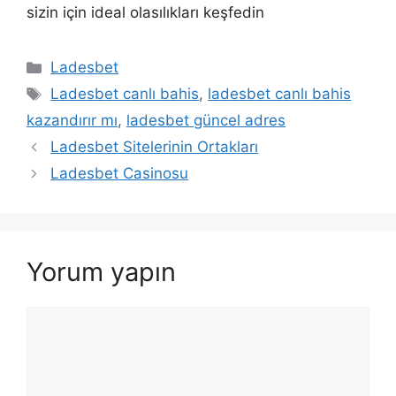
sizin için ideal olasılıkları keşfedin
Kategoriler
Ladesbet
Etiketler
Ladesbet canlı bahis
,
ladesbet canlı bahis
kazandırır mı
,
ladesbet güncel adres
Yazı
Ladesbet Sitelerinin Ortakları
dolaşımı
Ladesbet Casinosu
Yorum yapın
Yorum