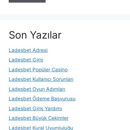
Son Yazılar
Ladesbet Adresi
Ladesbet Giriş
Ladesbet Popüler Casino
Ladesbet Kullanıcı Sorunları
Ladesbet Oyun Adımları
Ladesbet Ödeme Başvurusu
Ladesbet Giriş Yardımı
Ladesbet Büyük Çekimler
Ladesbet Kural Uyumluluğu