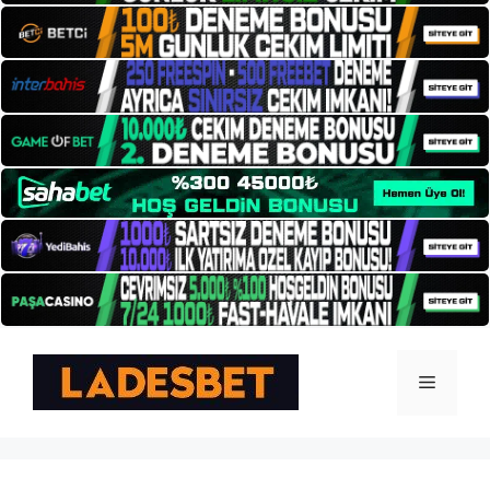
İçeriğe
atla
Menü