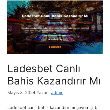
Ladesbet Canlı
Bahis Kazandırır Mı
Mayıs 8, 2024
Yazarı:
admin
Ladesbet canlı bahis kazandırır mı çevrimiçi bir