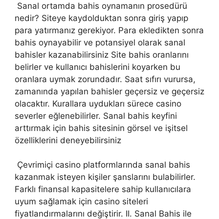
Sanal ortamda bahis oynamanın prosedürü
nedir? Siteye kaydolduktan sonra giriş yapıp
para yatırmanız gerekiyor. Para ekledikten sonra
bahis oynayabilir ve potansiyel olarak sanal
bahisler kazanabilirsiniz Site bahis oranlarını
belirler ve kullanıcı bahislerini koyarken bu
oranlara uymak zorundadır. Saat sıfırı vurursa,
zamanında yapılan bahisler geçersiz ve geçersiz
olacaktır. Kurallara uydukları sürece casino
severler eğlenebilirler. Sanal bahis keyfini
arttırmak için bahis sitesinin görsel ve işitsel
özelliklerini deneyebilirsiniz
Çevrimiçi casino platformlarında sanal bahis
kazanmak isteyen kişiler şanslarını bulabilirler.
Farklı finansal kapasitelere sahip kullanıcılara
uyum sağlamak için casino siteleri
fiyatlandırmalarını değiştirir. II. Sanal Bahis ile