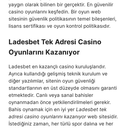
yaygın olarak bilinen bir gerçektir. En güvenilir
casino oyunlarını keşfedin. Bir oyun web
sitesinin güvenlik politikasının temel bileşenleri,
lisans sertifikası ve oyun kontrol politikasıdır.
Ladesbet Tek Adresi Casino
Oyunlarını Kazanıyor
Ladesbet en kazançlı casino kuruluşlarıdır.
Ayrıca kullandığı gelişmiş teknik kurulum ve
diğer yazılımlar, sitenin oyun güvenliği
standartlarının en üst düzeyde olmasını garanti
etmektedir. Canlı veya sanal bahisler
oynanmadan önce yetkilendirilmeleri gerekir.
Bahis oynamak için en iyi yer
Ladesbet tek
adresi casino oyunlarını kazanıyor
web sitesidir.
İstediğiniz zaman, her türlü spor dalına ve her