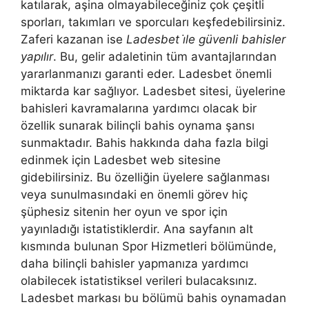
katılarak, aşina olmayabileceğiniz çok çeşitli
sporları, takımları ve sporcuları keşfedebilirsiniz.
Zaferi kazanan ise
Ladesbet i̇le güvenli bahisler
yapılır
. Bu, gelir adaletinin tüm avantajlarından
yararlanmanızı garanti eder. Ladesbet önemli
miktarda kar sağlıyor. Ladesbet sitesi, üyelerine
bahisleri kavramalarına yardımcı olacak bir
özellik sunarak bilinçli bahis oynama şansı
sunmaktadır. Bahis hakkında daha fazla bilgi
edinmek için Ladesbet web sitesine
gidebilirsiniz. Bu özelliğin üyelere sağlanması
veya sunulmasındaki en önemli görev hiç
şüphesiz sitenin her oyun ve spor için
yayınladığı istatistiklerdir. Ana sayfanın alt
kısmında bulunan Spor Hizmetleri bölümünde,
daha bilinçli bahisler yapmanıza yardımcı
olabilecek istatistiksel verileri bulacaksınız.
Ladesbet markası bu bölümü bahis oynamadan