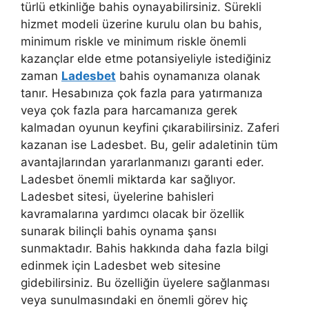
türlü etkinliğe bahis oynayabilirsiniz. Sürekli
hizmet modeli üzerine kurulu olan bu bahis,
minimum riskle ve minimum riskle önemli
kazançlar elde etme potansiyeliyle istediğiniz
zaman
Ladesbet
bahis oynamanıza olanak
tanır. Hesabınıza çok fazla para yatırmanıza
veya çok fazla para harcamanıza gerek
kalmadan oyunun keyfini çıkarabilirsiniz. Zaferi
kazanan ise Ladesbet. Bu, gelir adaletinin tüm
avantajlarından yararlanmanızı garanti eder.
Ladesbet önemli miktarda kar sağlıyor.
Ladesbet sitesi, üyelerine bahisleri
kavramalarına yardımcı olacak bir özellik
sunarak bilinçli bahis oynama şansı
sunmaktadır. Bahis hakkında daha fazla bilgi
edinmek için Ladesbet web sitesine
gidebilirsiniz. Bu özelliğin üyelere sağlanması
veya sunulmasındaki en önemli görev hiç