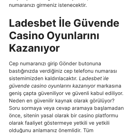
numaranızı girmeniz istenecektir.
Ladesbet İle Güvende
Casino Oyunlarını
Kazanıyor
Cep numaranızı girip Gönder butonuna
bastığınızda verdiğiniz cep telefonu numarası
sistemimizden kaldırılacaktır.
Ladesbet i̇le
güvende casino oyunlarını kazanıyor
markasına
geniş çapta güveniliyor ve güvenli kabul ediliyor.
Neden en güvenilir kaynak olarak görülüyor?
Soru sormaya veya cevap aramaya başlamadan
önce, sitenin yasal olarak bir casino platformu
olarak faaliyet göstermeye yetkili ve yetkili
olduğunu anlamanız önemlidir. Tüm