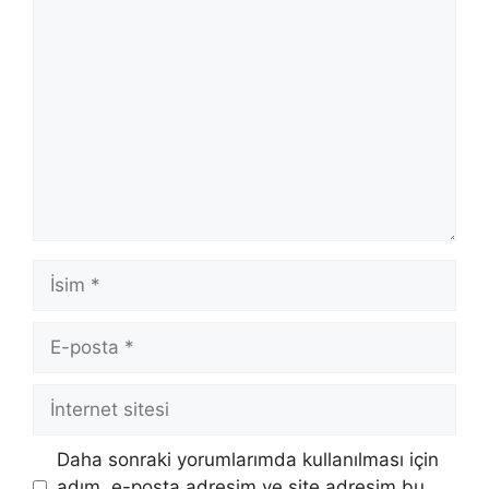
Yorum
İsim
E-
posta
İnternet
sitesi
Daha sonraki yorumlarımda kullanılması için
adım, e-posta adresim ve site adresim bu