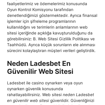
faaliyetlerimiz ve ödemelerimiz konusunda
Oyun Kontrol Komisyonu tarafından
denetlendiğimizi göstermektedir. Ayrıca finansal
işlemler için şifreleme programlarının
kullanıldığını ve terimlerin anlamlarının web
sitesi içeriğinde açıklığa kavuşturulduğunu da
görebilirsiniz: B. Web Sitesi Gizlilik Politikası ve
Taahhüdü. Ayrıca küçük sorunların ele alınması
sürecini kolaylaştıran müşteri verileri geliştirdik.
Neden Ladesbet En
Güvenilir Web Sitesi
Ladesbet ile casino oynarken veya oyun
oynarken güvenlik konusunda
rahatlayabilirsiniz. Web sitesi
neden Ladesbet
en güvenilir web sitesi
güvenlidir. Güvenliğinizi