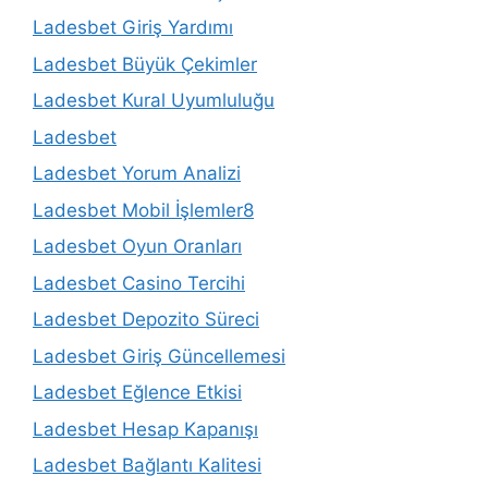
Ladesbet Giriş Yardımı
Ladesbet Büyük Çekimler
Ladesbet Kural Uyumluluğu
Ladesbet
Ladesbet Yorum Analizi
Ladesbet Mobil İşlemler8
Ladesbet Oyun Oranları
Ladesbet Casino Tercihi
Ladesbet Depozito Süreci
Ladesbet Giriş Güncellemesi
Ladesbet Eğlence Etkisi
Ladesbet Hesap Kapanışı
Ladesbet Bağlantı Kalitesi