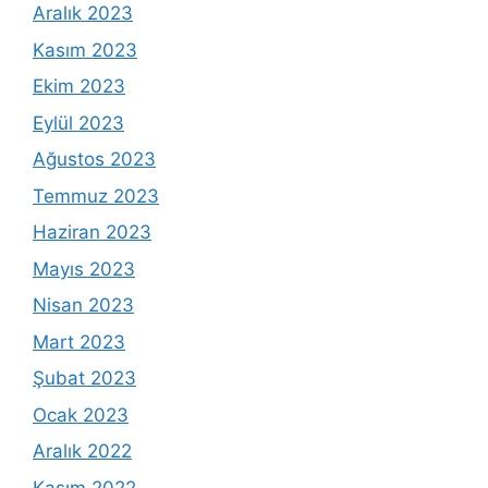
Aralık 2023
Kasım 2023
Ekim 2023
Eylül 2023
Ağustos 2023
Temmuz 2023
Haziran 2023
Mayıs 2023
Nisan 2023
Mart 2023
Şubat 2023
Ocak 2023
Aralık 2022
Kasım 2022