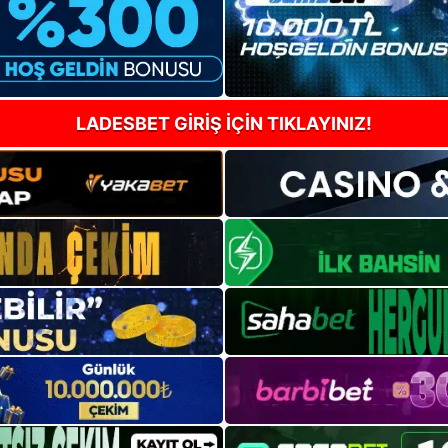
LADESBET GİRİŞ İÇİN TIKLAYINIZ!