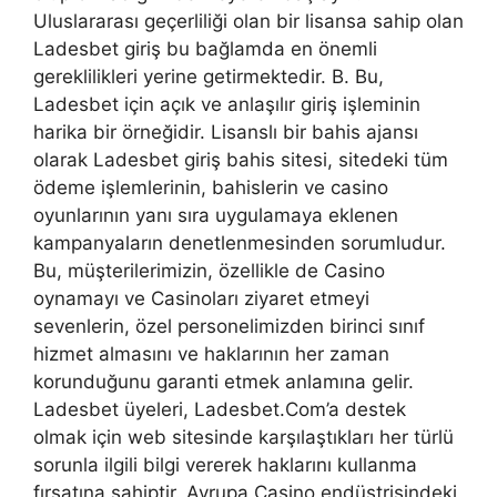
Uluslararası geçerliliği olan bir lisansa sahip olan
Ladesbet giriş bu bağlamda en önemli
gereklilikleri yerine getirmektedir. B. Bu,
Ladesbet için açık ve anlaşılır giriş işleminin
harika bir örneğidir. Lisanslı bir bahis ajansı
olarak Ladesbet giriş bahis sitesi, sitedeki tüm
ödeme işlemlerinin, bahislerin ve casino
oyunlarının yanı sıra uygulamaya eklenen
kampanyaların denetlenmesinden sorumludur.
Bu, müşterilerimizin, özellikle de Casino
oynamayı ve Casinoları ziyaret etmeyi
sevenlerin, özel personelimizden birinci sınıf
hizmet almasını ve haklarının her zaman
korunduğunu garanti etmek anlamına gelir.
Ladesbet üyeleri, Ladesbet.Com’a destek
olmak için web sitesinde karşılaştıkları her türlü
sorunla ilgili bilgi vererek haklarını kullanma
fırsatına sahiptir. Avrupa Casino endüstrisindeki