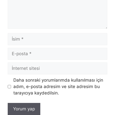
İsim
E-
posta
İnternet
sitesi
Daha sonraki yorumlarımda kullanılması için
adım, e-posta adresim ve site adresim bu
tarayıcıya kaydedilsin.