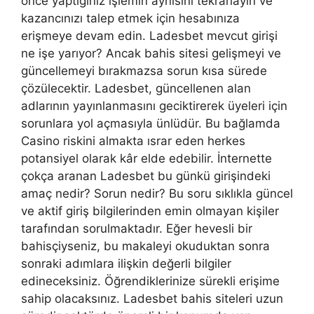
önce yaptığınız işlemin aynısını tekrarlayın ve
kazancınızı talep etmek için hesabınıza
erişmeye devam edin. Ladesbet mevcut girişi
ne işe yarıyor? Ancak bahis sitesi gelişmeyi ve
güncellemeyi bırakmazsa sorun kısa sürede
çözülecektir. Ladesbet, güncellenen alan
adlarının yayınlanmasını geciktirerek üyeleri için
sorunlara yol açmasıyla ünlüdür. Bu bağlamda
Casino riskini almakta ısrar eden herkes
potansiyel olarak kâr elde edebilir. İnternette
çokça aranan Ladesbet bu günkü girişindeki
amaç nedir? Sorun nedir? Bu soru sıklıkla güncel
ve aktif giriş bilgilerinden emin olmayan kişiler
tarafından sorulmaktadır. Eğer hevesli bir
bahisçiyseniz, bu makaleyi okuduktan sonra
sonraki adımlara ilişkin değerli bilgiler
edineceksiniz. Öğrendiklerinize sürekli erişime
sahip olacaksınız. Ladesbet bahis siteleri uzun