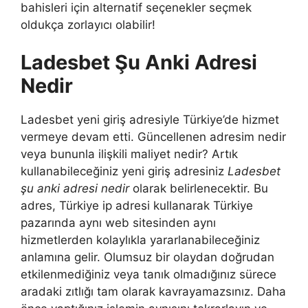
bahisleri için alternatif seçenekler seçmek
oldukça zorlayıcı olabilir!
Ladesbet Şu Anki Adresi
Nedir
Ladesbet yeni giriş adresiyle Türkiye’de hizmet
vermeye devam etti. Güncellenen adresim nedir
veya bununla ilişkili maliyet nedir? Artık
kullanabileceğiniz yeni giriş adresiniz
Ladesbet
şu anki adresi nedir
olarak belirlenecektir. Bu
adres, Türkiye ip adresi kullanarak Türkiye
pazarında aynı web sitesinden aynı
hizmetlerden kolaylıkla yararlanabileceğiniz
anlamına gelir. Olumsuz bir olaydan doğrudan
etkilenmediğiniz veya tanık olmadığınız sürece
aradaki zıtlığı tam olarak kavrayamazsınız. Daha