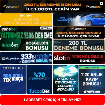
×
LADESBET GİRİŞ İÇİN TIKLAYINIZ!