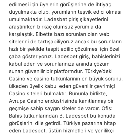
edilmesi için üyelerin görüşlerine de ihtiyaç
duyulmakta olup, yorumların teşvik edici olması
umulmaktadır. Ladesbet giriş şikayetlerini
araştırırken birkaç olumsuz yorumla da
karşılaştık. Elbette bazı sorunları olan web
sitelerini de tartışabiliyoruz ancak bu sorunların
hızlı bir şekilde tespit edilip çözülmesi için özel
çaba gösteriyoruz. Ladesbet giriş, bahislerinizi
kabul eden ve sorunlarınıza anında çözüm
sunan güvenilir bir platformdur. Türkiye’deki
Casino ve casino tutkunlarının en büyük sorunu,
ülkeden üyelik kabul eden güvenilir çevrimiçi
Casino siteleri bulmaktır. Bununla birlikte,
Avrupa Casino endüstrisinde kanıtlanmış bir
geçmişe sahip saygın siteler de vardır. Ofis:
Bahis tutkunlarından B. Ladesbet bu konuda
görüşlerini dile getirdi. Türkiye pazarına hitap
eden Ladesbet, üstün hizmetleri ve yenilikçi