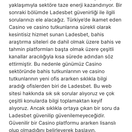
yaklaşımıyla sektöre taze enerji kazandırıyor. Bir
sonraki bölümde Ladesbet güvenirliği ile ilgili
sorularınızı ele alacağız. Türkiye’de ikamet eden
Casino ve casino tutkunlarına sürekli olarak
kesintisiz hizmet sunan Ladesbet, bahis
araştırma siteleri de dahil olmak üzere bahis ve
tahmin platformları başta olmak üzere çeşitli
kanallar aracılığıyla kısa sürede adından söz
ettirmiştir. Bu nedenle günümüz Casino
sektöründe bahis tutkunlarının ve casino
tutkunlarının yeni ofis ararken sıklıkla bilgi
aradığı ofislerden biri de Ladesbet. Bu web
sitesi hakkında sık sık sorular alıyoruz ve çok
çeşitli konularda bilgi toplamaktan keyif
alıyoruz. Ancak sıklıkla ortaya çıkan bir soru da
Ladesbet güvenilip güvenilemeyeceğidir.
Güvenilir bir Casino platformu ararken lisanslı
olup olmadığını belirleyerek başlayın.