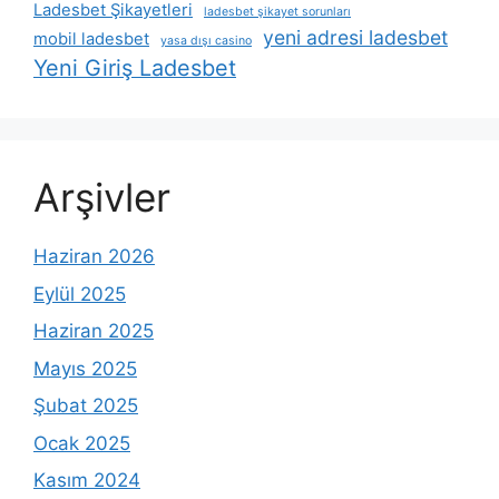
Ladesbet Şikayetleri
ladesbet şikayet sorunları
yeni adresi ladesbet
mobil ladesbet
yasa dışı casino
Yeni Giriş Ladesbet
Arşivler
Haziran 2026
Eylül 2025
Haziran 2025
Mayıs 2025
Şubat 2025
Ocak 2025
Kasım 2024