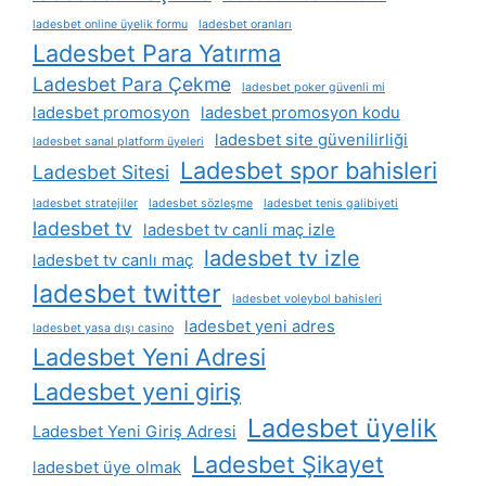
ladesbet online üyelik formu
ladesbet oranları
Ladesbet Para Yatırma
Ladesbet Para Çekme
ladesbet poker güvenli mi
ladesbet promosyon
ladesbet promosyon kodu
ladesbet site güvenilirliği
ladesbet sanal platform üyeleri
Ladesbet spor bahisleri
Ladesbet Sitesi
ladesbet stratejiler
ladesbet sözleşme
ladesbet tenis galibiyeti
ladesbet tv
ladesbet tv canli maç izle
ladesbet tv izle
ladesbet tv canlı maç
ladesbet twitter
ladesbet voleybol bahisleri
ladesbet yeni adres
ladesbet yasa dışı casino
Ladesbet Yeni Adresi
Ladesbet yeni giriş
Ladesbet üyelik
Ladesbet Yeni Giriş Adresi
Ladesbet Şikayet
ladesbet üye olmak