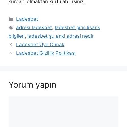
kurbanı olmaktan kurtulabilirsiniz.
Kategoriler
Ladesbet
Etiketler
adresi ladesbet
,
ladesbet giriş lisans
bilgileri
,
ladesbet şu anki adresi nedir
Yazı
Ladesbet Üye Olmak
dolaşımı
Ladesbet Gizlilik Politikası
Yorum yapın
Yorum