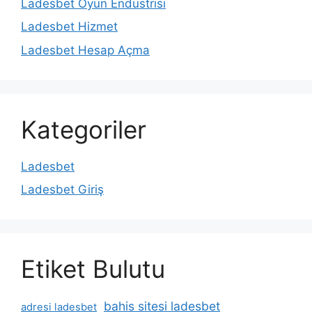
Ladesbet Oyun Endüstrisi
Ladesbet Hizmet
Ladesbet Hesap Açma
Kategoriler
Ladesbet
Ladesbet Giriş
Etiket Bulutu
bahis sitesi ladesbet
adresi ladesbet