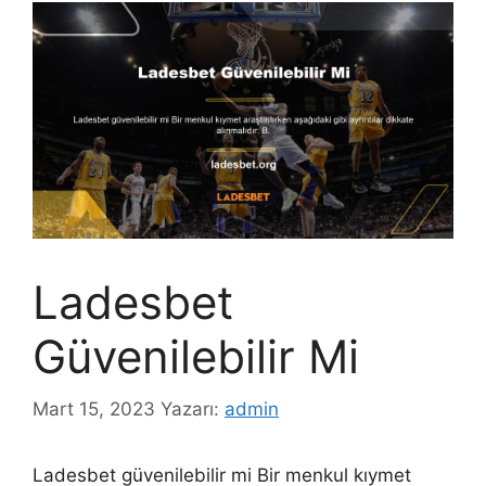
Ladesbet
Güvenilebilir Mi
Mart 15, 2023
Yazarı:
admin
Ladesbet güvenilebilir mi Bir menkul kıymet