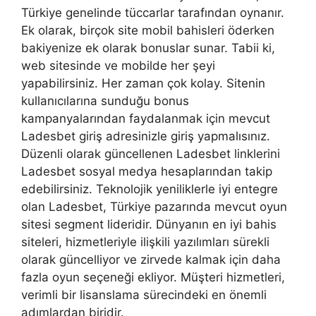
Türkiye genelinde tüccarlar tarafından oynanır.
Ek olarak, birçok site mobil bahisleri öderken
bakiyenize ek olarak bonuslar sunar. Tabii ki,
web sitesinde ve mobilde her şeyi
yapabilirsiniz. Her zaman çok kolay. Sitenin
kullanıcılarına sunduğu bonus
kampanyalarından faydalanmak için mevcut
Ladesbet giriş adresinizle giriş yapmalısınız.
Düzenli olarak güncellenen Ladesbet linklerini
Ladesbet sosyal medya hesaplarından takip
edebilirsiniz. Teknolojik yeniliklerle iyi entegre
olan Ladesbet, Türkiye pazarında mevcut oyun
sitesi segment lideridir. Dünyanın en iyi bahis
siteleri, hizmetleriyle ilişkili yazılımları sürekli
olarak güncelliyor ve zirvede kalmak için daha
fazla oyun seçeneği ekliyor. Müşteri hizmetleri,
verimli bir lisanslama sürecindeki en önemli
adımlardan biridir.