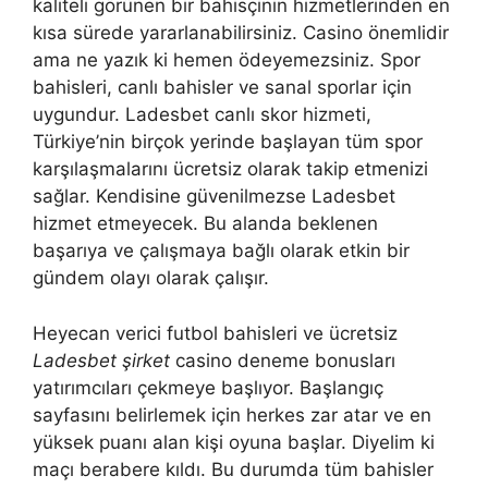
kaliteli görünen bir bahisçinin hizmetlerinden en
kısa sürede yararlanabilirsiniz. Casino önemlidir
ama ne yazık ki hemen ödeyemezsiniz. Spor
bahisleri, canlı bahisler ve sanal sporlar için
uygundur. Ladesbet canlı skor hizmeti,
Türkiye’nin birçok yerinde başlayan tüm spor
karşılaşmalarını ücretsiz olarak takip etmenizi
sağlar. Kendisine güvenilmezse Ladesbet
hizmet etmeyecek. Bu alanda beklenen
başarıya ve çalışmaya bağlı olarak etkin bir
gündem olayı olarak çalışır.
Heyecan verici futbol bahisleri ve ücretsiz
Ladesbet şirket
casino deneme bonusları
yatırımcıları çekmeye başlıyor. Başlangıç ​​
sayfasını belirlemek için herkes zar atar ve en
yüksek puanı alan kişi oyuna başlar. Diyelim ki
maçı berabere kıldı. Bu durumda tüm bahisler