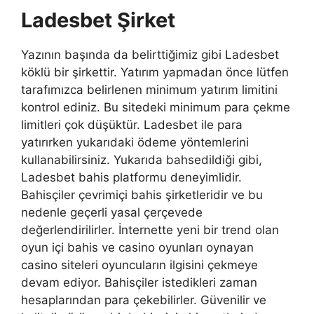
Ladesbet Şirket
Yazının başında da belirttiğimiz gibi Ladesbet
köklü bir şirkettir. Yatırım yapmadan önce lütfen
tarafımızca belirlenen minimum yatırım limitini
kontrol ediniz. Bu sitedeki minimum para çekme
limitleri çok düşüktür. Ladesbet ile para
yatırırken yukarıdaki ödeme yöntemlerini
kullanabilirsiniz. Yukarıda bahsedildiği gibi,
Ladesbet bahis platformu deneyimlidir.
Bahisçiler çevrimiçi bahis şirketleridir ve bu
nedenle geçerli yasal çerçevede
değerlendirilirler. İnternette yeni bir trend olan
oyun içi bahis ve casino oyunları oynayan
casino siteleri oyuncuların ilgisini çekmeye
devam ediyor. Bahisçiler istedikleri zaman
hesaplarından para çekebilirler. Güvenilir ve