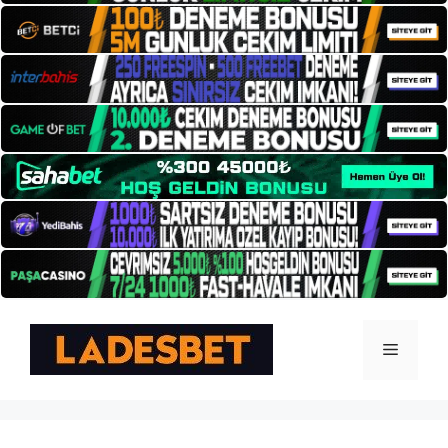
İçeriğe
atla
Menü