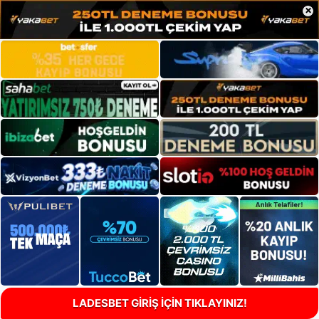
×
LADESBET GİRİŞ İÇİN TIKLAYINIZ!