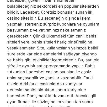
Ladesbet, güvenilir bahis hizmetleri
bulabileceğiniz sektördeki en popüler sitelerden
biridir. Ladesbet, ücretsiz bonuslar sunan ilk
casino sitesidir. Bu seçeneğin dışında işlem
yapmak isterseniz sürpriz kuponlara ve oyunlara
başvurmanız ve yatırımınızı riske atmanız
gerekecektir. Çünkü ülkemdeki tüm canlı bahis
siteleri yerel bahis siteleri hariç bir süreliğine
yasaklanmıştır. Site, kullanıcıların yalnızca belirli
sürelerde kar elde etmelerini sağlayan piyango
ve bahis gibi etkinlikler içermektedir. Bu, ayrı bir
şifre ile ayrı bir satır programında yapılır. Bahis
tutkunları Ladesbet casino oyunları ile eşsiz
anlar yaşayabilir ve şanslar kazanabilir. Farklı
ülkelerdeki farklı casinolarda uzun yıllar
deneyim sahibi olduktan sonra kariyerine
Ladesbet Danışman’da devam etti. Ancak ilgili
oyun firması ile sözleşme imzaladıktan sonra