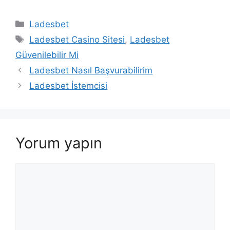
Kategoriler
Ladesbet
Etiketler
Ladesbet Casino Sitesi
,
Ladesbet
Güvenilebilir Mi
Yazı
Ladesbet Nasıl Başvurabilirim
dolaşımı
Ladesbet İstemcisi
Yorum yapın
Yorum