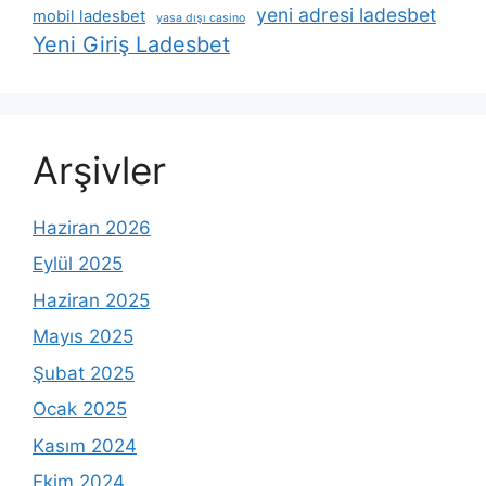
yeni adresi ladesbet
mobil ladesbet
yasa dışı casino
Yeni Giriş Ladesbet
Arşivler
Haziran 2026
Eylül 2025
Haziran 2025
Mayıs 2025
Şubat 2025
Ocak 2025
Kasım 2024
Ekim 2024