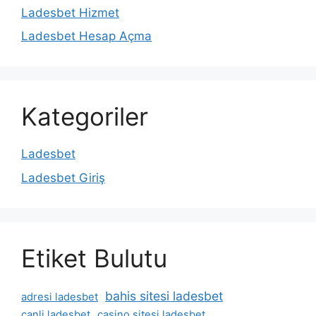
Ladesbet Hizmet
Ladesbet Hesap Açma
Kategoriler
Ladesbet
Ladesbet Giriş
Etiket Bulutu
bahis sitesi ladesbet
adresi ladesbet
canli ladesbet
casino sitesi ladesbet