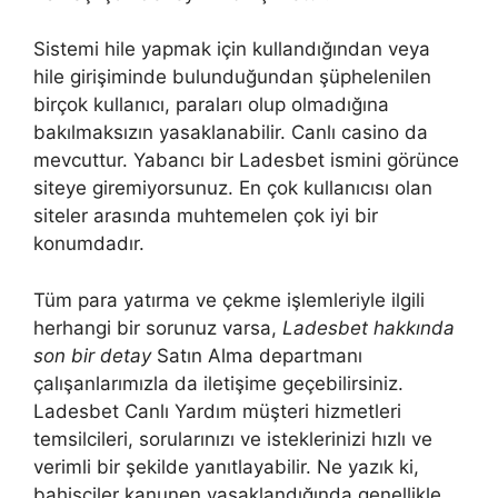
Sistemi hile yapmak için kullandığından veya
hile girişiminde bulunduğundan şüphelenilen
birçok kullanıcı, paraları olup olmadığına
bakılmaksızın yasaklanabilir. Canlı casino da
mevcuttur. Yabancı bir Ladesbet ismini görünce
siteye giremiyorsunuz. En çok kullanıcısı olan
siteler arasında muhtemelen çok iyi bir
konumdadır.
Tüm para yatırma ve çekme işlemleriyle ilgili
herhangi bir sorunuz varsa,
Ladesbet hakkında
son bir detay
Satın Alma departmanı
çalışanlarımızla da iletişime geçebilirsiniz.
Ladesbet Canlı Yardım müşteri hizmetleri
temsilcileri, sorularınızı ve isteklerinizi hızlı ve
verimli bir şekilde yanıtlayabilir. Ne yazık ki,
bahisçiler kanunen yasaklandığında genellikle