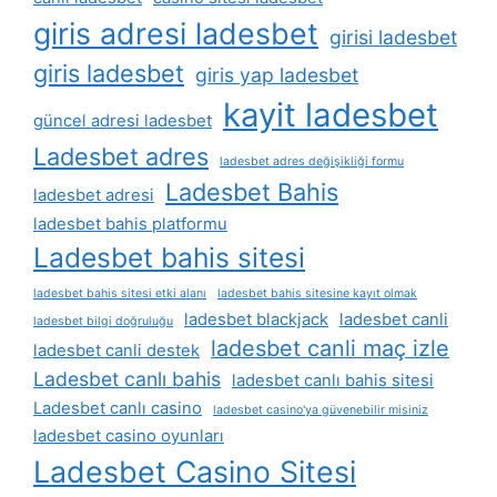
giris adresi ladesbet
girisi ladesbet
giris ladesbet
giris yap ladesbet
kayit ladesbet
güncel adresi ladesbet
Ladesbet adres
ladesbet adres değişikliği formu
Ladesbet Bahis
ladesbet adresi
ladesbet bahis platformu
Ladesbet bahis sitesi
ladesbet bahis sitesi etki alanı
ladesbet bahis sitesine kayıt olmak
ladesbet blackjack
ladesbet canli
ladesbet bilgi doğruluğu
ladesbet canli maç izle
ladesbet canli destek
Ladesbet canlı bahis
ladesbet canlı bahis sitesi
Ladesbet canlı casino
ladesbet casino'ya güvenebilir misiniz
ladesbet casino oyunları
Ladesbet Casino Sitesi