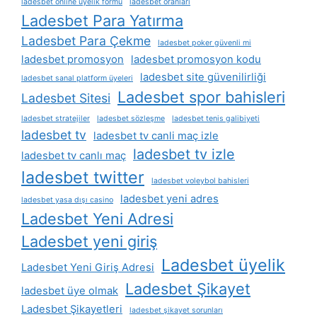
ladesbet online üyelik formu
ladesbet oranları
Ladesbet Para Yatırma
Ladesbet Para Çekme
ladesbet poker güvenli mi
ladesbet promosyon
ladesbet promosyon kodu
ladesbet site güvenilirliği
ladesbet sanal platform üyeleri
Ladesbet spor bahisleri
Ladesbet Sitesi
ladesbet stratejiler
ladesbet sözleşme
ladesbet tenis galibiyeti
ladesbet tv
ladesbet tv canli maç izle
ladesbet tv izle
ladesbet tv canlı maç
ladesbet twitter
ladesbet voleybol bahisleri
ladesbet yeni adres
ladesbet yasa dışı casino
Ladesbet Yeni Adresi
Ladesbet yeni giriş
Ladesbet üyelik
Ladesbet Yeni Giriş Adresi
Ladesbet Şikayet
ladesbet üye olmak
Ladesbet Şikayetleri
ladesbet şikayet sorunları