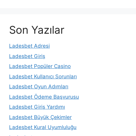
Son Yazılar
Ladesbet Adresi
Ladesbet Giriş
Ladesbet Popüler Casino
Ladesbet Kullanıcı Sorunları
Ladesbet Oyun Adımları
Ladesbet Ödeme Başvurusu
Ladesbet Giriş Yardımı
Ladesbet Büyük Çekimler
Ladesbet Kural Uyumluluğu