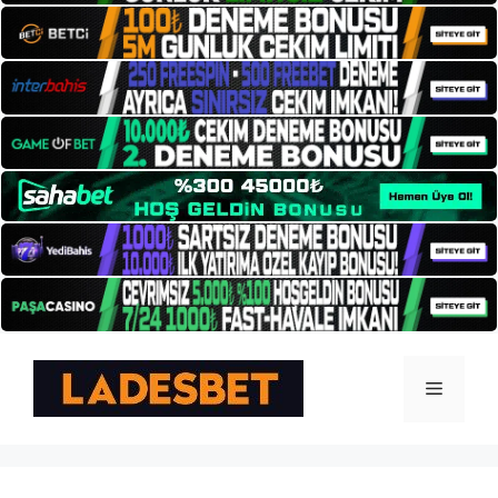
İçeriğe
atla
Menü