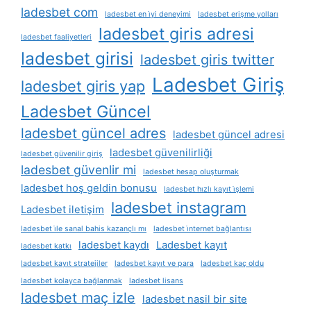
ladesbet com
ladesbet en i̇yi deneyimi
ladesbet erişme yolları
ladesbet giris adresi
ladesbet faaliyetleri
ladesbet girisi
ladesbet giris twitter
Ladesbet Giriş
ladesbet giris yap
Ladesbet Güncel
ladesbet güncel adres
ladesbet güncel adresi
ladesbet güvenilirliği
ladesbet güvenilir giriş
ladesbet güvenlir mi
ladesbet hesap oluşturmak
ladesbet hoş geldin bonusu
ladesbet hızlı kayıt i̇şlemi
ladesbet instagram
Ladesbet iletişim
ladesbet i̇le sanal bahis kazançlı mı
ladesbet i̇nternet bağlantısı
ladesbet kaydı
Ladesbet kayıt
ladesbet katkı
ladesbet kayıt stratejiler
ladesbet kayıt ve para
ladesbet kaç oldu
ladesbet kolayca bağlanmak
ladesbet lisans
ladesbet maç izle
ladesbet nasil bir site