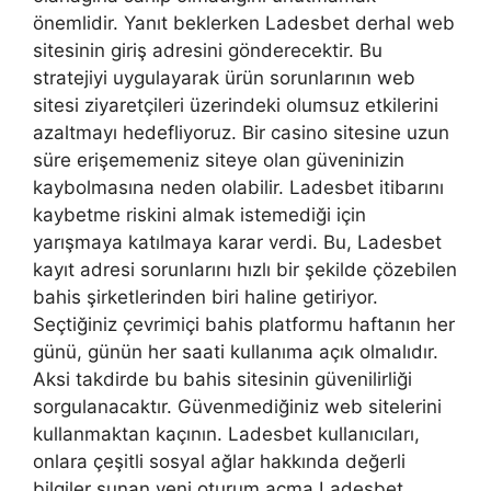
önemlidir. Yanıt beklerken Ladesbet derhal web
sitesinin giriş adresini gönderecektir. Bu
stratejiyi uygulayarak ürün sorunlarının web
sitesi ziyaretçileri üzerindeki olumsuz etkilerini
azaltmayı hedefliyoruz. Bir casino sitesine uzun
süre erişememeniz siteye olan güveninizin
kaybolmasına neden olabilir. Ladesbet itibarını
kaybetme riskini almak istemediği için
yarışmaya katılmaya karar verdi. Bu, Ladesbet
kayıt adresi sorunlarını hızlı bir şekilde çözebilen
bahis şirketlerinden biri haline getiriyor.
Seçtiğiniz çevrimiçi bahis platformu haftanın her
günü, günün her saati kullanıma açık olmalıdır.
Aksi takdirde bu bahis sitesinin güvenilirliği
sorgulanacaktır. Güvenmediğiniz web sitelerini
kullanmaktan kaçının. Ladesbet kullanıcıları,
onlara çeşitli sosyal ağlar hakkında değerli
bilgiler sunan yeni oturum açma Ladesbet