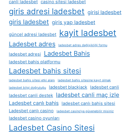
canli ladesbet
casino sitesi ladesbet
giris adresi ladesbet
girisi ladesbet
giris ladesbet
giris yap ladesbet
kayit ladesbet
güncel adresi ladesbet
Ladesbet adres
ladesbet adres değişikliği formu
Ladesbet Bahis
ladesbet adresi
ladesbet bahis platformu
Ladesbet bahis sitesi
ladesbet bahis sitesi etki alanı
ladesbet bahis sitesine kayıt olmak
ladesbet blackjack
ladesbet canli
ladesbet bilgi doğruluğu
ladesbet canli maç izle
ladesbet canli destek
Ladesbet canlı bahis
ladesbet canlı bahis sitesi
Ladesbet canlı casino
ladesbet casino'ya güvenebilir misiniz
ladesbet casino oyunları
Ladesbet Casino Sitesi