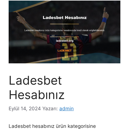
Ladesbet
Hesabınız
Eylül 14, 2024
Yazarı:
admin
Ladesbet hesabınız ürün kategorisine