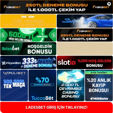
×
LADESBET GİRİŞ İÇİN TIKLAYINIZ!