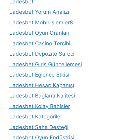
Ladesbet
Ladesbet Yorum Analizi
Ladesbet Mobil İşlemler8
Ladesbet Oyun Oranları
Ladesbet Casino Tercihi
Ladesbet Depozito Süreci
Ladesbet Giriş Güncellemesi
Ladesbet Eğlence Etkisi
Ladesbet Hesap Kapanışı
Ladesbet Bağlantı Kalitesi
Ladesbet Kolay Bahisler
Ladesbet Kategoriler
Ladesbet Saha Desteği
Ladesbet Oyun Endüstrisi