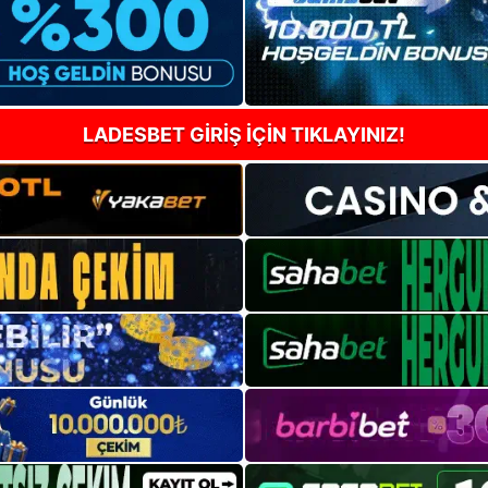
LADESBET GİRİŞ İÇİN TIKLAYINIZ!