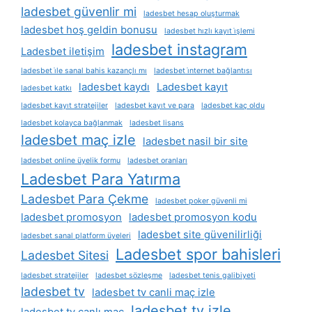
ladesbet güvenlir mi
ladesbet hesap oluşturmak
ladesbet hoş geldin bonusu
ladesbet hızlı kayıt i̇şlemi
ladesbet instagram
Ladesbet iletişim
ladesbet i̇le sanal bahis kazançlı mı
ladesbet i̇nternet bağlantısı
ladesbet kaydı
Ladesbet kayıt
ladesbet katkı
ladesbet kayıt stratejiler
ladesbet kayıt ve para
ladesbet kaç oldu
ladesbet kolayca bağlanmak
ladesbet lisans
ladesbet maç izle
ladesbet nasil bir site
ladesbet online üyelik formu
ladesbet oranları
Ladesbet Para Yatırma
Ladesbet Para Çekme
ladesbet poker güvenli mi
ladesbet promosyon
ladesbet promosyon kodu
ladesbet site güvenilirliği
ladesbet sanal platform üyeleri
Ladesbet spor bahisleri
Ladesbet Sitesi
ladesbet stratejiler
ladesbet sözleşme
ladesbet tenis galibiyeti
ladesbet tv
ladesbet tv canli maç izle
ladesbet tv izle
ladesbet tv canlı maç