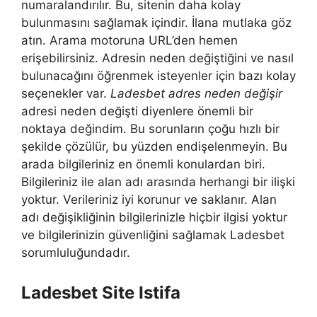
numaralandırılır. Bu, sitenin daha kolay
bulunmasını sağlamak içindir. İlana mutlaka göz
atın. Arama motoruna URL’den hemen
erişebilirsiniz. Adresin neden değiştiğini ve nasıl
bulunacağını öğrenmek isteyenler için bazı kolay
seçenekler var.
Ladesbet adres neden değişir
adresi neden değişti diyenlere önemli bir
noktaya değindim. Bu sorunların çoğu hızlı bir
şekilde çözülür, bu yüzden endişelenmeyin. Bu
arada bilgileriniz en önemli konulardan biri.
Bilgileriniz ile alan adı arasında herhangi bir ilişki
yoktur. Verileriniz iyi korunur ve saklanır. Alan
adı değişikliğinin bilgilerinizle hiçbir ilgisi yoktur
ve bilgilerinizin güvenliğini sağlamak Ladesbet
sorumluluğundadır.
Ladesbet Site Istifa