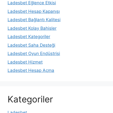
Ladesbet Eğlence Etkisi
Ladesbet Hesap Kapanışı
Ladesbet Bağlantı Kalitesi
Ladesbet Kolay Bahisler
Ladesbet Kategoriler
Ladesbet Saha Desteği
Ladesbet Oyun Endüstrisi
Ladesbet Hizmet
Ladesbet Hesap Açma
Kategoriler
Ladesbet