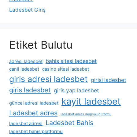
Ladesbet Giriş
Etiket Bulutu
bahis sitesi ladesbet
adresi ladesbet
canli ladesbet
casino sitesi ladesbet
giris adresi ladesbet
girisi ladesbet
giris ladesbet
giris yap ladesbet
kayit ladesbet
güncel adresi ladesbet
Ladesbet adres
ladesbet adres değişikliği formu
Ladesbet Bahis
ladesbet adresi
ladesbet bahis platformu