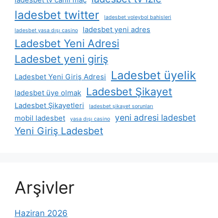
ladesbet twitter
ladesbet voleybol bahisleri
ladesbet yeni adres
ladesbet yasa dışı casino
Ladesbet Yeni Adresi
Ladesbet yeni giriş
Ladesbet üyelik
Ladesbet Yeni Giriş Adresi
Ladesbet Şikayet
ladesbet üye olmak
Ladesbet Şikayetleri
ladesbet şikayet sorunları
yeni adresi ladesbet
mobil ladesbet
yasa dışı casino
Yeni Giriş Ladesbet
Arşivler
Haziran 2026