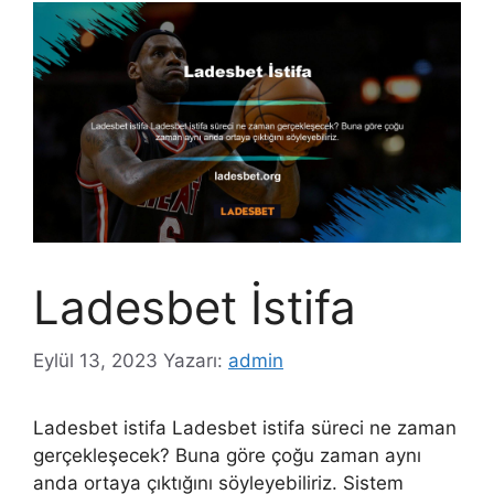
Ladesbet İstifa
Eylül 13, 2023
Yazarı:
admin
Ladesbet istifa Ladesbet istifa süreci ne zaman
gerçekleşecek? Buna göre çoğu zaman aynı
anda ortaya çıktığını söyleyebiliriz. Sistem