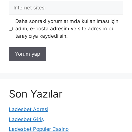
İnternet
sitesi
Daha sonraki yorumlarımda kullanılması için
adım, e-posta adresim ve site adresim bu
tarayıcıya kaydedilsin.
Son Yazılar
Ladesbet Adresi
Ladesbet Giriş
Ladesbet Popüler Casino