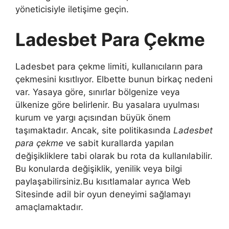
yöneticisiyle iletişime geçin.
Ladesbet Para Çekme
Ladesbet para çekme limiti, kullanıcıların para
çekmesini kısıtlıyor. Elbette bunun birkaç nedeni
var. Yasaya göre, sınırlar bölgenize veya
ülkenize göre belirlenir. Bu yasalara uyulması
kurum ve yargı açısından büyük önem
taşımaktadır. Ancak, site politikasında
Ladesbet
para çekme
ve sabit kurallarda yapılan
değişikliklere tabi olarak bu rota da kullanılabilir.
Bu konularda değişiklik, yenilik veya bilgi
paylaşabilirsiniz.Bu kısıtlamalar ayrıca Web
Sitesinde adil bir oyun deneyimi sağlamayı
amaçlamaktadır.