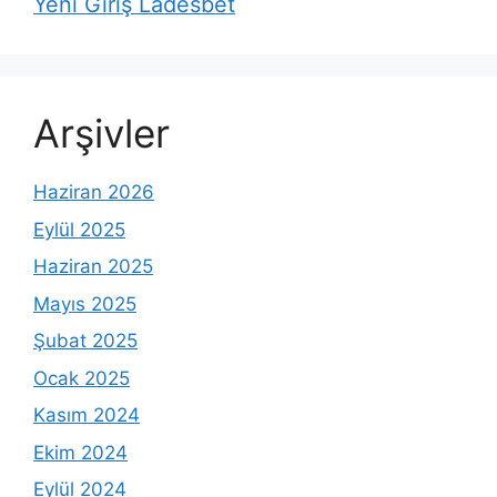
Yeni Giriş Ladesbet
Arşivler
Haziran 2026
Eylül 2025
Haziran 2025
Mayıs 2025
Şubat 2025
Ocak 2025
Kasım 2024
Ekim 2024
Eylül 2024