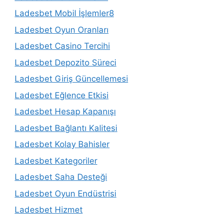
Ladesbet Mobil İşlemler8
Ladesbet Oyun Oranları
Ladesbet Casino Tercihi
Ladesbet Depozito Süreci
Ladesbet Giriş Güncellemesi
Ladesbet Eğlence Etkisi
Ladesbet Hesap Kapanışı
Ladesbet Bağlantı Kalitesi
Ladesbet Kolay Bahisler
Ladesbet Kategoriler
Ladesbet Saha Desteği
Ladesbet Oyun Endüstrisi
Ladesbet Hizmet