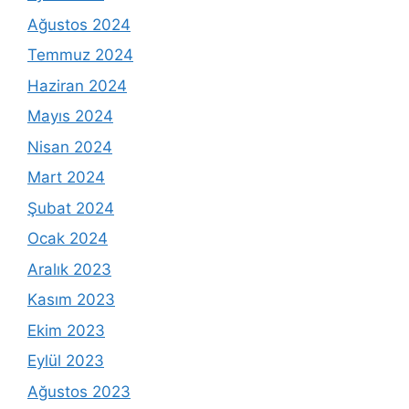
Ağustos 2024
Temmuz 2024
Haziran 2024
Mayıs 2024
Nisan 2024
Mart 2024
Şubat 2024
Ocak 2024
Aralık 2023
Kasım 2023
Ekim 2023
Eylül 2023
Ağustos 2023