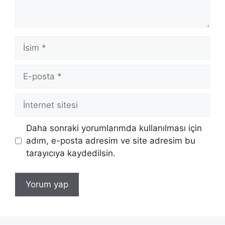
İsim
E-
posta
İnternet
sitesi
Daha sonraki yorumlarımda kullanılması için
adım, e-posta adresim ve site adresim bu
tarayıcıya kaydedilsin.