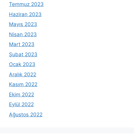
Temmuz 2023
Haziran 2023
Mayıs 2023
Nisan 2023
Mart 2023
Şubat 2023
Ocak 2023
Aralık 2022
Kasım 2022
Ekim 2022
Eylül 2022
Ağustos 2022