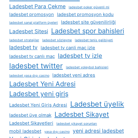
Ladesbet Para Çekme
ladesbet poker güvenli mi
ladesbet promosyon
ladesbet promosyon kodu
ladesbet site güvenilirliği
ladesbet sanal platform üyeleri
Ladesbet spor bahisleri
Ladesbet Sitesi
ladesbet stratejiler
ladesbet sözleşme
ladesbet tenis galibiyeti
ladesbet tv
ladesbet tv canli maç izle
ladesbet tv izle
ladesbet tv canlı maç
ladesbet twitter
ladesbet voleybol bahisleri
ladesbet yeni adres
ladesbet yasa dışı casino
Ladesbet Yeni Adresi
Ladesbet yeni giriş
Ladesbet üyelik
Ladesbet Yeni Giriş Adresi
Ladesbet Şikayet
ladesbet üye olmak
Ladesbet Şikayetleri
ladesbet şikayet sorunları
yeni adresi ladesbet
mobil ladesbet
yasa dışı casino