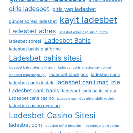
giris ladesbet
giris yap ladesbet
kayit ladesbet
güncel adresi ladesbet
Ladesbet adres
ladesbet adres değişikliği formu
Ladesbet Bahis
ladesbet adresi
ladesbet bahis platformu
Ladesbet bahis sitesi
ladesbet bahis sitesi etki alanı
ladesbet bahis sitesine kayıt olmak
ladesbet blackjack
ladesbet canli
ladesbet bilgi doğruluğu
ladesbet canli maç izle
ladesbet canli destek
Ladesbet canlı bahis
ladesbet canlı bahis sitesi
Ladesbet canlı casino
ladesbet casino'ya güvenebilir misiniz
ladesbet casino oyunları
Ladesbet Casino Sitesi
ladesbet com
ladesbet en i̇yi deneyimi
ladesbet erişme yolları