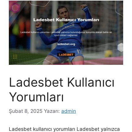
Ladesbet Kullanıcı
Yorumları
Şubat 8, 2025
Yazarı:
admin
Ladesbet kullanıcı yorumları Ladesbet yalnızca