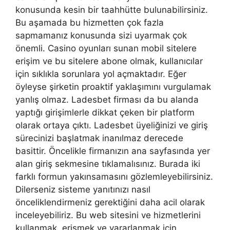
konusunda kesin bir taahhütte bulunabilirsiniz.
Bu aşamada bu hizmetten çok fazla
sapmamanız konusunda sizi uyarmak çok
önemli. Casino oyunları sunan mobil sitelere
erişim ve bu sitelere abone olmak, kullanıcılar
için sıklıkla sorunlara yol açmaktadır. Eğer
öyleyse şirketin proaktif yaklaşımını vurgulamak
yanlış olmaz. Ladesbet firması da bu alanda
yaptığı girişimlerle dikkat çeken bir platform
olarak ortaya çıktı. Ladesbet üyeliğinizi ve giriş
sürecinizi başlatmak inanılmaz derecede
basittir. Öncelikle firmanızın ana sayfasında yer
alan giriş sekmesine tıklamalısınız. Burada iki
farklı formun yakınsamasını gözlemleyebilirsiniz.
Dilerseniz sisteme yanıtınızı nasıl
önceliklendirmeniz gerektiğini daha acil olarak
inceleyebiliriz. Bu web sitesini ve hizmetlerini
kullanmak, erişmek ve yararlanmak için