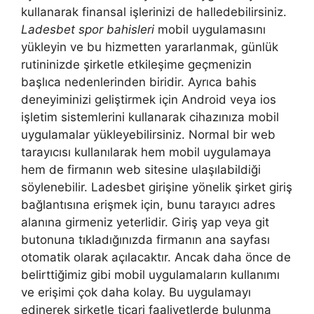
kullanarak finansal işlerinizi de halledebilirsiniz.
Ladesbet spor bahisleri
mobil uygulamasını
yükleyin ve bu hizmetten yararlanmak, günlük
rutininizde şirketle etkileşime geçmenizin
başlıca nedenlerinden biridir. Ayrıca bahis
deneyiminizi geliştirmek için Android veya ios
işletim sistemlerini kullanarak cihazınıza mobil
uygulamalar yükleyebilirsiniz. Normal bir web
tarayıcısı kullanılarak hem mobil uygulamaya
hem de firmanın web sitesine ulaşılabildiği
söylenebilir. Ladesbet girişine yönelik şirket giriş
bağlantısına erişmek için, bunu tarayıcı adres
alanına girmeniz yeterlidir. Giriş yap veya git
butonuna tıkladığınızda firmanın ana sayfası
otomatik olarak açılacaktır. Ancak daha önce de
belirttiğimiz gibi mobil uygulamaların kullanımı
ve erişimi çok daha kolay. Bu uygulamayı
edinerek şirketle ticari faaliyetlerde bulunma