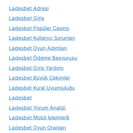
Ladesbet Adresi
Ladesbet Giriş
Ladesbet Popüler Casino
Ladesbet Kullanıcı Sorunları
Ladesbet Oyun Adımları
Ladesbet Ödeme Başvurusu
Ladesbet Giriş Yardımı
Ladesbet Büyük Çekimler
Ladesbet Kural Uyumluluğu
Ladesbet
Ladesbet Yorum Analizi
Ladesbet Mobil İşlemler8
Ladesbet Oyun Oranları