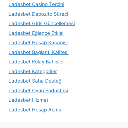
Ladesbet Casino Tercihi
Ladesbet Depozito Süreci
Ladesbet Giriş Güncellemesi
Ladesbet Eğlence Etkisi
Ladesbet Hesap Kapanışı
Ladesbet Bağlantı Kalitesi
Ladesbet Kolay Bahisler
Ladesbet Kategoriler
Ladesbet Saha Desteği
Ladesbet Oyun Endüstrisi
Ladesbet Hizmet
Ladesbet Hesap Açma