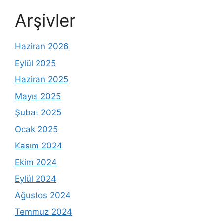
Arşivler
Haziran 2026
Eylül 2025
Haziran 2025
Mayıs 2025
Şubat 2025
Ocak 2025
Kasım 2024
Ekim 2024
Eylül 2024
Ağustos 2024
Temmuz 2024