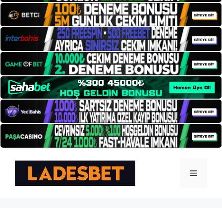
İçeriğe
atla
Menü