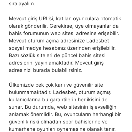
sıralayalım.
Mevcut giriş URL’si, katılan oyunculara otomatik
olarak gönderilir. Gerekirse, üye olmayanlar da
bahis forumunun web sitesi adresine erişebilir.
Mevcut oturum açma adresinize Ladesbet
sosyal medya hesabınız üzerinden erişilebilir.
Bazı sözlük siteleri de güncel bahis sitesi
adreslerini yayınlamaktadır. Mevcut giriş
adresinizi burada bulabilirsiniz.
Ülkemizde pek çok karlı ve güvenilir site
bulunmamaktadır. Ladesbet, oturum açmış
kullanıcılarına bu garantilerin her ikisini de
sunar. Bu durumda, web sitesinin işlevselliğini
anlamak önemlidir. Bu, oyuncuların herhangi bir
güvenlik riski olmadan spor bahislerine ve
kumarhane oyunları oynamasına olanak tanır.