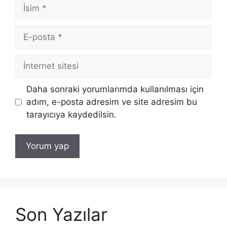
İsim
E-
posta
İnternet
sitesi
Daha sonraki yorumlarımda kullanılması için
adım, e-posta adresim ve site adresim bu
tarayıcıya kaydedilsin.
Son Yazılar