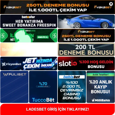
×
LADESBET GİRİŞ İÇİN TIKLAYINIZ!