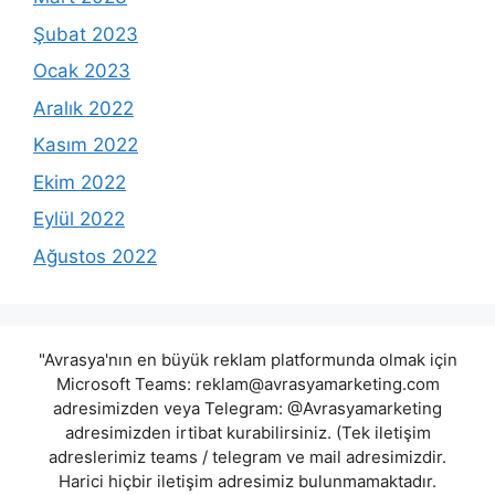
Şubat 2023
Ocak 2023
Aralık 2022
Kasım 2022
Ekim 2022
Eylül 2022
Ağustos 2022
"Avrasya'nın en büyük reklam platformunda olmak için
Microsoft Teams:
reklam@avrasyamarketing.com
adresimizden veya Telegram: @Avrasyamarketing
adresimizden irtibat kurabilirsiniz. (Tek iletişim
adreslerimiz teams / telegram ve mail adresimizdir.
Harici hiçbir iletişim adresimiz bulunmamaktadır.