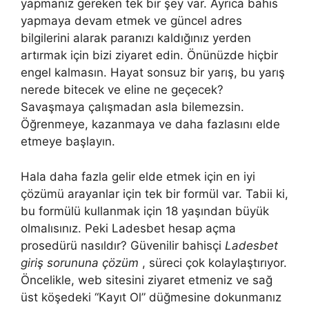
yapmanız gereken tek bir şey var. Ayrıca bahis
yapmaya devam etmek ve güncel adres
bilgilerini alarak paranızı kaldığınız yerden
artırmak için bizi ziyaret edin. Önünüzde hiçbir
engel kalmasın. Hayat sonsuz bir yarış, bu yarış
nerede bitecek ve eline ne geçecek?
Savaşmaya çalışmadan asla bilemezsin.
Öğrenmeye, kazanmaya ve daha fazlasını elde
etmeye başlayın.
Hala daha fazla gelir elde etmek için en iyi
çözümü arayanlar için tek bir formül var. Tabii ki,
bu formülü kullanmak için 18 yaşından büyük
olmalısınız. Peki Ladesbet hesap açma
prosedürü nasıldır? Güvenilir bahisçi
Ladesbet
giriş sorununa çözüm
, süreci çok kolaylaştırıyor.
Öncelikle, web sitesini ziyaret etmeniz ve sağ
üst köşedeki “Kayıt Ol” düğmesine dokunmanız