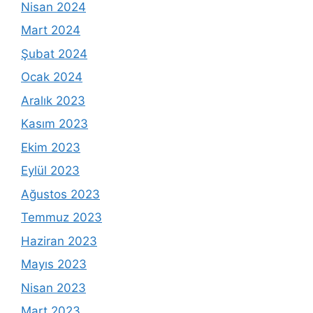
Nisan 2024
Mart 2024
Şubat 2024
Ocak 2024
Aralık 2023
Kasım 2023
Ekim 2023
Eylül 2023
Ağustos 2023
Temmuz 2023
Haziran 2023
Mayıs 2023
Nisan 2023
Mart 2023