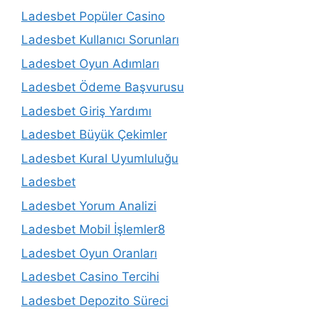
Ladesbet Popüler Casino
Ladesbet Kullanıcı Sorunları
Ladesbet Oyun Adımları
Ladesbet Ödeme Başvurusu
Ladesbet Giriş Yardımı
Ladesbet Büyük Çekimler
Ladesbet Kural Uyumluluğu
Ladesbet
Ladesbet Yorum Analizi
Ladesbet Mobil İşlemler8
Ladesbet Oyun Oranları
Ladesbet Casino Tercihi
Ladesbet Depozito Süreci