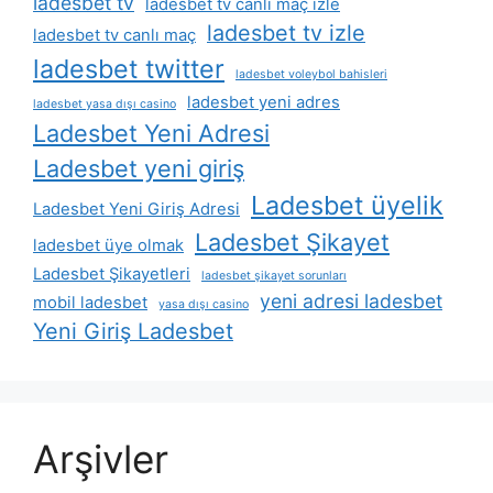
ladesbet tv
ladesbet tv canli maç izle
ladesbet tv izle
ladesbet tv canlı maç
ladesbet twitter
ladesbet voleybol bahisleri
ladesbet yeni adres
ladesbet yasa dışı casino
Ladesbet Yeni Adresi
Ladesbet yeni giriş
Ladesbet üyelik
Ladesbet Yeni Giriş Adresi
Ladesbet Şikayet
ladesbet üye olmak
Ladesbet Şikayetleri
ladesbet şikayet sorunları
yeni adresi ladesbet
mobil ladesbet
yasa dışı casino
Yeni Giriş Ladesbet
Arşivler