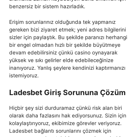
benzersiz bir sistem hazırladık.
Erişim sorunlarınız olduğunda tek yapmanız
gereken bizi ziyaret etmek; yeni adres bilgilerini
sizler için paylaştık. Bu şekilde paranızı herhangi
bir engel olmadan hızlı bir şekilde büyütmeye
devam edebilirsiniz çünkü casino oynayarak
yüksek ve sıkı gelirler elde edebileceğinize
inanıyoruz. Yanlış şeylere kendinizi kaptırmanızı
istemiyoruz.
Ladesbet Giriş Sorununa Çözüm
Hiçbir şey sizi durduramaz çünkü risk alan biri
olarak daha fazlasını hak ediyorsunuz. Sizin için
kolaylaştırıyoruz, ekibimize görevler veriyoruz.
Ladesbet bağlantı sorunlarını çözmek için