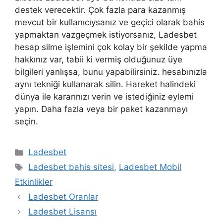
destek verecektir. Çok fazla para kazanmış
mevcut bir kullanıcıysanız ve geçici olarak bahis
yapmaktan vazgeçmek istiyorsanız, Ladesbet
hesap silme işlemini çok kolay bir şekilde yapma
hakkınız var, tabii ki vermiş olduğunuz üye
bilgileri yanlışsa, bunu yapabilirsiniz. hesabınızla
aynı tekniği kullanarak silin. Hareket halindeki
dünya ile kararınızı verin ve istediğiniz eylemi
yapın. Daha fazla veya bir paket kazanmayı
seçin.
Kategoriler
Ladesbet
Etiketler
Ladesbet bahis sitesi
,
Ladesbet Mobil
Etkinlikler
Yazı
Ladesbet Oranlar
dolaşımı
Ladesbet Lisansı