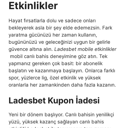
Etkinlikler
Hayat fırsatlarla dolu ve sadece onları
bekleyerek asla bir şey elde edemezsin. Fark
yaratma gücünüzü her zaman kullanın,
bugününüzü ve geleceğinizi uygun bir gelirle
güvence altına alın.
Ladesbet mobile etkinlikler
mobil canlı bahis deneyimine göz atın. Tek
yapmanız gereken çok basit: bir abonelik
başlatın ve kazanmaya başlayın. Onlarca farklı
spor, yüzlerce lig, özel etkinlik ve yüksek
oranlarla her zamankinden daha fazla kazanın.
Ladesbet Kupon İadesi
Yeni bir dönem başlıyor. Canlı bahisin yenilikçi
yüzü, yüksek kazanç sağlayan canlı bahis