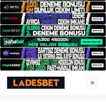
İçeriğe
atla
Menü