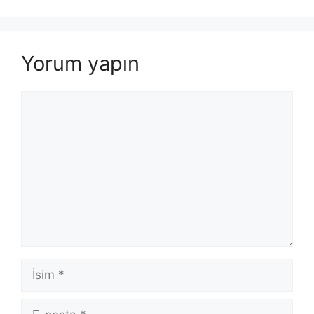
Yorum yapın
Yorum
İsim
E-