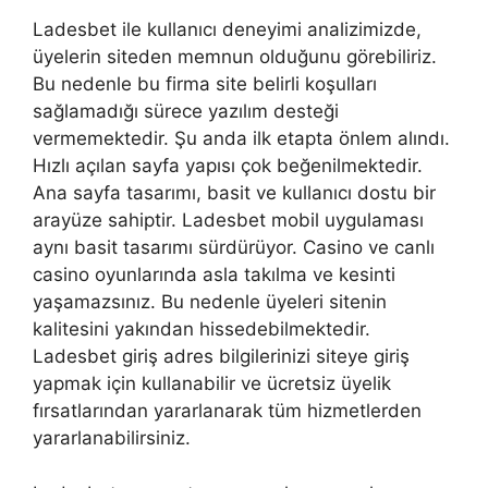
Ladesbet ile kullanıcı deneyimi analizimizde,
üyelerin siteden memnun olduğunu görebiliriz.
Bu nedenle bu firma site belirli koşulları
sağlamadığı sürece yazılım desteği
vermemektedir. Şu anda ilk etapta önlem alındı.
Hızlı açılan sayfa yapısı çok beğenilmektedir.
Ana sayfa tasarımı, basit ve kullanıcı dostu bir
arayüze sahiptir. Ladesbet mobil uygulaması
aynı basit tasarımı sürdürüyor. Casino ve canlı
casino oyunlarında asla takılma ve kesinti
yaşamazsınız. Bu nedenle üyeleri sitenin
kalitesini yakından hissedebilmektedir.
Ladesbet giriş adres bilgilerinizi siteye giriş
yapmak için kullanabilir ve ücretsiz üyelik
fırsatlarından yararlanarak tüm hizmetlerden
yararlanabilirsiniz.