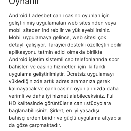
Oynanır
Android Ladesbet canlı casino oyunları için
geliştirilmiş uygulamaları web sitesinden veya
mobil siteden indirebilir ve yükleyebilirsiniz.
Mobil uygulamaya gelince, web sitesi çok
detaylı çalışıyor. Tarayıcı destekli özelleştirilebilir
aplikasyonu tatmin edici olmakla birlikte
Android işletim sistemli cep telefonlarında spor
bahisleri ve casino hizmetleri için iki farklı
uygulama geliştirilmiştir. Ücretsiz uygulamayı
yüklediğinizde artık adres aramanıza gerek
kalmayacak ve canlı casino oyunlarınızda daha
verimli ve daha iyi hizmet alabileceksiniz. Full
HD kalitesinde görüntülerle canlı stüdyolara
bağlanabilirsiniz. Şirket, en iyi yasadışı
bahisçilerden biridir ve güçlü uygulama altyapısı
da göze çarpmaktadır.