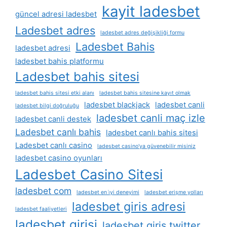
kayit ladesbet
güncel adresi ladesbet
Ladesbet adres
ladesbet adres değişikliği formu
Ladesbet Bahis
ladesbet adresi
ladesbet bahis platformu
Ladesbet bahis sitesi
ladesbet bahis sitesi etki alanı
ladesbet bahis sitesine kayıt olmak
ladesbet blackjack
ladesbet canli
ladesbet bilgi doğruluğu
ladesbet canli maç izle
ladesbet canli destek
Ladesbet canlı bahis
ladesbet canlı bahis sitesi
Ladesbet canlı casino
ladesbet casino'ya güvenebilir misiniz
ladesbet casino oyunları
Ladesbet Casino Sitesi
ladesbet com
ladesbet en i̇yi deneyimi
ladesbet erişme yolları
ladesbet giris adresi
ladesbet faaliyetleri
ladesbet girisi
ladesbet giris twitter