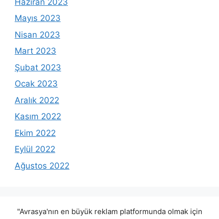
Haziran 2023
Mayıs 2023
Nisan 2023
Mart 2023
Şubat 2023
Ocak 2023
Aralık 2022
Kasım 2022
Ekim 2022
Eylül 2022
Ağustos 2022
"Avrasya'nın en büyük reklam platformunda olmak için