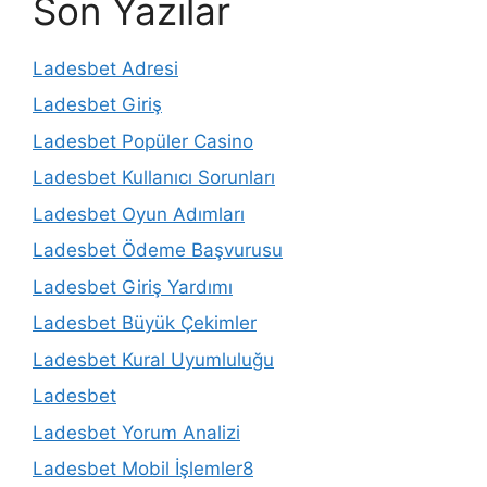
Son Yazılar
Ladesbet Adresi
Ladesbet Giriş
Ladesbet Popüler Casino
Ladesbet Kullanıcı Sorunları
Ladesbet Oyun Adımları
Ladesbet Ödeme Başvurusu
Ladesbet Giriş Yardımı
Ladesbet Büyük Çekimler
Ladesbet Kural Uyumluluğu
Ladesbet
Ladesbet Yorum Analizi
Ladesbet Mobil İşlemler8