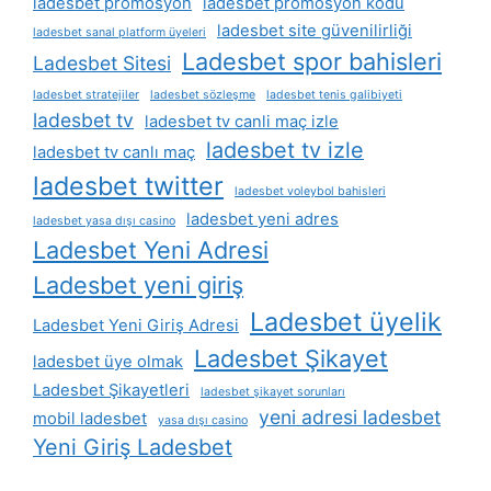
ladesbet promosyon
ladesbet promosyon kodu
ladesbet site güvenilirliği
ladesbet sanal platform üyeleri
Ladesbet spor bahisleri
Ladesbet Sitesi
ladesbet stratejiler
ladesbet sözleşme
ladesbet tenis galibiyeti
ladesbet tv
ladesbet tv canli maç izle
ladesbet tv izle
ladesbet tv canlı maç
ladesbet twitter
ladesbet voleybol bahisleri
ladesbet yeni adres
ladesbet yasa dışı casino
Ladesbet Yeni Adresi
Ladesbet yeni giriş
Ladesbet üyelik
Ladesbet Yeni Giriş Adresi
Ladesbet Şikayet
ladesbet üye olmak
Ladesbet Şikayetleri
ladesbet şikayet sorunları
yeni adresi ladesbet
mobil ladesbet
yasa dışı casino
Yeni Giriş Ladesbet