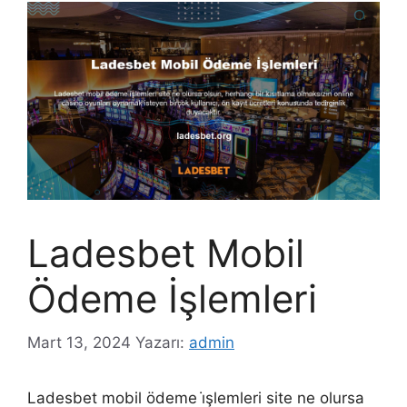
Ladesbet Mobil
Ödeme İşlemleri
Mart 13, 2024
Yazarı:
admin
Ladesbet mobil ödeme i̇şlemleri site ne olursa