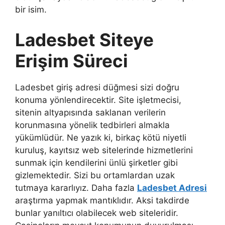
bir isim.
Ladesbet Siteye
Erişim Süreci
Ladesbet giriş adresi düğmesi sizi doğru
konuma yönlendirecektir. Site işletmecisi,
sitenin altyapısında saklanan verilerin
korunmasına yönelik tedbirleri almakla
yükümlüdür. Ne yazık ki, birkaç kötü niyetli
kuruluş, kayıtsız web sitelerinde hizmetlerini
sunmak için kendilerini ünlü şirketler gibi
gizlemektedir. Sizi bu ortamlardan uzak
tutmaya kararlıyız. Daha fazla
Ladesbet Adresi
araştırma yapmak mantıklıdır. Aksi takdirde
bunlar yanıltıcı olabilecek web siteleridir.