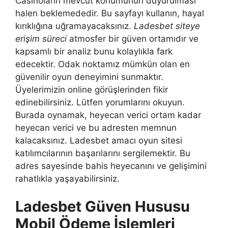
Casinoların mevcut konumunun duyurulması
halen beklemededir. Bu sayfayı kullanın, hayal
kırıklığına uğramayacaksınız.
Ladesbet siteye
erişim süreci
atmosfer bir güven ortamıdır ve
kapsamlı bir analiz bunu kolaylıkla fark
edecektir. Odak noktamız mümkün olan en
güvenilir oyun deneyimini sunmaktır.
Üyelerimizin online görüşlerinden fikir
edinebilirsiniz. Lütfen yorumlarını okuyun.
Burada oynamak, heyecan verici ortam kadar
heyecan verici ve bu adresten memnun
kalacaksınız. Ladesbet amacı oyun sitesi
katılımcılarının başarılarını sergilemektir. Bu
adres sayesinde bahis heyecanını ve gelişimini
rahatlıkla yaşayabilirsiniz.
Ladesbet Güven Hususu
Mobil Ödeme İşlemleri