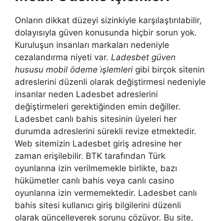
Onların dikkat düzeyi sizinkiyle karşılaştırılabilir,
dolayısıyla güven konusunda hiçbir sorun yok.
Kuruluşun insanları markaları nedeniyle
cezalandırma niyeti var.
Ladesbet güven
hususu mobil ödeme i̇şlemleri
gibi birçok sitenin
adreslerini düzenli olarak değiştirmesi nedeniyle
insanlar neden Ladesbet adreslerini
değiştirmeleri gerektiğinden emin değiller.
Ladesbet canlı bahis sitesinin üyeleri her
durumda adreslerini sürekli revize etmektedir.
Web sitemizin Ladesbet giriş adresine her
zaman erişilebilir. BTK tarafından Türk
oyunlarına izin verilmemekle birlikte, bazı
hükümetler canlı bahis veya canlı casino
oyunlarına izin vermemektedir. Ladesbet canlı
bahis sitesi kullanıcı giriş bilgilerini düzenli
olarak güncelleyerek sorunu çözüyor. Bu site,