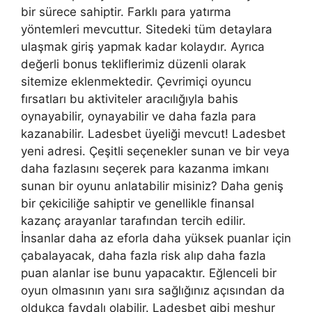
bir sürece sahiptir. Farklı para yatırma
yöntemleri mevcuttur. Sitedeki tüm detaylara
ulaşmak giriş yapmak kadar kolaydır. Ayrıca
değerli bonus tekliflerimiz düzenli olarak
sitemize eklenmektedir. Çevrimiçi oyuncu
fırsatları bu aktiviteler aracılığıyla bahis
oynayabilir, oynayabilir ve daha fazla para
kazanabilir. Ladesbet üyeliği mevcut! Ladesbet
yeni adresi. Çeşitli seçenekler sunan ve bir veya
daha fazlasını seçerek para kazanma imkanı
sunan bir oyunu anlatabilir misiniz? Daha geniş
bir çekiciliğe sahiptir ve genellikle finansal
kazanç arayanlar tarafından tercih edilir.
İnsanlar daha az eforla daha yüksek puanlar için
çabalayacak, daha fazla risk alıp daha fazla
puan alanlar ise bunu yapacaktır. Eğlenceli bir
oyun olmasının yanı sıra sağlığınız açısından da
oldukça faydalı olabilir. Ladesbet gibi meşhur