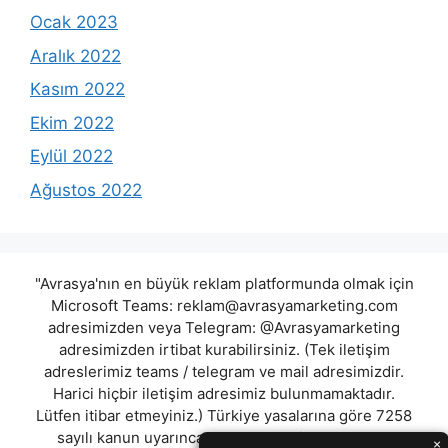
Ocak 2023
Aralık 2022
Kasım 2022
Ekim 2022
Eylül 2022
Ağustos 2022
"Avrasya'nın en büyük reklam platformunda olmak için
Microsoft Teams:
reklam@avrasyamarketing.com
adresimizden veya Telegram: @Avrasyamarketing
adresimizden irtibat kurabilirsiniz. (Tek iletişim
adreslerimiz teams / telegram ve mail adresimizdir.
Harici hiçbir iletişim adresimiz bulunmamaktadır.
Lütfen itibar etmeyiniz.) Türkiye yasalarına göre 7258
sayılı kanun uyarınca yasa dışı bahis oynamanın