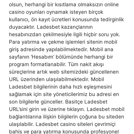
olsun, herhangi bir kısıtlama olmaksızın online
casino oyunları oynamak isteyen birçok
kullanıcı, ön kayıt ücretleri konusunda tedirginlik
duyacaktır. Ladesbet kazançlarının
hesabınızdan çekilmesiyle ilgili hiçbir soru yok.
Para yatırma ve çekme işlemleri sitenin mobil
giriş adresinde yapılabilmektedir. Mobil ana
sayfanın ‘Hesabım’ bölümünde herhangi bir
program formatlanabilir. Tüm nakit akışı
süreçlerine artık web sitemizdeki güncellenen
URL üzerinden ulaşılabilmektedir. Mobil
Ladesbet bilgilerinin daha hızlı eşleşmesini
sağlamak için site yöneticilerimiz bu adresi en
son bilgilerle günceller. Basitçe Ladesbet
URL’sini girin ve üzerine tıklayın. Ladesbet mobil
bağlantılarına ilişkin bilgilerin çoğuna bu siteden
ulaşılabilir. Ladesbet casino siteleri çevrimiçi
bahis ve para yatırma konusunda profesyonel