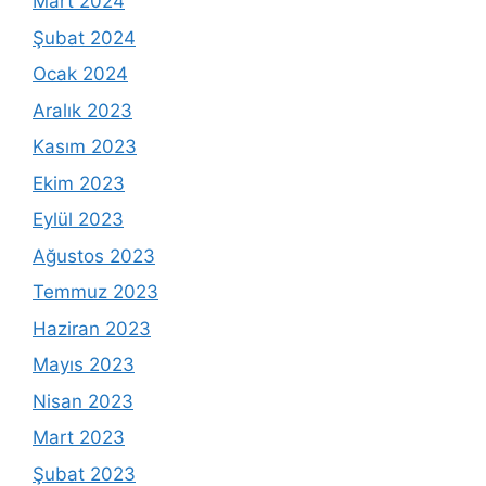
Mart 2024
Şubat 2024
Ocak 2024
Aralık 2023
Kasım 2023
Ekim 2023
Eylül 2023
Ağustos 2023
Temmuz 2023
Haziran 2023
Mayıs 2023
Nisan 2023
Mart 2023
Şubat 2023