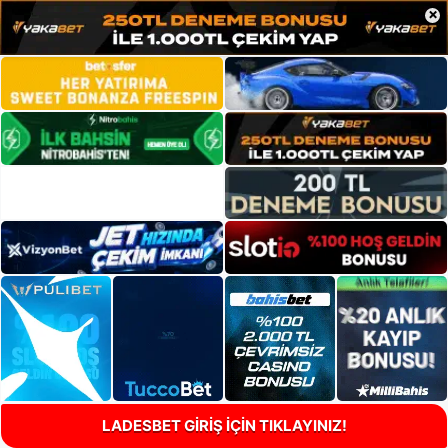
×
LADESBET GİRİŞ İÇİN TIKLAYINIZ!