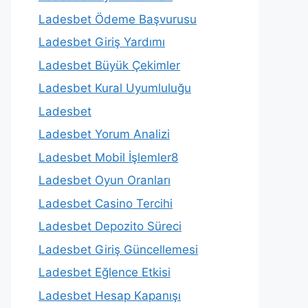
Ladesbet Ödeme Başvurusu
Ladesbet Giriş Yardımı
Ladesbet Büyük Çekimler
Ladesbet Kural Uyumluluğu
Ladesbet
Ladesbet Yorum Analizi
Ladesbet Mobil İşlemler8
Ladesbet Oyun Oranları
Ladesbet Casino Tercihi
Ladesbet Depozito Süreci
Ladesbet Giriş Güncellemesi
Ladesbet Eğlence Etkisi
Ladesbet Hesap Kapanışı