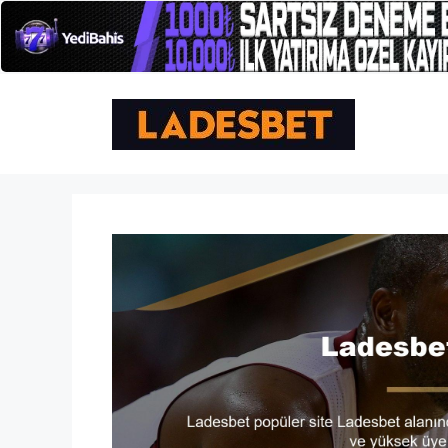
İçeriğe
atla