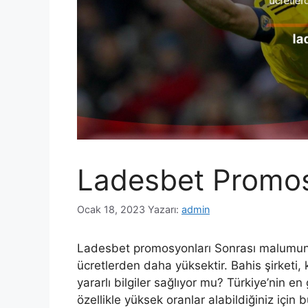
Ladesbet Promos
Ocak 18, 2023
Yazarı:
admin
Ladesbet promosyonları Sonrası malumunu
ücretlerden daha yüksektir. Bahis şirketi,
yararlı bilgiler sağlıyor mu? Türkiye’nin en 
özellikle yüksek oranlar alabildiğiniz için