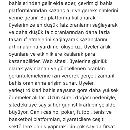
bahislerinden gelir elde eder, çevrimiçi bahis
platformlarından kazanç alır ve gereksinimlerini
yerine getirir. Bu platformu kullanarak,
üyelerimize en düşük faiz oranlarını sağlayarak
ve daha düşük faiz oranlarından daha fazla
tasarruf etmelerini sağlayarak kazançlarını
artırmalarına yardımcı oluyoruz. Üyeler artık
oyunlara ve etkinliklere katılarak para
kazanabilirler. Web sitesi, üyelerine günlük
olarak yayınlanan ve güncellenen oranları
görüntülemelerine izin vererek gerçek zamanlı
bahis oranlarına erişim sunar. Üyeler,
yerleştirdikleri bahis sayısına göre daha yüksek
ödemeler alırlar. Uzun süreli doğası nedeniyle,
sitedeki üye sayısı her gün istikrarlı bir şekilde
büyüyor. Canlı casino, poker, futbol, ​​tenis ve
basketbol platformları, ziyaretçilere çeşitli
sektörlere bahis yapmak için çok sayıda fırsat