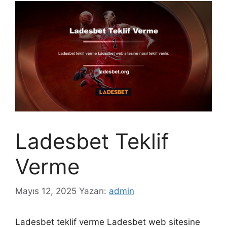
Ladesbet Teklif
Verme
Mayıs 12, 2025
Yazarı:
admin
Ladesbet teklif verme Ladesbet web sitesine