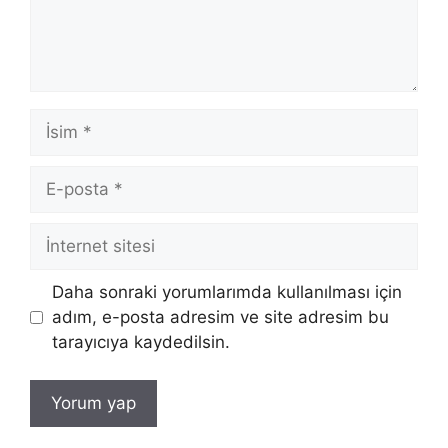
İsim
E-
posta
İnternet
sitesi
Daha sonraki yorumlarımda kullanılması için
adım, e-posta adresim ve site adresim bu
tarayıcıya kaydedilsin.