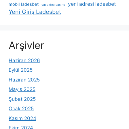
yeni adresi ladesbet
mobil ladesbet
yasa dışı casino
Yeni Giriş Ladesbet
Arşivler
Haziran 2026
Eylül 2025
Haziran 2025
Mayıs 2025
Şubat 2025
Ocak 2025
Kasım 2024
Ekim 2024