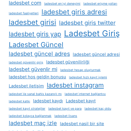
ladesbet com
ladesbet en i̇yi deneyimi
ladesbet erişme yolları
ladesbet giris adresi
ladesbet faaliyetleri
ladesbet girisi
ladesbet giris twitter
Ladesbet Giriş
ladesbet giris yap
Ladesbet Güncel
ladesbet güncel adres
ladesbet güncel adresi
ladesbet güvenilirliği
ladesbet güvenilir giriş
ladesbet güvenlir mi
ladesbet hesap oluşturmak
ladesbet hoş geldin bonusu
ladesbet hızlı kayıt i̇şlemi
ladesbet instagram
Ladesbet iletişim
ladesbet i̇le sanal bahis kazançlı mı
ladesbet i̇nternet bağlantısı
ladesbet kaydı
Ladesbet kayıt
ladesbet katkı
ladesbet kayıt stratejiler
ladesbet kayıt ve para
ladesbet kaç oldu
ladesbet kolayca bağlanmak
ladesbet lisans
ladesbet maç izle
ladesbet nasil bir site