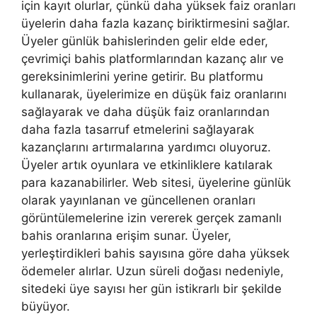
için kayıt olurlar, çünkü daha yüksek faiz oranları
üyelerin daha fazla kazanç biriktirmesini sağlar.
Üyeler günlük bahislerinden gelir elde eder,
çevrimiçi bahis platformlarından kazanç alır ve
gereksinimlerini yerine getirir. Bu platformu
kullanarak, üyelerimize en düşük faiz oranlarını
sağlayarak ve daha düşük faiz oranlarından
daha fazla tasarruf etmelerini sağlayarak
kazançlarını artırmalarına yardımcı oluyoruz.
Üyeler artık oyunlara ve etkinliklere katılarak
para kazanabilirler. Web sitesi, üyelerine günlük
olarak yayınlanan ve güncellenen oranları
görüntülemelerine izin vererek gerçek zamanlı
bahis oranlarına erişim sunar. Üyeler,
yerleştirdikleri bahis sayısına göre daha yüksek
ödemeler alırlar. Uzun süreli doğası nedeniyle,
sitedeki üye sayısı her gün istikrarlı bir şekilde
büyüyor.