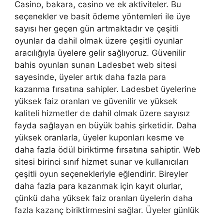
Casino, bakara, casino ve ek aktiviteler. Bu
seçenekler ve basit ödeme yöntemleri ile üye
sayısı her geçen gün artmaktadır ve çeşitli
oyunlar da dahil olmak üzere çeşitli oyunlar
aracılığıyla üyelere gelir sağlıyoruz. Güvenilir
bahis oyunları sunan Ladesbet web sitesi
sayesinde, üyeler artık daha fazla para
kazanma fırsatına sahipler. Ladesbet üyelerine
yüksek faiz oranları ve güvenilir ve yüksek
kaliteli hizmetler de dahil olmak üzere sayısız
fayda sağlayan en büyük bahis şirketidir. Daha
yüksek oranlarla, üyeler kuponları kesme ve
daha fazla ödül biriktirme fırsatına sahiptir. Web
sitesi birinci sınıf hizmet sunar ve kullanıcıları
çeşitli oyun seçenekleriyle eğlendirir. Bireyler
daha fazla para kazanmak için kayıt olurlar,
çünkü daha yüksek faiz oranları üyelerin daha
fazla kazanç biriktirmesini sağlar. Üyeler günlük