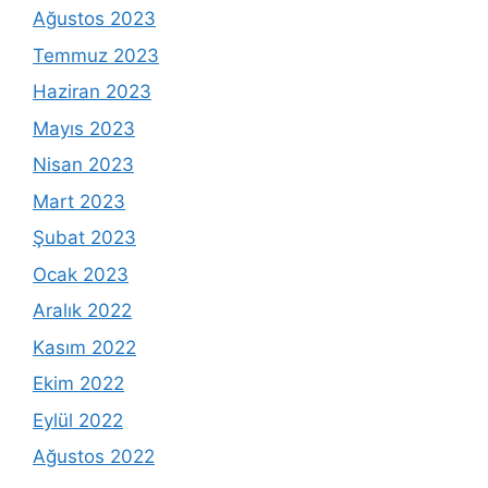
Ağustos 2023
Temmuz 2023
Haziran 2023
Mayıs 2023
Nisan 2023
Mart 2023
Şubat 2023
Ocak 2023
Aralık 2022
Kasım 2022
Ekim 2022
Eylül 2022
Ağustos 2022