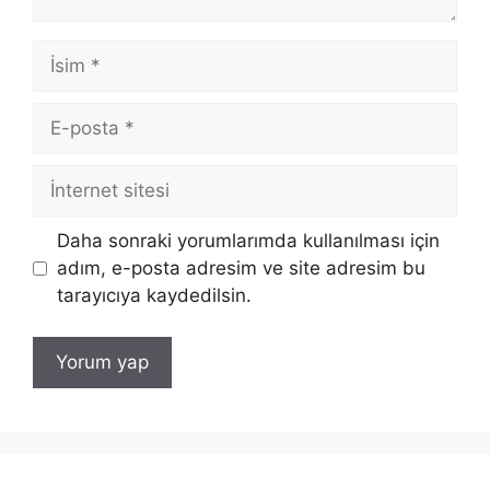
İsim
E-
posta
İnternet
sitesi
Daha sonraki yorumlarımda kullanılması için
adım, e-posta adresim ve site adresim bu
tarayıcıya kaydedilsin.