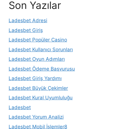
Son Yazılar
Ladesbet Adresi
Ladesbet Giriş
Ladesbet Popüler Casino
Ladesbet Kullanıcı Sorunları
Ladesbet Oyun Adımları
Ladesbet Ödeme Başvurusu
Ladesbet Giriş Yardımı
Ladesbet Büyük Çekimler
Ladesbet Kural Uyumluluğu
Ladesbet
Ladesbet Yorum Analizi
Ladesbet Mobil İşlemler8