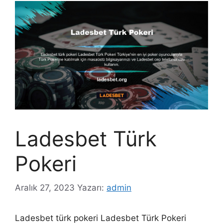
Ladesbet Türk
Pokeri
Aralık 27, 2023
Yazarı:
admin
Ladesbet türk pokeri Ladesbet Türk Pokeri