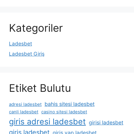
Kategoriler
Ladesbet
Ladesbet Giriş
Etiket Bulutu
bahis sitesi ladesbet
adresi ladesbet
canli ladesbet
casino sitesi ladesbet
giris adresi ladesbet
girisi ladesbet
giris ladesbet
giris yap ladesbet