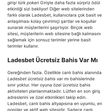
girişi türk pokeri
Girişte daha fazla sürpriz ödül
etkinliği sizi bekliyor! Diğer web sitelerinden
farklı olarak Ladesbet, kullanıcılara çok basit ve
anlaşılması kolay çevrimiçi şartlar ve koşullar
sunarak müşterilerini şaşırtıyor. Birçok web
sitesi, müşterilerin web sitesine bağlı kalmasını
sağlamak için sonsuz terimler yerine basit
terimler kullanır.
Ladesbet Ücretsiz Bahis Var Mı
Gereğinden fazla. Özellikle canlı bahis alanında
Ladesbet ücretsiz bahis var mı
bahislerinde
sınır yoktur. Her oyuna özel ücretsiz bahis
aktiviteleri planlanmaktadır. Lütfen en son giriş
adreslerini ve özel etkinlikleri takip edin.
Ladesbet, canlı bahis altyapısına en uyumlu, en
popüler ve aktif web sitesidir. Sadece canlı