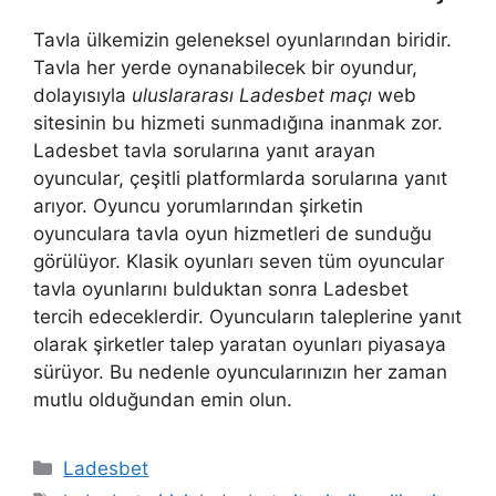
Tavla ülkemizin geleneksel oyunlarından biridir.
Tavla her yerde oynanabilecek bir oyundur,
dolayısıyla
uluslararası Ladesbet maçı
web
sitesinin bu hizmeti sunmadığına inanmak zor.
Ladesbet tavla sorularına yanıt arayan
oyuncular, çeşitli platformlarda sorularına yanıt
arıyor. Oyuncu yorumlarından şirketin
oyunculara tavla oyun hizmetleri de sunduğu
görülüyor. Klasik oyunları seven tüm oyuncular
tavla oyunlarını bulduktan sonra Ladesbet
tercih edeceklerdir. Oyuncuların taleplerine yanıt
olarak şirketler talep yaratan oyunları piyasaya
sürüyor. Bu nedenle oyuncularınızın her zaman
mutlu olduğundan emin olun.
Kategoriler
Ladesbet