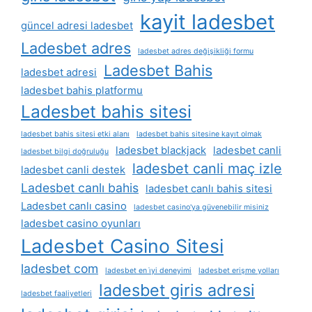
kayit ladesbet
güncel adresi ladesbet
Ladesbet adres
ladesbet adres değişikliği formu
Ladesbet Bahis
ladesbet adresi
ladesbet bahis platformu
Ladesbet bahis sitesi
ladesbet bahis sitesi etki alanı
ladesbet bahis sitesine kayıt olmak
ladesbet blackjack
ladesbet canli
ladesbet bilgi doğruluğu
ladesbet canli maç izle
ladesbet canli destek
Ladesbet canlı bahis
ladesbet canlı bahis sitesi
Ladesbet canlı casino
ladesbet casino'ya güvenebilir misiniz
ladesbet casino oyunları
Ladesbet Casino Sitesi
ladesbet com
ladesbet en i̇yi deneyimi
ladesbet erişme yolları
ladesbet giris adresi
ladesbet faaliyetleri