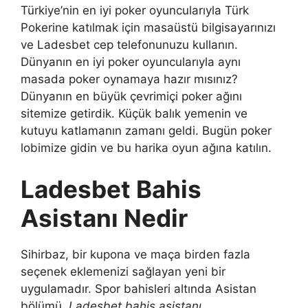
Türkiye’nin en iyi poker oyuncularıyla Türk
Pokerine katılmak için masaüstü bilgisayarınızı
ve Ladesbet cep telefonunuzu kullanın.
Dünyanın en iyi poker oyuncularıyla aynı
masada poker oynamaya hazır mısınız?
Dünyanın en büyük çevrimiçi poker ağını
sitemize getirdik. Küçük balık yemenin ve
kutuyu katlamanın zamanı geldi. Bugün poker
lobimize gidin ve bu harika oyun ağına katılın.
Ladesbet Bahis
Asistanı Nedir
Sihirbaz, bir kupona ve maça birden fazla
seçenek eklemenizi sağlayan yeni bir
uygulamadır. Spor bahisleri altında Asistan
bölümü.
Ladesbet bahis asistanı