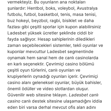
vermekteyiz. Bu oyunların ana noktaları
şunlardır: Hentbol, ​​boks, voleybol, Avustralya
futbolu, futbol, ​​basketbol, ​​tenis, masa tenisi,
buz hokeyi, beyzbol, ragbi, bisiklet ve daha
fazlası gibi çeşitli sporlar için kupon alabilirsiniz
Ladesbet yüksek ücretler şeklinde ciddi bir
fayda sağlıyor. Hesap sahiplerinin diledikleri
zaman seçebilecekleri sistemler, tekli oyunlar ve
kuponlar mevcuttur Ladesbet segmentinde
oynamak hem sanal hem de canlı casinolarda
en karlı seçenektir. Çevrimiçi casino bölümü
çeşitli oyun türlerini, canlı oyunları ve
krupiyerlerin oynadığı oyunları içerir. Çevrimiçi
casino alanı geleneksel oyunlar, büyük bahisler,
önemli ödüller ve video slotlardan oluşur.
Güvenilir web sitesine tıklayın.
Ladesbet canlı
casino
canlı destek sitesine ulaşamadığını iddia
eden biri varsa derhal mevcut ofis alan adını