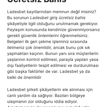
Ladesbet kayıtlarından memnun değil misiniz?
Bu sorunun
Ladesbet giriş ücretsiz bahis
şikâyetiyle ilgili olduğunu unutmamak gerekiyor.
Paylaşım konusunda kendinize güvenmiyorsanız
gerekli güvenlik önlemlerini öğrenmelisiniz.
Belgeleri ilk geri çekme işleminiz sırasında
iletmeniz çok önemlidir, ancak bunu çok sık
yapmaktan kaçının. Bunun yanı sıra müşterilerin
yaşlarının kontrol edilmesi, parayla yapılan yasa
dışı faaliyetlerin tespit edilmesi ve durdurulması
gibi başka faktörler de var. Ladesbet ya da
belki de önemlidir
Ladesbet şirketi şikâyetlerin ele alınması için
canlı yardım da sağlıyor. Bazıları bölgeye
ulaşmanın zor olduğunu iddia ediyor.