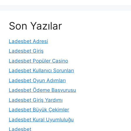
Son Yazılar
Ladesbet Adresi
Ladesbet Giriş
Ladesbet Popüler Casino
Ladesbet Kullanıcı Sorunları
Ladesbet Oyun Adımları
Ladesbet Ödeme Başvurusu
Ladesbet Giriş Yardımı
Ladesbet Büyük Çekimler
Ladesbet Kural Uyumluluğu
Ladesbet