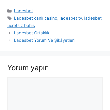
Kategoriler
Ladesbet
Etiketler
Ladesbet canlı casino
,
ladesbet tv
,
ladesbet
ücretsiz bahis
Yazı
Ladesbet Ortaklık
dolaşımı
Ladesbet Yorum Ve Şikâyetleri
Yorum yapın
Yorum