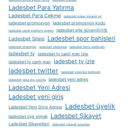
Ladesbet Para Yatırma
Ladesbet Para Çekme
ladesbet poker güvenli mi
ladesbet promosyon
ladesbet promosyon kodu
ladesbet site güvenilirliği
ladesbet sanal platform üyeleri
Ladesbet spor bahisleri
Ladesbet Sitesi
ladesbet stratejiler
ladesbet sözleşme
ladesbet tenis galibiyeti
ladesbet tv
ladesbet tv canli maç izle
ladesbet tv izle
ladesbet tv canlı maç
ladesbet twitter
ladesbet voleybol bahisleri
ladesbet yeni adres
ladesbet yasa dışı casino
Ladesbet Yeni Adresi
Ladesbet yeni giriş
Ladesbet üyelik
Ladesbet Yeni Giriş Adresi
Ladesbet Şikayet
ladesbet üye olmak
Ladesbet Şikayetleri
ladesbet şikayet sorunları