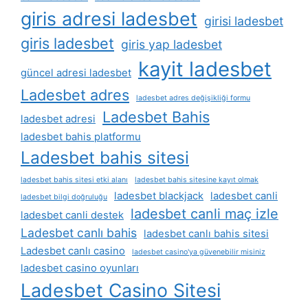
giris adresi ladesbet
girisi ladesbet
giris ladesbet
giris yap ladesbet
kayit ladesbet
güncel adresi ladesbet
Ladesbet adres
ladesbet adres değişikliği formu
Ladesbet Bahis
ladesbet adresi
ladesbet bahis platformu
Ladesbet bahis sitesi
ladesbet bahis sitesi etki alanı
ladesbet bahis sitesine kayıt olmak
ladesbet blackjack
ladesbet canli
ladesbet bilgi doğruluğu
ladesbet canli maç izle
ladesbet canli destek
Ladesbet canlı bahis
ladesbet canlı bahis sitesi
Ladesbet canlı casino
ladesbet casino'ya güvenebilir misiniz
ladesbet casino oyunları
Ladesbet Casino Sitesi