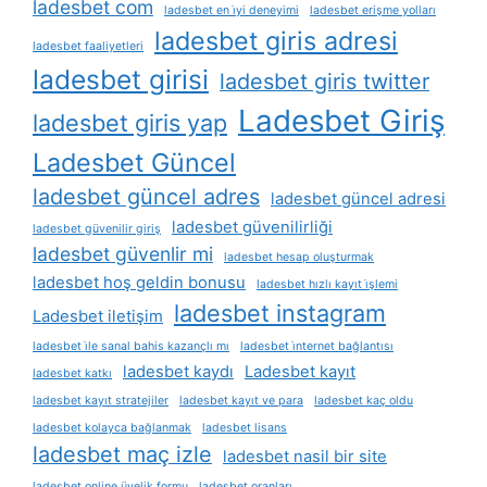
ladesbet com
ladesbet en i̇yi deneyimi
ladesbet erişme yolları
ladesbet giris adresi
ladesbet faaliyetleri
ladesbet girisi
ladesbet giris twitter
Ladesbet Giriş
ladesbet giris yap
Ladesbet Güncel
ladesbet güncel adres
ladesbet güncel adresi
ladesbet güvenilirliği
ladesbet güvenilir giriş
ladesbet güvenlir mi
ladesbet hesap oluşturmak
ladesbet hoş geldin bonusu
ladesbet hızlı kayıt i̇şlemi
ladesbet instagram
Ladesbet iletişim
ladesbet i̇le sanal bahis kazançlı mı
ladesbet i̇nternet bağlantısı
ladesbet kaydı
Ladesbet kayıt
ladesbet katkı
ladesbet kayıt stratejiler
ladesbet kayıt ve para
ladesbet kaç oldu
ladesbet kolayca bağlanmak
ladesbet lisans
ladesbet maç izle
ladesbet nasil bir site
ladesbet online üyelik formu
ladesbet oranları