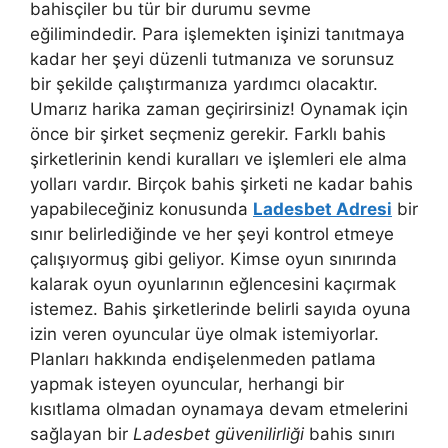
bahisçiler bu tür bir durumu sevme
eğilimindedir. Para işlemekten işinizi tanıtmaya
kadar her şeyi düzenli tutmanıza ve sorunsuz
bir şekilde çalıştırmanıza yardımcı olacaktır.
Umarız harika zaman geçirirsiniz! Oynamak için
önce bir şirket seçmeniz gerekir. Farklı bahis
şirketlerinin kendi kuralları ve işlemleri ele alma
yolları vardır. Birçok bahis şirketi ne kadar bahis
yapabileceğiniz konusunda
Ladesbet Adresi
bir
sınır belirlediğinde ve her şeyi kontrol etmeye
çalışıyormuş gibi geliyor. Kimse oyun sınırında
kalarak oyun oyunlarının eğlencesini kaçırmak
istemez. Bahis şirketlerinde belirli sayıda oyuna
izin veren oyuncular üye olmak istemiyorlar.
Planları hakkında endişelenmeden patlama
yapmak isteyen oyuncular, herhangi bir
kısıtlama olmadan oynamaya devam etmelerini
sağlayan bir
Ladesbet güvenilirliği
bahis sınırı