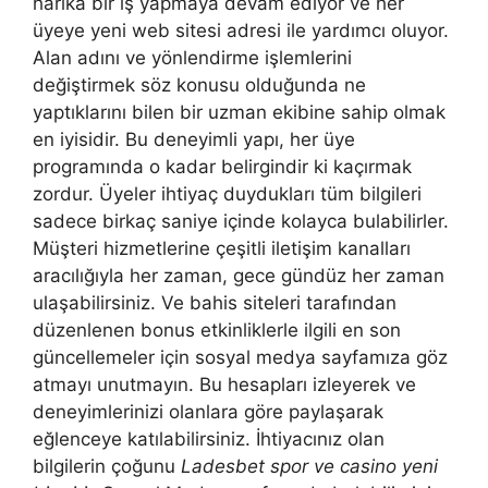
harika bir iş yapmaya devam ediyor ve her
üyeye yeni web sitesi adresi ile yardımcı oluyor.
Alan adını ve yönlendirme işlemlerini
değiştirmek söz konusu olduğunda ne
yaptıklarını bilen bir uzman ekibine sahip olmak
en iyisidir. Bu deneyimli yapı, her üye
programında o kadar belirgindir ki kaçırmak
zordur. Üyeler ihtiyaç duydukları tüm bilgileri
sadece birkaç saniye içinde kolayca bulabilirler.
Müşteri hizmetlerine çeşitli iletişim kanalları
aracılığıyla her zaman, gece gündüz her zaman
ulaşabilirsiniz. Ve bahis siteleri tarafından
düzenlenen bonus etkinliklerle ilgili en son
güncellemeler için sosyal medya sayfamıza göz
atmayı unutmayın. Bu hesapları izleyerek ve
deneyimlerinizi olanlara göre paylaşarak
eğlenceye katılabilirsiniz. İhtiyacınız olan
bilgilerin çoğunu
Ladesbet spor ve casino yeni