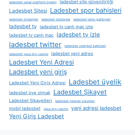
ladesbet site güvenilirliği
ladesbet sanal platform üyeleri
Ladesbet spor bahisleri
Ladesbet Sitesi
ladesbet stratejiler
ladesbet sözleşme
ladesbet tenis galibiyeti
ladesbet tv
ladesbet tv canli maç izle
ladesbet tv izle
ladesbet tv canlı maç
ladesbet twitter
ladesbet voleybol bahisleri
ladesbet yeni adres
ladesbet yasa dışı casino
Ladesbet Yeni Adresi
Ladesbet yeni giriş
Ladesbet üyelik
Ladesbet Yeni Giriş Adresi
Ladesbet Şikayet
ladesbet üye olmak
Ladesbet Şikayetleri
ladesbet şikayet sorunları
yeni adresi ladesbet
mobil ladesbet
yasa dışı casino
Yeni Giriş Ladesbet