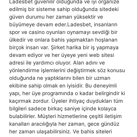
Ladesbet güvenilir olduğunda ve iyi organize
edilmiş bir sisteme sahip olduğunda sitedeki
güven durumu her zaman yüksektir ve
büyümeye devam eder.Ladesbet, insanların
spor ve casino oyunları oynamayı sevdiği bir
ülkedir ve onlara bahis yapmaktan hoşlanan
birçok insan var. Şirket harika bir iş yapmaya
devam ediyor ve her üyeye yeni web sitesi
adresi ile yardımcı oluyor. Alan adını ve
yönlendirme işlemlerini değiştirmek söz konusu
olduğunda ne yaptıklarını bilen bir uzman
ekibine sahip olmak en iyisidir. Bu deneyimli
yapı, her üye programında o kadar belirgindir ki
kaçırmak zordur. Üyeler ihtiyaç duydukları tüm
bilgileri sadece birkaç saniye içinde kolayca
bulabilirler. Müşteri hizmetlerine çeşitli iletişim
kanalları aracılığıyla her zaman, gece gündüz
her zaman ulaşabilirsiniz. Ve bahis siteleri