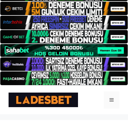
İçeriğe
atla
Menü