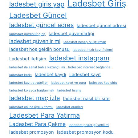
Ladesbet Giriş
ladesbet giris yap
Ladesbet Güncel
ladesbet güncel adres
ladesbet güncel adresi
ladesbet güvenilirliği
ladesbet güvenilir giriş
ladesbet güvenlir mi
ladesbet hesap oluşturmak
ladesbet hoş geldin bonusu
ladesbet hızlı kayıt i̇şlemi
ladesbet instagram
Ladesbet iletişim
ladesbet i̇le sanal bahis kazançlı mı
ladesbet i̇nternet bağlantısı
ladesbet kaydı
Ladesbet kayıt
ladesbet katkı
ladesbet kayıt stratejiler
ladesbet kayıt ve para
ladesbet kaç oldu
ladesbet kolayca bağlanmak
ladesbet lisans
ladesbet maç izle
ladesbet nasil bir site
ladesbet online üyelik formu
ladesbet oranları
Ladesbet Para Yatırma
Ladesbet Para Çekme
ladesbet poker güvenli mi
ladesbet promosyon
ladesbet promosyon kodu