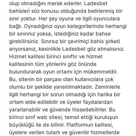
olup olmadığını merak ederler. Ladesbet
bahisleri söz konusu olduğunda belirlenmiş bir
sınır yoktur. Her şey oyuna ve ilgili oyunculara
bağlı. Oynadığınız oyun kategorilerinde herhangi
bir sınırınız yoksa, istediğiniz kadar bahse
girebilirsiniz. Sınırsız bir çevrimiçi bahis şirketi
arıyorsanız, kesinlikle Ladesbet göz atmalısınız.
Hizmet kalitesi birinci sınıftır ve hizmet
kalitesinin tüm yönlerini göz önünde
bulundurarak oyun ortamı için mükemmeldir.
Bu, sitenin bir parçası olan kullanıcılara çok
olumlu bir şekilde yansıtılmaktadır. Zeminlerle
ilgili herhangi bir sorun olmadığı için harika bir
ortam elde edilebilir ve üyeler faydalardan
yararlanabilir ve güvende hissedebilirler. Bu
birinci sınıf web sitesi, temsil ettiği kuruluşun
büyüklüğü ile de bilinir. Platformun kalitesi,
üyelere verilen tutarlı ve güvenilir hizmetlerde