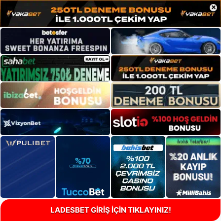
×
LADESBET GİRİŞ İÇİN TIKLAYINIZ!