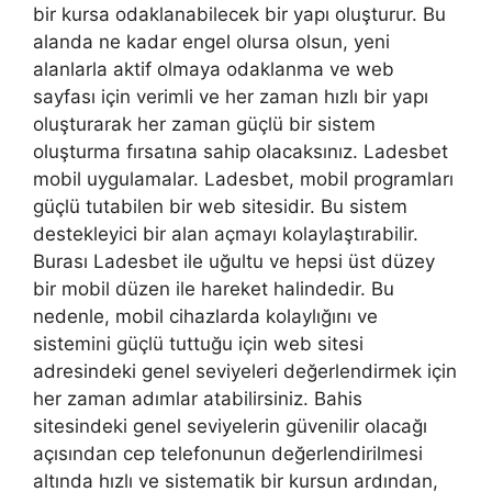
bir kursa odaklanabilecek bir yapı oluşturur. Bu
alanda ne kadar engel olursa olsun, yeni
alanlarla aktif olmaya odaklanma ve web
sayfası için verimli ve her zaman hızlı bir yapı
oluşturarak her zaman güçlü bir sistem
oluşturma fırsatına sahip olacaksınız. Ladesbet
mobil uygulamalar. Ladesbet, mobil programları
güçlü tutabilen bir web sitesidir. Bu sistem
destekleyici bir alan açmayı kolaylaştırabilir.
Burası Ladesbet ile uğultu ve hepsi üst düzey
bir mobil düzen ile hareket halindedir. Bu
nedenle, mobil cihazlarda kolaylığını ve
sistemini güçlü tuttuğu için web sitesi
adresindeki genel seviyeleri değerlendirmek için
her zaman adımlar atabilirsiniz. Bahis
sitesindeki genel seviyelerin güvenilir olacağı
açısından cep telefonunun değerlendirilmesi
altında hızlı ve sistematik bir kursun ardından,