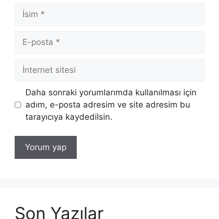
İsim
E-
posta
İnternet
sitesi
Daha sonraki yorumlarımda kullanılması için
adım, e-posta adresim ve site adresim bu
tarayıcıya kaydedilsin.
Son Yazılar