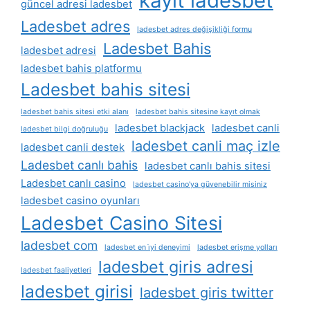
kayit ladesbet
güncel adresi ladesbet
Ladesbet adres
ladesbet adres değişikliği formu
Ladesbet Bahis
ladesbet adresi
ladesbet bahis platformu
Ladesbet bahis sitesi
ladesbet bahis sitesi etki alanı
ladesbet bahis sitesine kayıt olmak
ladesbet blackjack
ladesbet canli
ladesbet bilgi doğruluğu
ladesbet canli maç izle
ladesbet canli destek
Ladesbet canlı bahis
ladesbet canlı bahis sitesi
Ladesbet canlı casino
ladesbet casino'ya güvenebilir misiniz
ladesbet casino oyunları
Ladesbet Casino Sitesi
ladesbet com
ladesbet en i̇yi deneyimi
ladesbet erişme yolları
ladesbet giris adresi
ladesbet faaliyetleri
ladesbet girisi
ladesbet giris twitter