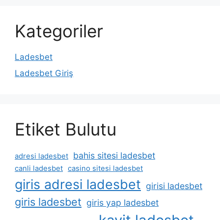
Kategoriler
Ladesbet
Ladesbet Giriş
Etiket Bulutu
bahis sitesi ladesbet
adresi ladesbet
canli ladesbet
casino sitesi ladesbet
giris adresi ladesbet
girisi ladesbet
giris ladesbet
giris yap ladesbet