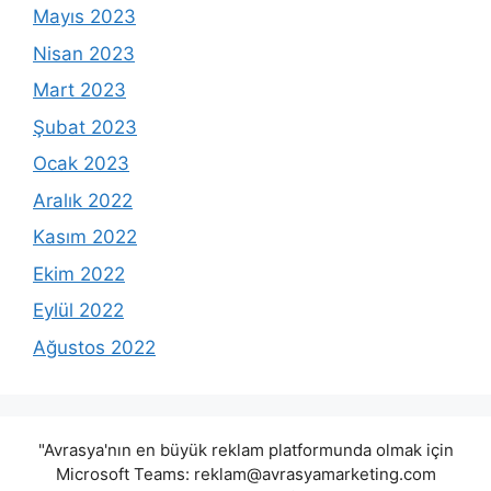
Mayıs 2023
Nisan 2023
Mart 2023
Şubat 2023
Ocak 2023
Aralık 2022
Kasım 2022
Ekim 2022
Eylül 2022
Ağustos 2022
"Avrasya'nın en büyük reklam platformunda olmak için
Microsoft Teams:
reklam@avrasyamarketing.com