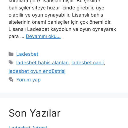
kurallara göre lisanslanmıştır. Bu şekilde
bahisçiler siteye huzur içinde girebilir, üye
olabilir ve oyun oynayabilir. Lisanslı bahis
sitelerinin önemi bahisçiler için çok önemlidir.
Lisanslı Ladesbet kaydolun ve oyun oynayarak
para …
Devamını oku…
Kategoriler
Ladesbet
Etiketler
ladesbet bahis alanları
,
ladesbet canli
,
ladesbet oyun endüstrisi
Yorum yap
Son Yazılar