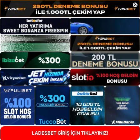
×
LADESBET GİRİŞ İÇİN TIKLAYINIZ!