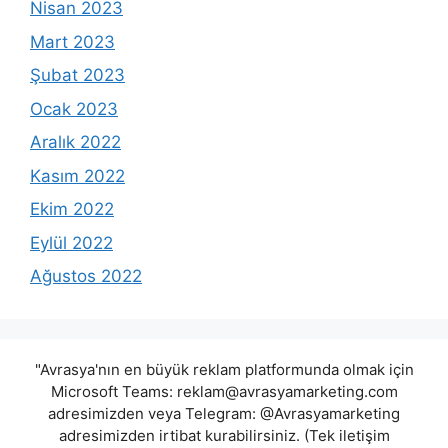
Nisan 2023
Mart 2023
Şubat 2023
Ocak 2023
Aralık 2022
Kasım 2022
Ekim 2022
Eylül 2022
Ağustos 2022
"Avrasya'nın en büyük reklam platformunda olmak için
Microsoft Teams:
reklam@avrasyamarketing.com
adresimizden veya Telegram: @Avrasyamarketing
adresimizden irtibat kurabilirsiniz. (Tek iletişim