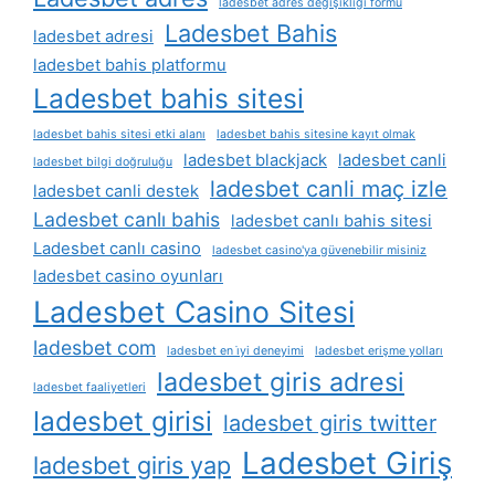
ladesbet adres değişikliği formu
Ladesbet Bahis
ladesbet adresi
ladesbet bahis platformu
Ladesbet bahis sitesi
ladesbet bahis sitesi etki alanı
ladesbet bahis sitesine kayıt olmak
ladesbet blackjack
ladesbet canli
ladesbet bilgi doğruluğu
ladesbet canli maç izle
ladesbet canli destek
Ladesbet canlı bahis
ladesbet canlı bahis sitesi
Ladesbet canlı casino
ladesbet casino'ya güvenebilir misiniz
ladesbet casino oyunları
Ladesbet Casino Sitesi
ladesbet com
ladesbet en i̇yi deneyimi
ladesbet erişme yolları
ladesbet giris adresi
ladesbet faaliyetleri
ladesbet girisi
ladesbet giris twitter
Ladesbet Giriş
ladesbet giris yap