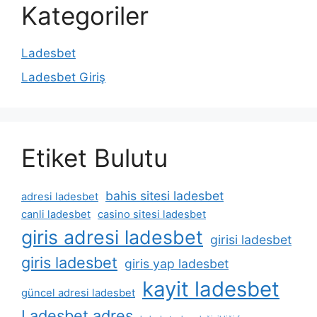
Kategoriler
Ladesbet
Ladesbet Giriş
Etiket Bulutu
bahis sitesi ladesbet
adresi ladesbet
canli ladesbet
casino sitesi ladesbet
giris adresi ladesbet
girisi ladesbet
giris ladesbet
giris yap ladesbet
kayit ladesbet
güncel adresi ladesbet
Ladesbet adres