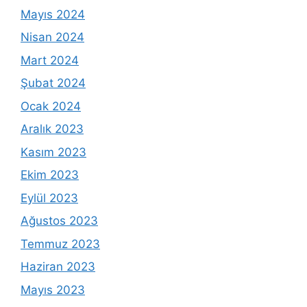
Mayıs 2024
Nisan 2024
Mart 2024
Şubat 2024
Ocak 2024
Aralık 2023
Kasım 2023
Ekim 2023
Eylül 2023
Ağustos 2023
Temmuz 2023
Haziran 2023
Mayıs 2023