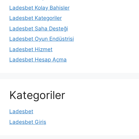
Ladesbet Kolay Bahisler
Ladesbet Kategoriler
Ladesbet Saha Desteği
Ladesbet Oyun Endüstrisi
Ladesbet Hizmet
Ladesbet Hesap Açma
Kategoriler
Ladesbet
Ladesbet Giriş