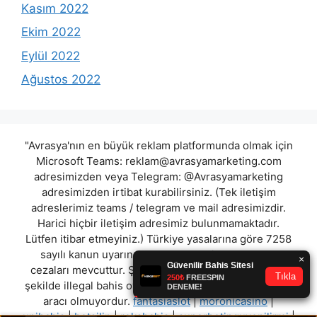
Kasım 2022
Ekim 2022
Eylül 2022
Ağustos 2022
"Avrasya'nın en büyük reklam platformunda olmak için
Microsoft Teams:
reklam@avrasyamarketing.com
adresimizden veya Telegram: @Avrasyamarketing
adresimizden irtibat kurabilirsiniz. (Tek iletişim
adreslerimiz teams / telegram ve mail adresimizdir.
Harici hiçbir iletişim adresimiz bulunmamaktadır.
Lütfen itibar etmeyiniz.) Türkiye yasalarına göre 7258
sayılı kanun uyarınca yasa dışı bahis oynamanın
cezaları mevcuttur. Şu an bulunduğunuz site hiç bir
şekilde illegal bahis oyunları oynatmıyor ve oynamaya
aracı olmuyordur.
fantasiaslot
|
moronicasino
|
unibahis
|
betsilin
|
roksbahis
|
superbetinguvenilirmi
|