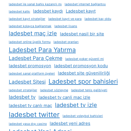
ladesbet i̇le sanal bahis kazançlı mı
ladesbet i̇nternet bağlantısı
ladesbet kaydı
Ladesbet kayıt
ladesbet katkı
ladesbet kayıt stratejiler
ladesbet kayıt ve para
ladesbet kaç oldu
ladesbet kolayca bağlanmak
ladesbet lisans
ladesbet maç izle
ladesbet nasil bir site
ladesbet online üyelik formu
ladesbet oranları
Ladesbet Para Yatırma
Ladesbet Para Çekme
ladesbet poker güvenli mi
ladesbet promosyon
ladesbet promosyon kodu
ladesbet site güvenilirliği
ladesbet sanal platform üyeleri
Ladesbet spor bahisleri
Ladesbet Sitesi
ladesbet stratejiler
ladesbet sözleşme
ladesbet tenis galibiyeti
ladesbet tv
ladesbet tv canli maç izle
ladesbet tv izle
ladesbet tv canlı maç
ladesbet twitter
ladesbet voleybol bahisleri
ladesbet yeni adres
ladesbet yasa dışı casino