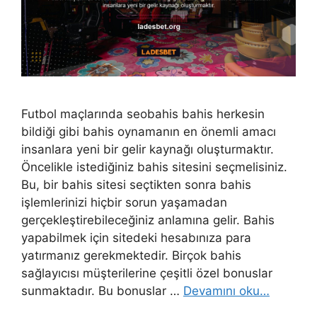
Futbol maçlarında seobahis bahis herkesin
bildiği gibi bahis oynamanın en önemli amacı
insanlara yeni bir gelir kaynağı oluşturmaktır.
Öncelikle istediğiniz bahis sitesini seçmelisiniz.
Bu, bir bahis sitesi seçtikten sonra bahis
işlemlerinizi hiçbir sorun yaşamadan
gerçekleştirebileceğiniz anlamına gelir. Bahis
yapabilmek için sitedeki hesabınıza para
yatırmanız gerekmektedir. Birçok bahis
sağlayıcısı müşterilerine çeşitli özel bonuslar
sunmaktadır. Bu bonuslar …
Devamını oku…