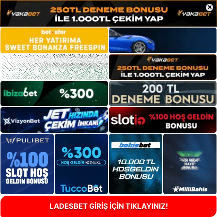
×
LADESBET GİRİŞ İÇİN TIKLAYINIZ!