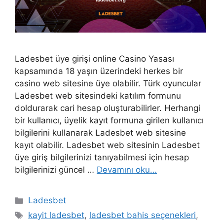
Ladesbet üye girişi online Casino Yasası
kapsamında 18 yaşın üzerindeki herkes bir
casino web sitesine üye olabilir. Türk oyuncular
Ladesbet web sitesindeki katılım formunu
doldurarak cari hesap oluşturabilirler. Herhangi
bir kullanıcı, üyelik kayıt formuna girilen kullanıcı
bilgilerini kullanarak Ladesbet web sitesine
kayıt olabilir. Ladesbet web sitesinin Ladesbet
üye giriş bilgilerinizi tanıyabilmesi için hesap
bilgilerinizi güncel …
Devamını oku…
Kategoriler
Ladesbet
Etiketler
kayit ladesbet
,
ladesbet bahis seçenekleri
,