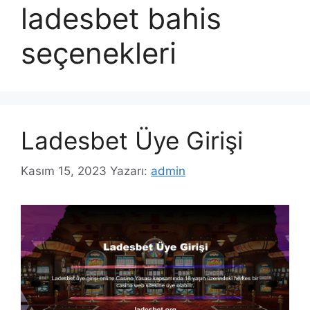
ladesbet bahis
seçenekleri
Ladesbet Üye Girişi
Kasım 15, 2023
Yazarı:
admin