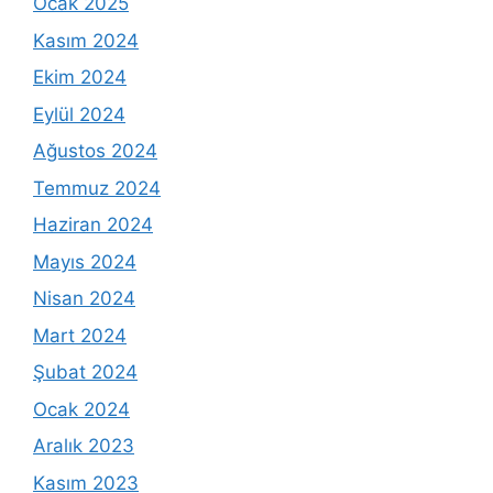
Ocak 2025
Kasım 2024
Ekim 2024
Eylül 2024
Ağustos 2024
Temmuz 2024
Haziran 2024
Mayıs 2024
Nisan 2024
Mart 2024
Şubat 2024
Ocak 2024
Aralık 2023
Kasım 2023