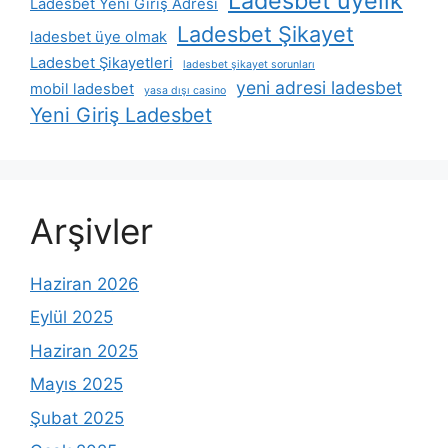
Ladesbet üyelik
Ladesbet Yeni Giriş Adresi
Ladesbet Şikayet
ladesbet üye olmak
Ladesbet Şikayetleri
ladesbet şikayet sorunları
yeni adresi ladesbet
mobil ladesbet
yasa dışı casino
Yeni Giriş Ladesbet
Arşivler
Haziran 2026
Eylül 2025
Haziran 2025
Mayıs 2025
Şubat 2025