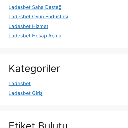
Ladesbet Saha Desteği
Ladesbet Oyun Endüstrisi
Ladesbet Hizmet
Ladesbet Hesap Açma
Kategoriler
Ladesbet
Ladesbet Giriş
Etiket Bulutu