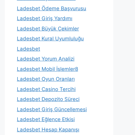
Ladesbet Ödeme Başvurusu
Ladesbet Giriş Yardımı
Ladesbet Büyük Çekimler
Ladesbet Kural Uyumluluğu
Ladesbet
Ladesbet Yorum Analizi
Ladesbet Mobil İşlemler8
Ladesbet Oyun Oranları
Ladesbet Casino Tercihi
Ladesbet Depozito Süreci
Ladesbet Giriş Güncellemesi
Ladesbet Eğlence Etkisi
Ladesbet Hesap Kapanışı