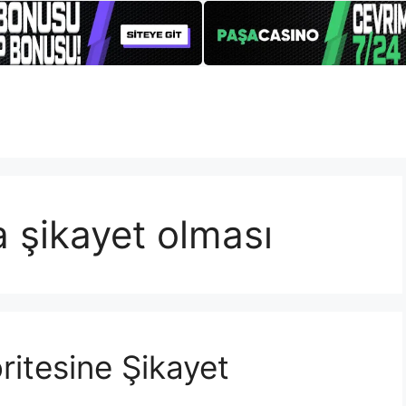
a şikayet olması
ritesine Şikayet