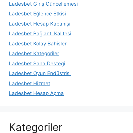
Ladesbet Giriş Güncellemesi
Ladesbet Eğlence Etkisi
Ladesbet Hesap Kapanışı
Ladesbet Bağlantı Kalitesi
Ladesbet Kolay Bahisler
Ladesbet Kategoriler
Ladesbet Saha Desteği
Ladesbet Oyun Endüstrisi
Ladesbet Hizmet
Ladesbet Hesap Açma
Kategoriler