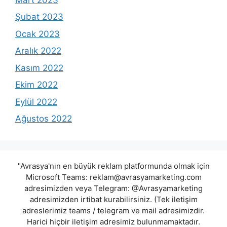
Şubat 2023
Ocak 2023
Aralık 2022
Kasım 2022
Ekim 2022
Eylül 2022
Ağustos 2022
"Avrasya'nın en büyük reklam platformunda olmak için
Microsoft Teams:
reklam@avrasyamarketing.com
adresimizden veya Telegram: @Avrasyamarketing
adresimizden irtibat kurabilirsiniz. (Tek iletişim
adreslerimiz teams / telegram ve mail adresimizdir.
Harici hiçbir iletişim adresimiz bulunmamaktadır.