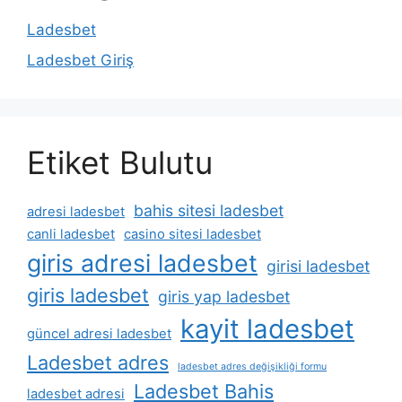
Ladesbet
Ladesbet Giriş
Etiket Bulutu
bahis sitesi ladesbet
adresi ladesbet
canli ladesbet
casino sitesi ladesbet
giris adresi ladesbet
girisi ladesbet
giris ladesbet
giris yap ladesbet
kayit ladesbet
güncel adresi ladesbet
Ladesbet adres
ladesbet adres değişikliği formu
Ladesbet Bahis
ladesbet adresi