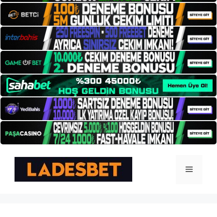
İçeriğe
atla
Menü