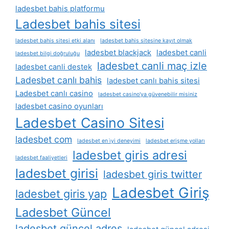
ladesbet bahis platformu
Ladesbet bahis sitesi
ladesbet bahis sitesi etki alanı
ladesbet bahis sitesine kayıt olmak
ladesbet blackjack
ladesbet canli
ladesbet bilgi doğruluğu
ladesbet canli maç izle
ladesbet canli destek
Ladesbet canlı bahis
ladesbet canlı bahis sitesi
Ladesbet canlı casino
ladesbet casino'ya güvenebilir misiniz
ladesbet casino oyunları
Ladesbet Casino Sitesi
ladesbet com
ladesbet en i̇yi deneyimi
ladesbet erişme yolları
ladesbet giris adresi
ladesbet faaliyetleri
ladesbet girisi
ladesbet giris twitter
Ladesbet Giriş
ladesbet giris yap
Ladesbet Güncel
ladesbet güncel adres