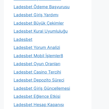
Ladesbet Ödeme Başvurusu
Ladesbet Giriş Yardımı
Ladesbet Büyük Çekimler
Ladesbet Kural Uyumluluğu
Ladesbet
Ladesbet Yorum Analizi
Ladesbet Mobil İşlemler8
Ladesbet Oyun Oranları
Ladesbet Casino Tercihi
Ladesbet Depozito Süreci
Ladesbet Giriş Güncellemesi
Ladesbet Eğlence Etkisi
Ladesbet Hesap Kapanışı