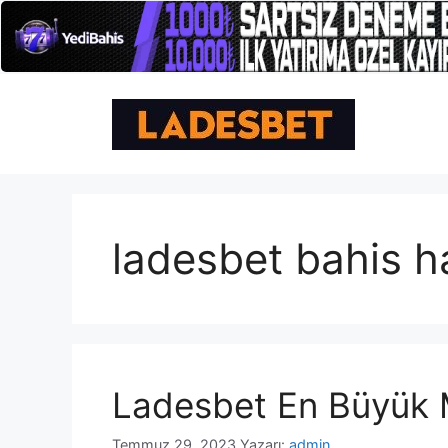
İçeriğe
atla
ladesbet bahis h
Ladesbet En Büyük
Temmuz 29, 2023
Yazarı:
admin