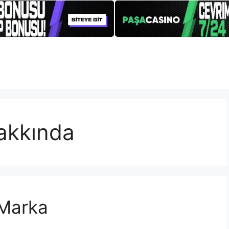
akkında
 Marka