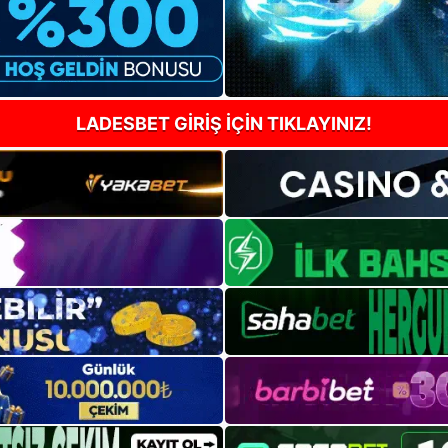
LADESBET GİRİŞ İÇİN TIKLAYINIZ!