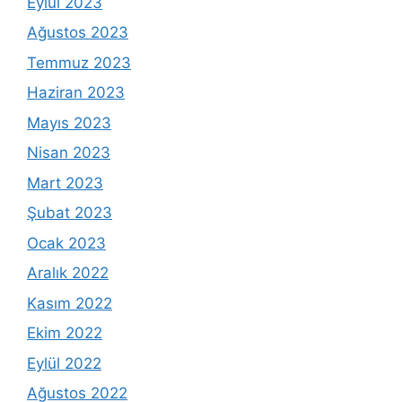
Eylül 2023
Ağustos 2023
Temmuz 2023
Haziran 2023
Mayıs 2023
Nisan 2023
Mart 2023
Şubat 2023
Ocak 2023
Aralık 2022
Kasım 2022
Ekim 2022
Eylül 2022
Ağustos 2022