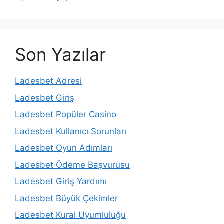
Son Yazılar
Ladesbet Adresi
Ladesbet Giriş
Ladesbet Popüler Casino
Ladesbet Kullanıcı Sorunları
Ladesbet Oyun Adımları
Ladesbet Ödeme Başvurusu
Ladesbet Giriş Yardımı
Ladesbet Büyük Çekimler
Ladesbet Kural Uyumluluğu