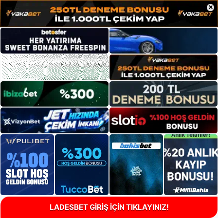
×
LADESBET GİRİŞ İÇİN TIKLAYINIZ!