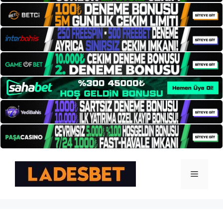
İçeriğe
atla
Menü