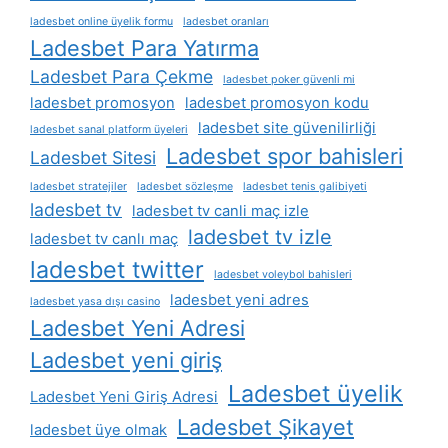
ladesbet online üyelik formu
ladesbet oranları
Ladesbet Para Yatırma
Ladesbet Para Çekme
ladesbet poker güvenli mi
ladesbet promosyon
ladesbet promosyon kodu
ladesbet site güvenilirliği
ladesbet sanal platform üyeleri
Ladesbet spor bahisleri
Ladesbet Sitesi
ladesbet stratejiler
ladesbet sözleşme
ladesbet tenis galibiyeti
ladesbet tv
ladesbet tv canli maç izle
ladesbet tv izle
ladesbet tv canlı maç
ladesbet twitter
ladesbet voleybol bahisleri
ladesbet yeni adres
ladesbet yasa dışı casino
Ladesbet Yeni Adresi
Ladesbet yeni giriş
Ladesbet üyelik
Ladesbet Yeni Giriş Adresi
Ladesbet Şikayet
ladesbet üye olmak