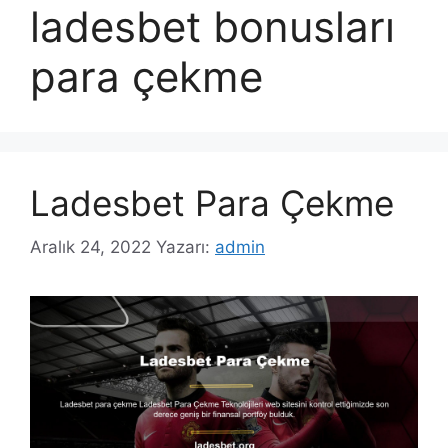
ladesbet bonusları
para çekme
Ladesbet Para Çekme
Aralık 24, 2022
Yazarı:
admin