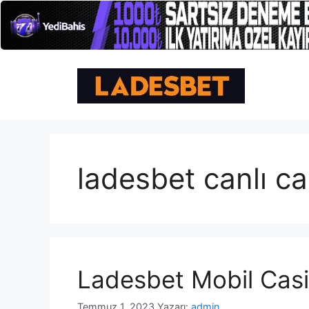
İçeriğe
atla
ladesbet canlı c
Ladesbet Mobil Casi
Temmuz 1, 2023
Yazarı:
admin