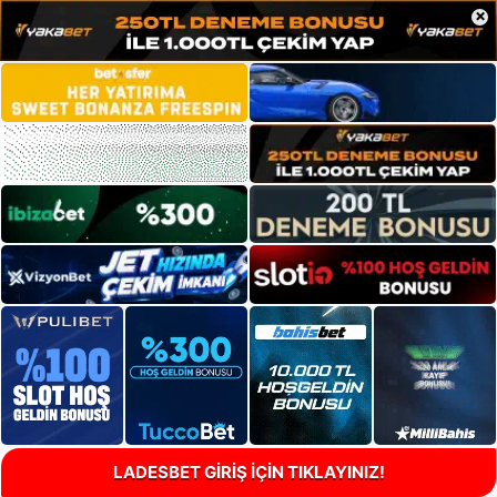
×
LADESBET GİRİŞ İÇİN TIKLAYINIZ!