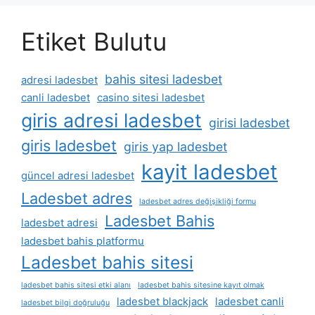
Etiket Bulutu
bahis sitesi ladesbet
adresi ladesbet
canli ladesbet
casino sitesi ladesbet
giris adresi ladesbet
girisi ladesbet
giris ladesbet
giris yap ladesbet
kayit ladesbet
güncel adresi ladesbet
Ladesbet adres
ladesbet adres değişikliği formu
Ladesbet Bahis
ladesbet adresi
ladesbet bahis platformu
Ladesbet bahis sitesi
ladesbet bahis sitesi etki alanı
ladesbet bahis sitesine kayıt olmak
ladesbet blackjack
ladesbet canli
ladesbet bilgi doğruluğu