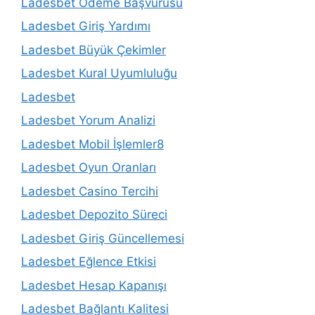
Ladesbet Ödeme Başvurusu
Ladesbet Giriş Yardımı
Ladesbet Büyük Çekimler
Ladesbet Kural Uyumluluğu
Ladesbet
Ladesbet Yorum Analizi
Ladesbet Mobil İşlemler8
Ladesbet Oyun Oranları
Ladesbet Casino Tercihi
Ladesbet Depozito Süreci
Ladesbet Giriş Güncellemesi
Ladesbet Eğlence Etkisi
Ladesbet Hesap Kapanışı
Ladesbet Bağlantı Kalitesi