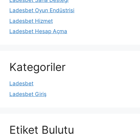
Ladesbet Oyun Endüstrisi
Ladesbet Hizmet
Ladesbet Hesap Açma
Kategoriler
Ladesbet
Ladesbet Giriş
Etiket Bulutu