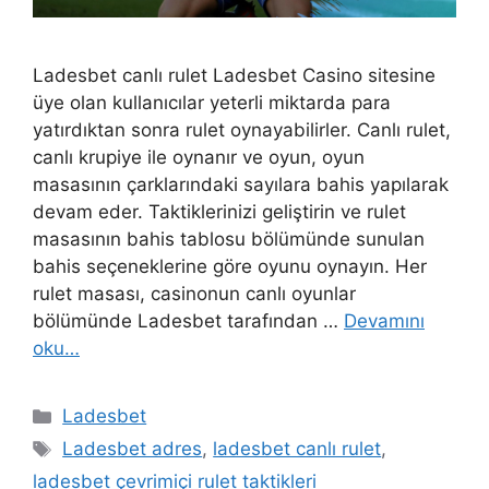
Ladesbet canlı rulet Ladesbet Casino sitesine
üye olan kullanıcılar yeterli miktarda para
yatırdıktan sonra rulet oynayabilirler. Canlı rulet,
canlı krupiye ile oynanır ve oyun, oyun
masasının çarklarındaki sayılara bahis yapılarak
devam eder. Taktiklerinizi geliştirin ve rulet
masasının bahis tablosu bölümünde sunulan
bahis seçeneklerine göre oyunu oynayın. Her
rulet masası, casinonun canlı oyunlar
bölümünde Ladesbet tarafından …
Devamını
oku…
Kategoriler
Ladesbet
Etiketler
Ladesbet adres
,
ladesbet canlı rulet
,
ladesbet çevrimiçi rulet taktikleri