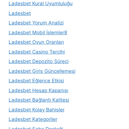
Ladesbet Kural Uyumluluğu
Ladesbet
Ladesbet Yorum Analizi
Ladesbet Mobil İşlemler8
Ladesbet Oyun Oranları
Ladesbet Casino Tercihi
Ladesbet Depozito Süreci
Ladesbet Giriş Güncellemesi
Ladesbet Eğlence Etkisi
Ladesbet Hesap Kapanışı
Ladesbet Bağlantı Kalitesi
Ladesbet Kolay Bahisler
Ladesbet Kategoriler
Ladesbet Saha Desteği